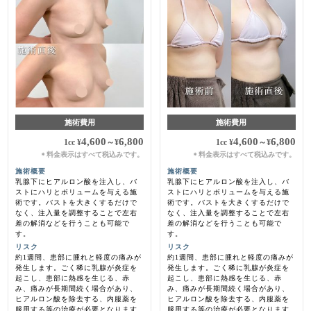
施術費用
施術費用
4,600
6,800
4,600
6,800
1cc
¥
～
¥
1cc
¥
～
¥
料金表示はすべて税込みです。
料金表示はすべて税込みです。
＊
＊
施術概要
施術概要
乳腺下にヒアルロン酸を注入し、バ
乳腺下にヒアルロン酸を注入し、バ
ストにハリとボリュームを与える施
ストにハリとボリュームを与える施
術です。バストを大きくするだけで
術です。バストを大きくするだけで
なく、注入量を調整することで左右
なく、注入量を調整することで左右
差の解消などを行うことも可能で
差の解消などを行うことも可能で
す。
す。
リスク
リスク
約1週間、患部に腫れと軽度の痛みが
約1週間、患部に腫れと軽度の痛みが
発生します。ごく稀に乳腺が炎症を
発生します。ごく稀に乳腺が炎症を
起こし、患部に熱感を生じる、赤
起こし、患部に熱感を生じる、赤
み、痛みが長期間続く場合があり、
み、痛みが長期間続く場合があり、
ヒアルロン酸を除去する、内服薬を
ヒアルロン酸を除去する、内服薬を
服用する等の治療が必要となります
服用する等の治療が必要となります