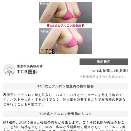
施術費用
東京中央美容外科
4,600
6,800
1cc
¥
～
¥
TCB医師
料金表示はすべて税込みです。
＊
TCB式ヒアルロン酸豊胸の施術概要
乳腺下にヒアルロン酸を注入し、バストにハリとボリュームを与える施術で
す。バストを大きくするだけでなく、注入量を調整することで左右差の解消な
どを行うことも可能です。
TCB式ヒアルロン酸豊胸のリスク
約1週間、患部に腫れと軽度の痛みが発生します。ごく稀に乳腺が炎症を起こ
し、患部に熱感を生じる、赤み、痛みが長期間続く場合があり、ヒアルロン酸