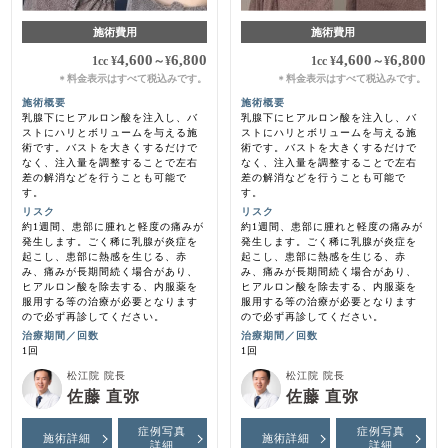
施術費用
施術費用
4,600
6,800
4,600
6,800
1cc
¥
～
¥
1cc
¥
～
¥
料金表示はすべて税込みです。
料金表示はすべて税込みです。
＊
＊
施術概要
施術概要
乳腺下にヒアルロン酸を注入し、バ
乳腺下にヒアルロン酸を注入し、バ
ストにハリとボリュームを与える施
ストにハリとボリュームを与える施
術です。バストを大きくするだけで
術です。バストを大きくするだけで
なく、注入量を調整することで左右
なく、注入量を調整することで左右
差の解消などを行うことも可能で
差の解消などを行うことも可能で
す。
す。
リスク
リスク
約1週間、患部に腫れと軽度の痛みが
約1週間、患部に腫れと軽度の痛みが
発生します。ごく稀に乳腺が炎症を
発生します。ごく稀に乳腺が炎症を
起こし、患部に熱感を生じる、赤
起こし、患部に熱感を生じる、赤
み、痛みが長期間続く場合があり、
み、痛みが長期間続く場合があり、
ヒアルロン酸を除去する、内服薬を
ヒアルロン酸を除去する、内服薬を
服用する等の治療が必要となります
服用する等の治療が必要となります
ので必ず再診してください。
ので必ず再診してください。
治療期間／回数
治療期間／回数
1回
1回
松江院 院長
松江院 院長
佐藤 直弥
佐藤 直弥
症例写真
症例写真
施術詳細
施術詳細
詳細
詳細