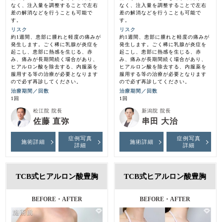
なく、注入量を調整することで左右
なく、注入量を調整することで左右
差の解消などを行うことも可能で
差の解消などを行うことも可能で
す。
す。
リスク
リスク
約1週間、患部に腫れと軽度の痛みが
約1週間、患部に腫れと軽度の痛みが
発生します。ごく稀に乳腺が炎症を
発生します。ごく稀に乳腺が炎症を
起こし、患部に熱感を生じる、赤
起こし、患部に熱感を生じる、赤
み、痛みが長期間続く場合があり、
み、痛みが長期間続く場合があり、
ヒアルロン酸を除去する、内服薬を
ヒアルロン酸を除去する、内服薬を
服用する等の治療が必要となります
服用する等の治療が必要となります
ので必ず再診してください。
ので必ず再診してください。
治療期間／回数
治療期間／回数
1回
1回
松江院 院長
新潟院 院長
佐藤 直弥
串田 大治
症例写真
症例写真
施術詳細
施術詳細
詳細
詳細
TCB式ヒアルロン酸豊胸
TCB式ヒアルロン酸豊胸
BEFORE・AFTER
BEFORE・AFTER