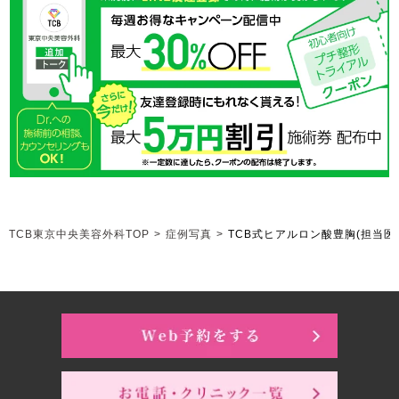
TCB東京中央美容外科TOP
>
症例写真
>
TCB式ヒアルロン酸豊胸
(担当医: