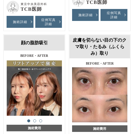
TCB医師
東京中央美容外科
TCB医師
症例写真
施術詳細
詳細
症例写真
施術詳細
詳細
皮膚を切らない目の下のク
顔の脂肪吸引
マ取り・たるみ（ふくら
み）取り
施術前・1ヶ月後
BEFORE・AFTER
施術費用
施術費用