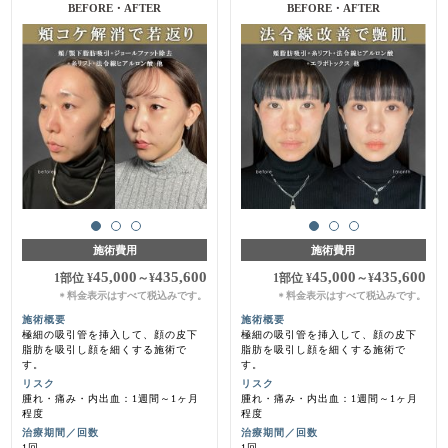
施術前・1週間後
施術前・1ヶ月後
施術費用
施術費用
45,000
435,600
45,000
435,600
1部位
¥
～
¥
1部位
¥
～
¥
料金表示はすべて税込みです。
料金表示はすべて税込みです。
＊
＊
施術概要
施術概要
極細の吸引管を挿入して、顔の皮下
極細の吸引管を挿入して、顔の皮下
脂肪を吸引し顔を細くする施術で
脂肪を吸引し顔を細くする施術で
す。
す。
リスク
リスク
腫れ・痛み・内出血：1週間～1ヶ月
腫れ・痛み・内出血：1週間～1ヶ月
程度
程度
治療期間／回数
治療期間／回数
1回
1回