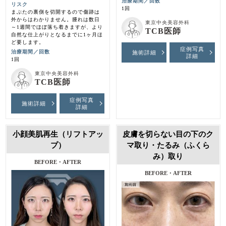
治療期間／回数
リスク
1回
まぶたの裏側を切開するので傷跡は
外からはわかりません。腫れは数日
東京中央美容外科
～1週間でほぼ落ち着きますが、より
TCB医師
自然な仕上がりとなるまでに1ヶ月ほ
ど要します。
症例写真
治療期間／回数
施術詳細
詳細
1回
東京中央美容外科
TCB医師
症例写真
施術詳細
詳細
小顔美肌再生（リフトアッ
皮膚を切らない目の下のク
プ）
マ取り・たるみ（ふくら
み）取り
施術前・1ヶ月後
施術前・1ヶ月後