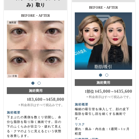
み）取り
施術前・3ヵ月後
施術前・1ヶ月後
施術費用
45,000
435,600
施術費用
1部位
¥
～
¥
料金表示はすべて税込みです。
＊
83,600
458,000
¥
～
¥
施術概要
料金表示はすべて税込みです。
＊
極細の吸引管を挿入して、顔の皮下
施術概要
脂肪を吸引し顔を細くする施術で
下まぶたの裏側を数ミリ切開し、余
す。
分な脂肪を取り除く施術です。目の
リスク
下のふくらみが目立つ・疲れて見え
腫れ・痛み・内出血：1週間～1ヶ月
る・クマのように見えるという状態
程度
を改善します。