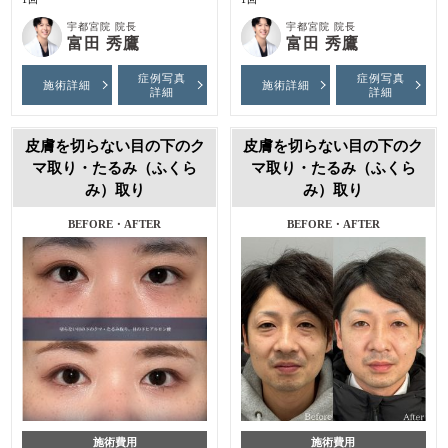
宇都宮院 院長
宇都宮院 院長
富田 秀鷹
富田 秀鷹
症例写真
症例写真
施術詳細
施術詳細
詳細
詳細
皮膚を切らない目の下のク
皮膚を切らない目の下のク
マ取り・たるみ（ふくら
マ取り・たるみ（ふくら
み）取り
み）取り
BEFORE・AFTER
BEFORE・AFTER
施術費用
施術費用