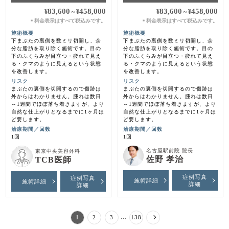
83,600
458,000
83,600
458,000
¥
～
¥
¥
～
¥
料金表示はすべて税込みです。
料金表示はすべて税込みです。
＊
＊
施術概要
施術概要
下まぶたの裏側を数ミリ切開し、余
下まぶたの裏側を数ミリ切開し、余
分な脂肪を取り除く施術です。目の
分な脂肪を取り除く施術です。目の
下のふくらみが目立つ・疲れて見え
下のふくらみが目立つ・疲れて見え
る・クマのように見えるという状態
る・クマのように見えるという状態
を改善します。
を改善します。
リスク
リスク
まぶたの裏側を切開するので傷跡は
まぶたの裏側を切開するので傷跡は
外からはわかりません。腫れは数日
外からはわかりません。腫れは数日
～1週間でほぼ落ち着きますが、より
～1週間でほぼ落ち着きますが、より
自然な仕上がりとなるまでに1ヶ月ほ
自然な仕上がりとなるまでに1ヶ月ほ
ど要します。
ど要します。
治療期間／回数
治療期間／回数
1回
1回
名古屋駅前院 院長
東京中央美容外科
佐野 孝治
TCB医師
症例写真
症例写真
施術詳細
施術詳細
詳細
詳細
…
1
2
3
138