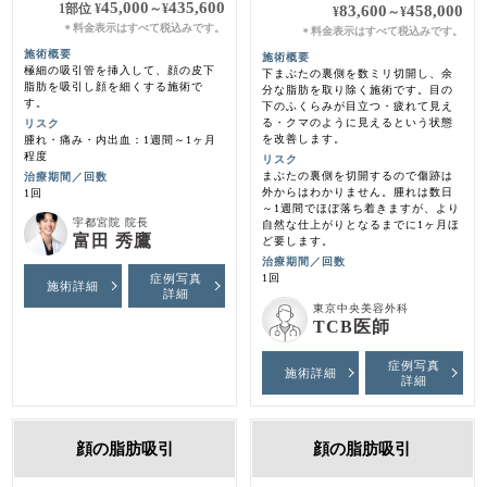
45,000
435,600
1部位
¥
～
¥
83,600
458,000
¥
～
¥
料金表示はすべて税込みです。
＊
料金表示はすべて税込みです。
＊
施術概要
施術概要
極細の吸引管を挿入して、顔の皮下
下まぶたの裏側を数ミリ切開し、余
脂肪を吸引し顔を細くする施術で
分な脂肪を取り除く施術です。目の
す。
下のふくらみが目立つ・疲れて見え
る・クマのように見えるという状態
リスク
を改善します。
腫れ・痛み・内出血：1週間～1ヶ月
程度
リスク
まぶたの裏側を切開するので傷跡は
治療期間／回数
外からはわかりません。腫れは数日
1回
～1週間でほぼ落ち着きますが、より
宇都宮院 院長
自然な仕上がりとなるまでに1ヶ月ほ
富田 秀鷹
ど要します。
治療期間／回数
症例写真
1回
施術詳細
詳細
東京中央美容外科
TCB医師
症例写真
施術詳細
詳細
顔の脂肪吸引
顔の脂肪吸引