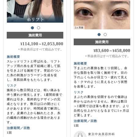
施術費用
施術費用
114,100
2,053,800
¥
～
¥
料金表示はすべて税込みです。
＊
83,600
458,000
¥
～
¥
料金表示はすべて税込みです。
＊
施術概要
スレッドリフトと呼ばれる、リフト
施術概要
アップ用の糸を皮下組織に通して肌
下まぶたの裏側を数ミリ切開し、余
を引き上げる施術です。突起のつい
分な脂肪を取り除く施術です。目の
た糸の刺激がコラーゲン生成を促
下のふくらみが目立つ・疲れて見え
し、美肌効果をもたらします。
る・クマのように見えるという状態
リスク
を改善します。
施術から数日間ほどは、軽い痛みを
リスク
伴う腫れが発生します。1週間前後で
まぶたの裏側を切開するので傷跡は
腫れは引き、最終的なデザインの完
外からはわかりません。腫れは数日
成となります。数日は口の開けにく
～1週間でほぼ落ち着きますが、より
さがありますが、時間経過で解消し
自然な仕上がりとなるまでに1ヶ月ほ
ます。皮膚の上から触れたとき、糸
ど要します。
の繊維の感触がわかる場合がありま
治療期間／回数
す。
1回
治療期間／回数
1回
東京中央美容外科