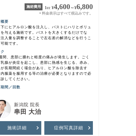
4,600
6,800
施術費用
1cc
¥
～
¥
料金表示はすべて税込みです。
＊
術概要
腺下にヒアルロン酸を注入し、バストにハリとボリュ
ムを与える施術です。バストを大きくするだけでな
、注入量を調整することで左右差の解消などを行うこ
も可能です。
スク
1週間、患部に腫れと軽度の痛みが発生します。ごく
に乳腺が炎症を起こし、患部に熱感を生じる、赤み、
みが長期間続く場合があり、ヒアルロン酸を除去す
、内服薬を服用する等の治療が必要となりますので必
再診してください。
療期間／回数
新潟院 院長
串田 大治
施術詳細
症例写真
詳細