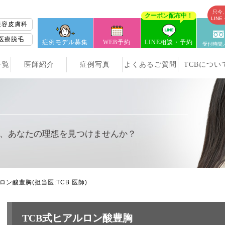
只今
クーポン配布中！
LIN
美容皮膚科
医療脱毛
症例モデル募集
WEB予約
LINE相談・予約
受付時間／
一覧
医師紹介
症例写真
よくあるご質問
TCBについ
、
あなたの理想を見つけませんか？
ルロン酸豊胸
(担当医:TCB 医師)
TCB式ヒアルロン酸豊胸