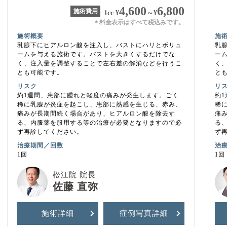
4,600
6,800
施術費用
1cc
¥
～
¥
料金表示はすべて税込みです。
＊
施術概要
施
乳腺下にヒアルロン酸を注入し、バストにハリとボリュ
乳
ームを与える施術です。バストを大きくするだけでな
ー
く、注入量を調整することで左右差の解消などを行うこ
く
とも可能です。
と
リスク
リ
約1週間、患部に腫れと軽度の痛みが発生します。ごく
約
稀に乳腺が炎症を起こし、患部に熱感を生じる、赤み、
稀
痛みが長期間続く場合があり、ヒアルロン酸を除去す
痛
る、内服薬を服用する等の治療が必要となりますので必
る
ず再診してください。
ず
治療期間／回数
治
1回
1回
松江院 院長
佐藤 直弥
施術詳細
症例写真
詳細