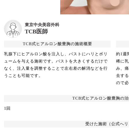
東京中央美容外科
TCB医師
TCB式ヒアルロン酸豊胸の施術概要
乳腺下にヒアルロン酸を注入し、バストにハリとボリ
約1週
ュームを与える施術です。バストを大きくするだけで
稀に
なく、注入量を調整することで左右差の解消などを行
み、
うことも可能です。
去す
ので
TCB式ヒアルロン酸豊胸の
1回
受けた施術（公式へリ