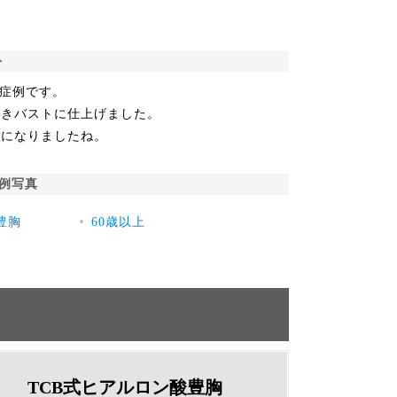
ト
の症例です。
向きバストに仕上げました。
象になりましたね。
例写真
豊胸
60歳以上
TCB式ヒアルロン酸豊胸