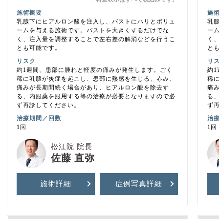
＊
施術概要
施
乳腺下にヒアルロン酸を注入し、バストにハリとボリュ
乳
ームを与える施術です。バストを大きくするだけでな
ー
く、注入量を調整することで左右差の解消などを行うこ
く
とも可能です。
と
リスク
リ
約1週間、患部に腫れと軽度の痛みが発生します。ごく
約
稀に乳腺が炎症を起こし、患部に熱感を生じる、赤み、
稀
痛みが長期間続く場合があり、ヒアルロン酸を除去す
痛
る、内服薬を服用する等の治療が必要となりますので必
る
ず再診してください。
ず
治療期間／回数
治
1回
1回
松江院 院長
佐藤 直弥
施術詳細
症例写真
詳細