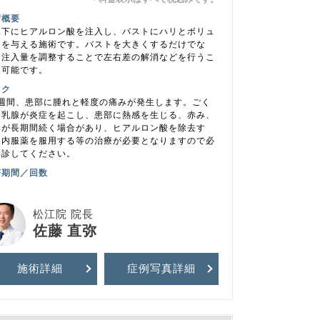
＊
術概要
腺下にヒアルロン酸を注入し、バストにハリとボリュ
ムを与える施術です。バストを大きくするだけでな
、注入量を調整することで左右差の解消などを行うこ
も可能です。
スク
1週間、患部に腫れと軽度の痛みが発生します。ごく
に乳腺が炎症を起こし、患部に熱感を生じる、赤み、
みが長期間続く場合があり、ヒアルロン酸を除去す
、内服薬を服用する等の治療が必要となりますので必
再診してください。
療期間／回数
松江院 院長
佐藤 直弥
施術詳細
症例写真
詳細