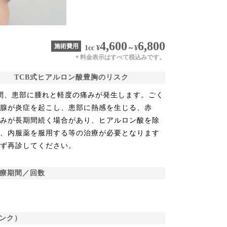
4,600
6,800
施術費用
1cc
¥
～
¥
料金表示はすべて税込みです。
＊
TCB式ヒアルロン酸豊胸のリスク
間、患部に腫れと軽度の痛みが発生します。ごく
乳腺が炎症を起こし、患部に熱感を生じる、赤
痛みが長期間続く場合があり、ヒアルロン酸を除
る、内服薬を服用する等の治療が必要となります
必ず再診してください。
治療期間／回数
ンク）