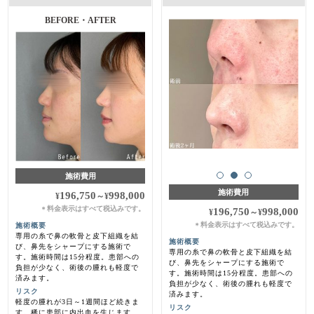
BEFORE・AFTER
施術費用
施術費用
196,750
998,000
¥
～
¥
料金表示はすべて税込みです。
＊
196,750
998,000
¥
～
¥
料金表示はすべて税込みです。
施術概要
＊
専用の糸で鼻の軟骨と皮下組織を結
施術概要
び、鼻先をシャープにする施術で
専用の糸で鼻の軟骨と皮下組織を結
す。施術時間は15分程度。患部への
び、鼻先をシャープにする施術で
負担が少なく、術後の腫れも軽度で
す。施術時間は15分程度。患部への
済みます。
負担が少なく、術後の腫れも軽度で
リスク
済みます。
軽度の腫れが3日～1週間ほど続きま
リスク
す。稀に患部に内出血を生じます