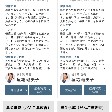
料金表示はすべて税込みです。
料金表示はすべて税込みです。
＊
＊
施術概要
施術概要
専用の糸で鼻の軟骨と皮下組織を結
専用の糸で鼻の軟骨と皮下組織を結
び、鼻先をシャープにする施術で
び、鼻先をシャープにする施術で
す。施術時間は15分程度。患部への
す。施術時間は15分程度。患部への
負担が少なく、術後の腫れも軽度で
負担が少なく、術後の腫れも軽度で
済みます。
済みます。
リスク
リスク
軽度の腫れが3日～1週間ほど続きま
軽度の腫れが3日～1週間ほど続きま
す。稀に患部に内出血を生じます
す。稀に患部に内出血を生じます
が、1～2週間で軽快しますのでご安
が、1～2週間で軽快しますのでご安
心ください。鼻の穴の中を僅かに切
心ください。鼻の穴の中を僅かに切
開しますが、傷跡は外からはわかり
開しますが、傷跡は外からはわかり
ません。
ません。
治療期間／回数
治療期間／回数
鼻尖形成完全閉鎖法（切らない鼻尖
鼻尖形成完全閉鎖法（切らない鼻尖
形成）：1回 鼻尖形成：1回 TCB
形成）：1回 鼻尖形成：1回 TCB
式鼻先尖鋭術（だんご鼻解消）：1回
式鼻先尖鋭術（だんご鼻解消）：1回
熊本院 院長
熊本院 院長
垣花 瑠美子
垣花 瑠美子
症例写真
症例写真
施術詳細
施術詳細
詳細
詳細
鼻尖形成（だんご鼻改善）
鼻尖形成（だんご鼻改善）