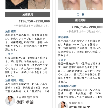
施術費用
施術費用
196,750
998,000
¥
～
¥
料金表示はすべて税込みです。
＊
196,750
998,000
¥
～
¥
料金表示はすべて税込みです。
施術概要
＊
専用の糸で鼻の軟骨と皮下組織を結
施術概要
び、鼻先をシャープにする施術で
専用の糸で鼻の軟骨と皮下組織を結
す。施術時間は15分程度。患部への
び、鼻先をシャープにする施術で
負担が少なく、術後の腫れも軽度で
す。施術時間は15分程度。患部への
済みます。
負担が少なく、術後の腫れも軽度で
リスク
済みます。
軽度の腫れが3日～1週間ほど続きま
リスク
す。稀に患部に内出血を生じます
軽度の腫れが3日～1週間ほど続きま
が、1～2週間で軽快しますのでご安
す。稀に患部に内出血を生じます
心ください。鼻の穴の中を僅かに切
が、1～2週間で軽快しますのでご安
開しますが、傷跡は外からはわかり
心ください。鼻の穴の中を僅かに切
ません。
開しますが、傷跡は外からはわかり
治療期間／回数
ません。
鼻尖形成完全閉鎖法（切らない鼻尖
治療期間／回数
形成）：1回 鼻尖形成：1回 TCB
鼻尖形成完全閉鎖法（切らない鼻尖
式鼻先尖鋭術（だんご鼻解消）：1回
形成）：1回 鼻尖形成：1回 TCB
式鼻先尖鋭術（だんご鼻解消）：1回
名古屋駅前院 院長
佐野 孝治
熊本院 院長