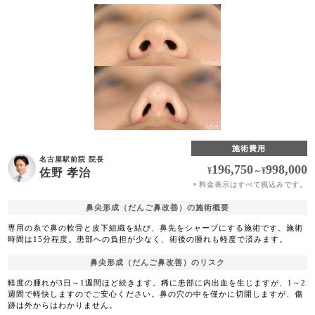
施術費用
名古屋駅前院 院長
196,750
998,000
¥
～
¥
佐野 孝治
料金表示はすべて税込みです。
＊
鼻尖形成（だんご鼻改善）の施術概要
専用の糸で鼻の軟骨と皮下組織を結び、鼻先をシャープにする施術です。施術
時間は15分程度。患部への負担が少なく、術後の腫れも軽度で済みます。
鼻尖形成（だんご鼻改善）のリスク
軽度の腫れが3日～1週間ほど続きます。稀に患部に内出血を生じますが、1～2
週間で軽快しますのでご安心ください。鼻の穴の中を僅かに切開しますが、傷
跡は外からはわかりません。