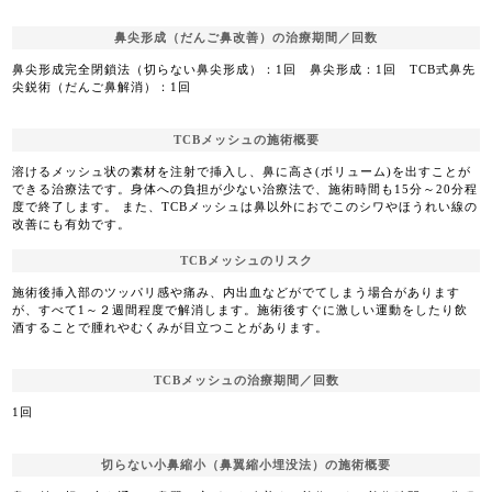
鼻尖形成（だんご鼻改善）の治療期間／回数
鼻尖形成完全閉鎖法（切らない鼻尖形成）：1回 鼻尖形成：1回 TCB式鼻先
尖鋭術（だんご鼻解消）：1回
TCBメッシュの施術概要
溶けるメッシュ状の素材を注射で挿入し、鼻に高さ(ボリューム)を出すことが
できる治療法です。身体への負担が少ない治療法で、施術時間も15分～20分程
度で終了します。 また、TCBメッシュは鼻以外におでこのシワやほうれい線の
改善にも有効です。
TCBメッシュのリスク
施術後挿入部のツッパリ感や痛み、内出血などがでてしまう場合があります
が、すべて1～２週間程度で解消します。施術後すぐに激しい運動をしたり飲
酒することで腫れやむくみが目立つことがあります。
TCBメッシュの治療期間／回数
1回
切らない小鼻縮小（鼻翼縮小埋没法）の施術概要