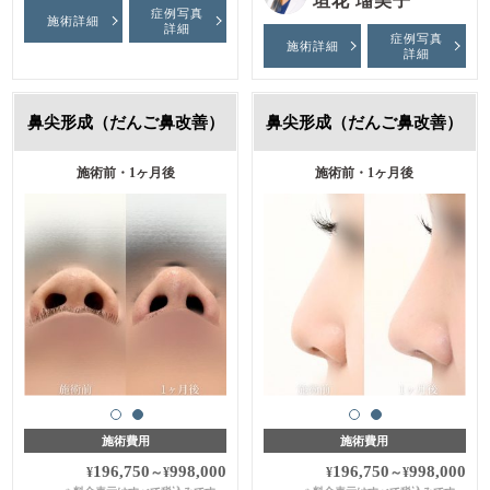
垣花 瑠美子
症例写真
施術詳細
詳細
症例写真
施術詳細
詳細
鼻尖形成（だんご鼻改善）
鼻尖形成（だんご鼻改善）
施術前・1ヶ月後
施術前・1ヶ月後
施術費用
施術費用
196,750
998,000
196,750
998,000
¥
～
¥
¥
～
¥