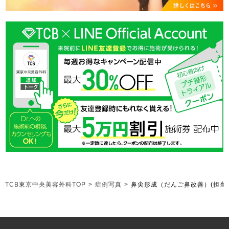
TCB東京中央美容外科TOP
>
症例写真
>
鼻尖形成（だんご鼻改善）
(担当