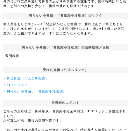
鼻の付け根に糸を通して鼻翼の広がりを改善する施術です。施術時間は10分程
度。患部への負担が少なく、術後の腫れも軽度で済みます。
切らない小鼻縮小（鼻翼縮小埋没法）のリスク
個人差もありますが2～3日間患部がむくむ程度で、腫れはあまり目立ちませ
ん。稀に内出血が生じますが、1～２週間で軽快します。鼻の付け根に針穴程
度の小さな傷ができますが、すぐに目立たなくなります。
切らない小鼻縮小（鼻翼縮小埋没法）の治療期間／回数
1週間程度
受けた施術（公式へリンク）
鼻尖形成（だんご鼻改善）
TCBメッシュ
切らない小鼻縮小（鼻翼縮小埋没法）
担当医のコメント
こちらの患者様は、鼻尖形成・鼻翼縮小完全内側法・TCBメッシュを処置され
ました。
お写真は術前・術後の症例写真です。
こちらの患者様は鼻先の丸みや低さでお悩みで、特に鼻先を綺麗にしたいとご