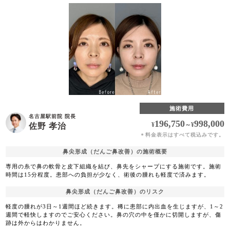
施術費用
名古屋駅前院 院長
196,750
998,000
¥
～
¥
佐野 孝治
料金表示はすべて税込みです。
＊
鼻尖形成（だんご鼻改善）の施術概要
専用の糸で鼻の軟骨と皮下組織を結び、鼻先をシャープにする施術です。施術
時間は15分程度。患部への負担が少なく、術後の腫れも軽度で済みます。
鼻尖形成（だんご鼻改善）のリスク
軽度の腫れが3日～1週間ほど続きます。稀に患部に内出血を生じますが、1～2
週間で軽快しますのでご安心ください。鼻の穴の中を僅かに切開しますが、傷
跡は外からはわかりません。