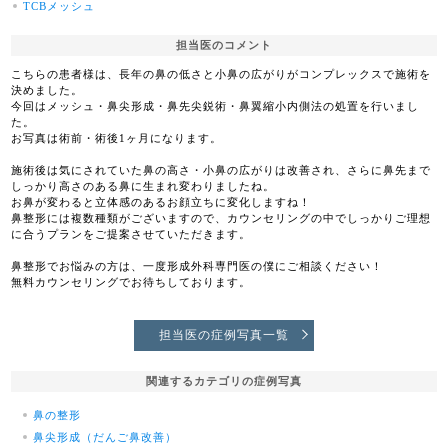
TCBメッシュ
担当医のコメント
こちらの患者様は、長年の鼻の低さと小鼻の広がりがコンプレックスで施術を
決めました。
今回はメッシュ・鼻尖形成・鼻先尖鋭術・鼻翼縮小内側法の処置を行いまし
た。
お写真は術前・術後1ヶ月になります。
施術後は気にされていた鼻の高さ・小鼻の広がりは改善され、さらに鼻先まで
しっかり高さのある鼻に生まれ変わりましたね。
お鼻が変わると立体感のあるお顔立ちに変化しますね！
鼻整形には複数種類がございますので、カウンセリングの中でしっかりご理想
に合うプランをご提案させていただきます。
鼻整形でお悩みの方は、一度形成外科専門医の僕にご相談ください！
無料カウンセリングでお待ちしております。
担当医の症例写真一覧
関連するカテゴリの症例写真
鼻の整形
鼻尖形成（だんご鼻改善）