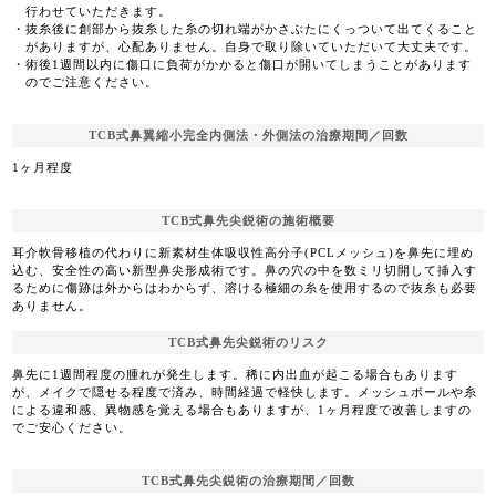
行わせていただきます。
抜糸後に創部から抜糸した糸の切れ端がかさぶたにくっついて出てくること
がありますが、心配ありません。自身で取り除いていただいて大丈夫です。
術後1週間以内に傷口に負荷がかかると傷口が開いてしまうことがあります
のでご注意ください。
TCB式鼻翼縮小完全内側法・外側法の治療期間／回数
1ヶ月程度
TCB式鼻先尖鋭術の施術概要
耳介軟骨移植の代わりに新素材生体吸収性高分子(PCLメッシュ)を鼻先に埋め
込む、安全性の高い新型鼻尖形成術です。鼻の穴の中を数ミリ切開して挿入す
るために傷跡は外からはわからず、溶ける極細の糸を使用するので抜糸も必要
ありません。
TCB式鼻先尖鋭術のリスク
鼻先に1週間程度の腫れが発生します。稀に内出血が起こる場合もあります
が、メイクで隠せる程度で済み、時間経過で軽快します。メッシュボールや糸
による違和感、異物感を覚える場合もありますが、1ヶ月程度で改善しますの
でご安心ください。
TCB式鼻先尖鋭術の治療期間／回数