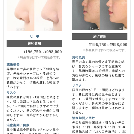
施術費用
施術費用
196,750
998,000
¥
～
¥
料金表示はすべて税込みです。
＊
196,750
998,000
¥
～
¥
料金表示はすべて税込みです。
施術概要
＊
専用の糸で鼻の軟骨と皮下組織を結
施術概要
び、鼻先をシャープにする施術で
専用の糸で鼻の軟骨と皮下組織を結
す。施術時間は15分程度。患部への
び、鼻先をシャープにする施術で
負担が少なく、術後の腫れも軽度で
す。施術時間は15分程度。患部への
済みます。
負担が少なく、術後の腫れも軽度で
リスク
済みます。
軽度の腫れが3日～1週間ほど続きま
リスク
す。稀に患部に内出血を生じます
軽度の腫れが3日～1週間ほど続きま
が、1～2週間で軽快しますのでご安
す。稀に患部に内出血を生じます
心ください。鼻の穴の中を僅かに切
が、1～2週間で軽快しますのでご安
開しますが、傷跡は外からはわかり
心ください。鼻の穴の中を僅かに切
ません。
開しますが、傷跡は外からはわかり
治療期間／回数
ません。
鼻尖形成完全閉鎖法（切らない鼻尖
治療期間／回数
形成）：1回 鼻尖形成：1回 TCB
鼻尖形成完全閉鎖法（切らない鼻尖
式鼻先尖鋭術（だんご鼻解消）：1回