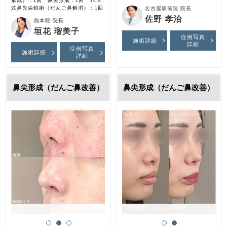
形成）：1回 鼻尖形成：1回 TCB
式鼻先尖鋭術（だんご鼻解消）：1回
名古屋駅前院 院長
佐野 孝治
熊本院 院長
垣花 瑠美子
症例写真
施術詳細
詳細
症例写真
施術詳細
詳細
鼻尖形成（だんご鼻改善）
鼻尖形成（だんご鼻改善）