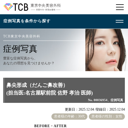
TCB東京中央美容外科
症例写真
豊富な症例写真から、
あなたの理想を見つけませんか？
鼻尖形成（だんご鼻改善）
(担当医:名古屋駅前院 佐野 孝治 医師)
No. 00036954、症例写真
更新日：2025.12.04 /
登録日：2025.12.04
患者様の年齢：30代
患者様の性別：女性
BEFORE・AFTER