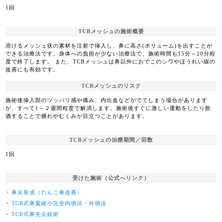
1回
TCBメッシュの施術概要
溶けるメッシュ状の素材を注射で挿入し、鼻に高さ(ボリューム)を出すことが
できる治療法です。身体への負担が少ない治療法で、施術時間も15分～20分程
度で終了します。 また、TCBメッシュは鼻以外におでこのシワやほうれい線の
改善にも有効です。
TCBメッシュのリスク
施術後挿入部のツッパリ感や痛み、内出血などがでてしまう場合があります
が、すべて1～２週間程度で解消します。施術後すぐに激しい運動をしたり飲
酒することで腫れやむくみが目立つことがあります。
TCBメッシュの治療期間／回数
1回
受けた施術（公式へリンク）
鼻尖形成（だんご鼻改善）
TCB式鼻翼縮小完全内側法・外側法
TCB式鼻先尖鋭術