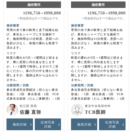
施術費用
施術費用
196,750
998,000
196,750
998,000
¥
～
¥
¥
～
¥
料金表示はすべて税込みです。
料金表示はすべて税込みです。
＊
＊
施術概要
施術概要
専用の糸で鼻の軟骨と皮下組織を結
専用の糸で鼻の軟骨と皮下組織を結
び、鼻先をシャープにする施術で
び、鼻先をシャープにする施術で
す。施術時間は15分程度。患部への
す。施術時間は15分程度。患部への
負担が少なく、術後の腫れも軽度で
負担が少なく、術後の腫れも軽度で
済みます。
済みます。
リスク
リスク
軽度の腫れが3日～1週間ほど続きま
軽度の腫れが3日～1週間ほど続きま
す。稀に患部に内出血を生じます
す。稀に患部に内出血を生じます
が、1～2週間で軽快しますのでご安
が、1～2週間で軽快しますのでご安
心ください。鼻の穴の中を僅かに切
心ください。鼻の穴の中を僅かに切
開しますが、傷跡は外からはわかり
開しますが、傷跡は外からはわかり
ません。
ません。
治療期間／回数
治療期間／回数
鼻尖形成完全閉鎖法（切らない鼻尖
鼻尖形成完全閉鎖法（切らない鼻尖
形成）：1回 鼻尖形成：1回 TCB
形成）：1回 鼻尖形成：1回 TCB
式鼻先尖鋭術（だんご鼻解消）：1回
式鼻先尖鋭術（だんご鼻解消）：1回
松江院 院長
東京中央美容外科
佐藤 直弥
TCB医師
症例写真
症例写真
施術詳細
施術詳細
詳細
詳細