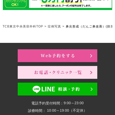
TCB東京中央美容外科TOP
>
症例写真
>
鼻尖形成（だんご鼻改善）
(担当
9:00～23:00
電話予約受付時間：
10:00～19:00（不定休）
診療時間：