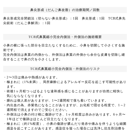
鼻尖形成（だんご鼻改善）の治療期間／回数
鼻尖形成完全閉鎖法（切らない鼻尖形成）：1回 鼻尖形成：1回 TCB式鼻先
尖鋭術（だんご鼻解消）：1回
TCB式鼻翼縮小完全内側法・外側法の施術概要
小鼻の横に張った部分を目立たなくするために、小鼻を切開して小さくする施
術です。
完全内側法は鼻翼の内側から、外側法は鼻翼の外側から余分な皮膚を切除し縫
合することで鼻の穴を小さくします。
TCB式鼻翼縮小完全内側法・外側法のリスク
2〜3日は痛みや熱感があります。
極まれに（1%未満）、局所麻酔によるアレルギー反応を起こす可能性があり
ます。
術後1ヶ月程つっぱるような違和感を感じることがありますが自然に軽快し
気にならなくなります。
腫れは個人差がありますが、1〜2週間程で落ち着いていきます。
内出血の為、赤紫色になることがありますが、お化粧で隠せる程度で、1～2
週間程で消えますのでご安心ください。
外側法は小鼻の付け根に傷跡ができ、1ヶ月程度は赤みがあります。6ヶ月〜
1年ほどで傷跡はほとんど目立たなくなります。
極まれに（約1%程度）、小鼻の傷跡が膿んだり発赤や痛みを伴うような細菌
感染を起こすことがあります。感染症を疑った場合には洗浄し抗生剤治療を