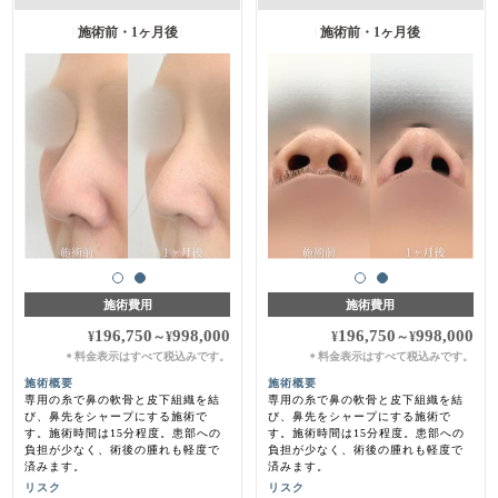
施術前・1ヶ月後
施術前・1ヶ月後
施術費用
施術費用
196,750
998,000
196,750
998,000
¥
～
¥
¥
～
¥
料金表示はすべて税込みです。
料金表示はすべて税込みです。
＊
＊
施術概要
施術概要
専用の糸で鼻の軟骨と皮下組織を結
専用の糸で鼻の軟骨と皮下組織を結
び、鼻先をシャープにする施術で
び、鼻先をシャープにする施術で
す。施術時間は15分程度。患部への
す。施術時間は15分程度。患部への
負担が少なく、術後の腫れも軽度で
負担が少なく、術後の腫れも軽度で
済みます。
済みます。
リスク
リスク