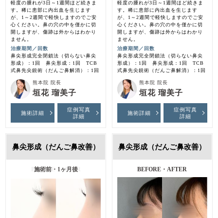
軽度の腫れが3日～1週間ほど続きま
軽度の腫れが3日～1週間ほど続きま
す。稀に患部に内出血を生じます
す。稀に患部に内出血を生じます
が、1～2週間で軽快しますのでご安
が、1～2週間で軽快しますのでご安
心ください。鼻の穴の中を僅かに切
心ください。鼻の穴の中を僅かに切
開しますが、傷跡は外からはわかり
開しますが、傷跡は外からはわかり
ません。
ません。
治療期間／回数
治療期間／回数
鼻尖形成完全閉鎖法（切らない鼻尖
鼻尖形成完全閉鎖法（切らない鼻尖
形成）：1回 鼻尖形成：1回 TCB
形成）：1回 鼻尖形成：1回 TCB
式鼻先尖鋭術（だんご鼻解消）：1回
式鼻先尖鋭術（だんご鼻解消）：1回
熊本院 院長
熊本院 院長
垣花 瑠美子
垣花 瑠美子
症例写真
症例写真
施術詳細
施術詳細
詳細
詳細
鼻尖形成（だんご鼻改善）
鼻尖形成（だんご鼻改善）
施術前・1ヶ月後
BEFORE・AFTER