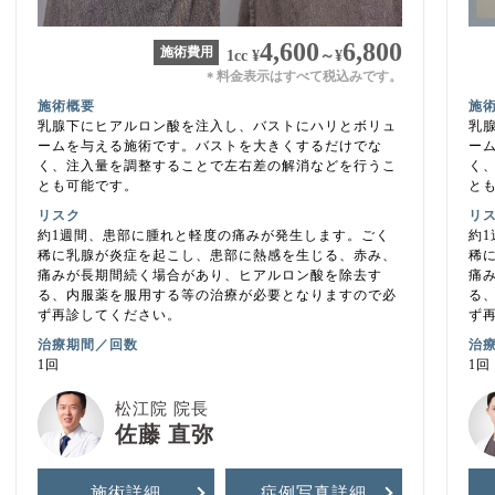
4,600
6,800
施術費用
1cc
¥
～
¥
料金表示はすべて税込みです。
＊
施術概要
施
乳腺下にヒアルロン酸を注入し、バストにハリとボリュ
乳
ームを与える施術です。バストを大きくするだけでな
ー
く、注入量を調整することで左右差の解消などを行うこ
く
とも可能です。
と
リスク
リ
約1週間、患部に腫れと軽度の痛みが発生します。ごく
約
稀に乳腺が炎症を起こし、患部に熱感を生じる、赤み、
稀
痛みが長期間続く場合があり、ヒアルロン酸を除去す
痛
る、内服薬を服用する等の治療が必要となりますので必
る
ず再診してください。
ず
治療期間／回数
治
1回
1回
松江院 院長
佐藤 直弥
施術詳細
症例写真
詳細