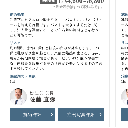
4,600
6,800
施術費用
1cc
¥
～
¥
料金表示はすべて税込みです。
＊
施術概要
施
乳腺下にヒアルロン酸を注入し、バストにハリとボリュ
乳
ームを与える施術です。バストを大きくするだけでな
ー
く、注入量を調整することで左右差の解消などを行うこ
く
とも可能です。
と
リスク
リ
約1週間、患部に腫れと軽度の痛みが発生します。ごく
約
稀に乳腺が炎症を起こし、患部に熱感を生じる、赤み、
稀
痛みが長期間続く場合があり、ヒアルロン酸を除去す
痛
る、内服薬を服用する等の治療が必要となりますので必
る
ず再診してください。
ず
治療期間／回数
治
1回
1回
松江院 院長
佐藤 直弥
施術詳細
症例写真
詳細