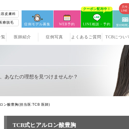
只今
クーポン配布中！
LIN
美容皮膚科
医療脱毛
症例モデル募集
WEB予約
LINE相談・予約
受付時間／
一覧
医師紹介
症例写真
よくあるご質問
TCBについ
、
あなたの理想を見つけませんか？
ルロン酸豊胸
(担当医:TCB 医師)
TCB式ヒアルロン酸豊胸