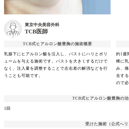
東京中央美容外科
TCB医師
TCB式ヒアルロン酸豊胸の施術概要
乳腺下にヒアルロン酸を注入し、バストにハリとボリ
約1週
ュームを与える施術です。バストを大きくするだけで
稀に
なく、注入量を調整することで左右差の解消などを行
み、
うことも可能です。
去す
ので
TCB式ヒアルロン酸豊胸の
1回
受けた施術（公式へリ