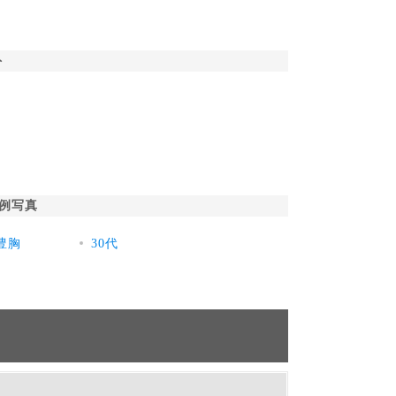
ト
例写真
豊胸
30代