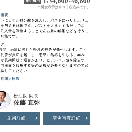
4,600
6,800
施術費用
1cc
¥
～
¥
料金表示はすべて税込みです。
＊
術概要
腺下にヒアルロン酸を注入し、バストにハリとボリュ
ムを与える施術です。バストを大きくするだけでな
、注入量を調整することで左右差の解消などを行うこ
も可能です。
スク
1週間、患部に腫れと軽度の痛みが発生します。ごく
に乳腺が炎症を起こし、患部に熱感を生じる、赤み、
みが長期間続く場合があり、ヒアルロン酸を除去す
、内服薬を服用する等の治療が必要となりますので必
再診してください。
療期間／回数
松江院 院長
佐藤 直弥
施術詳細
症例写真
詳細