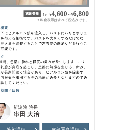
4,600
6,800
施術費用
1cc
¥
～
¥
料金表示はすべて税込みです。
＊
術概要
腺下にヒアルロン酸を注入し、バストにハリとボリュ
ムを与える施術です。バストを大きくするだけでな
、注入量を調整することで左右差の解消などを行うこ
も可能です。
スク
1週間、患部に腫れと軽度の痛みが発生します。ごく
に乳腺が炎症を起こし、患部に熱感を生じる、赤み、
みが長期間続く場合があり、ヒアルロン酸を除去す
、内服薬を服用する等の治療が必要となりますので必
再診してください。
療期間／回数
新潟院 院長
串田 大治
施術詳細
症例写真
詳細