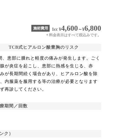
4,600
6,800
施術費用
1cc
¥
～
¥
料金表示はすべて税込みです。
＊
TCB式ヒアルロン酸豊胸のリスク
間、患部に腫れと軽度の痛みが発生します。ごく
乳腺が炎症を起こし、患部に熱感を生じる、赤
痛みが長期間続く場合があり、ヒアルロン酸を除
る、内服薬を服用する等の治療が必要となります
必ず再診してください。
治療期間／回数
ンク）