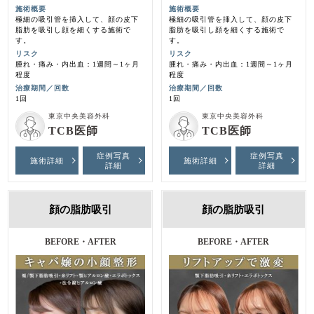
施術概要
施術概要
極細の吸引管を挿入して、顔の皮下
極細の吸引管を挿入して、顔の皮下
脂肪を吸引し顔を細くする施術で
脂肪を吸引し顔を細くする施術で
す。
す。
リスク
リスク
腫れ・痛み・内出血：1週間～1ヶ月
腫れ・痛み・内出血：1週間～1ヶ月
程度
程度
治療期間／回数
治療期間／回数
1回
1回
東京中央美容外科
東京中央美容外科
TCB医師
TCB医師
症例写真
症例写真
施術詳細
施術詳細
詳細
詳細
顔の脂肪吸引
顔の脂肪吸引
BEFORE・AFTER
BEFORE・AFTER