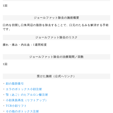
1回
ジョールファット除去の施術概要
口内を切開し口角周辺の脂肪を除去することで、口元のたるみを解消する手術
です。
ジョールファット除去のリスク
腫れ・痛み・内出血：1週間程度
ジョールファット除去の治療期間／回数
1回
受けた施術（公式へリンク）
顔の脂肪吸引
エラのボトックス小顔注射
顎（あご）のヒアルロン酸注射
小顔美肌再生（リフトアップ）
TCB小顔リフト
その他のボトックス注射