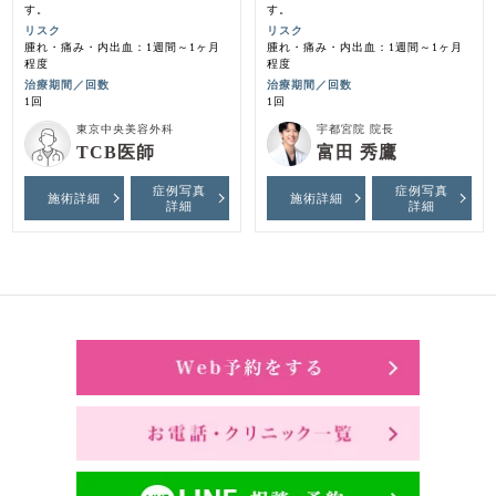
す。
す。
リスク
リスク
腫れ・痛み・内出血：1週間～1ヶ月
腫れ・痛み・内出血：1週間～1ヶ月
程度
程度
治療期間／回数
治療期間／回数
1回
1回
東京中央美容外科
宇都宮院 院長
TCB医師
富田 秀鷹
症例写真
症例写真
施術詳細
施術詳細
詳細
詳細