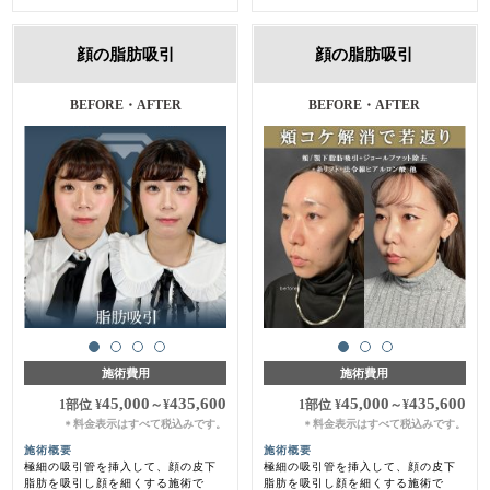
顔の脂肪吸引
顔の脂肪吸引
BEFORE・AFTER
BEFORE・AFTER
施術費用
施術費用
45,000
435,600
45,000
435,600
1部位
¥
～
¥
1部位
¥
～
¥
料金表示はすべて税込みです。
料金表示はすべて税込みです。
＊
＊
施術概要
施術概要
極細の吸引管を挿入して、顔の皮下
極細の吸引管を挿入して、顔の皮下
脂肪を吸引し顔を細くする施術で
脂肪を吸引し顔を細くする施術で