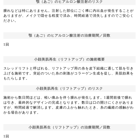
顎（あご）のヒアルロン酸注射のリスク
腫れなどは特にありません。注射した部位にごく稀に内出血が発生することが
ありますが、メイクで隠せる程度で済み、時間経過で消失しますのでご安心く
ださい。
顎（あご）のヒアルロン酸注射の治療期間／回数
1回
小顔美肌再生（リフトアップ）の施術概要
スレッドリフトと呼ばれる、リフトアップ用の糸を皮下組織に通して肌を引き
上げる施術です。突起のついた糸の刺激がコラーゲン生成を促し、美肌効果を
もたらします。
小顔美肌再生（リフトアップ）のリスク
施術から数日間ほどは、軽い痛みを伴う腫れが発生します。1週間前後で腫れ
は引き、最終的なデザインの完成となります。数日は口の開けにくさがありま
すが、時間経過で解消します。皮膚の上から触れたとき、糸の繊維の感触がわ
かる場合があります。
小顔美肌再生（リフトアップ）の治療期間／回数
1回