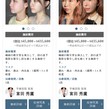
施術費用
施術費用
45,000
435,600
45,000
435,600
1部位
¥
～
¥
1部位
¥
～
¥
料金表示はすべて税込みです。
料金表示はすべて税込みです。
＊
＊
施術概要
施術概要
極細の吸引管を挿入して、顔の皮下
極細の吸引管を挿入して、顔の皮下
脂肪を吸引し顔を細くする施術で
脂肪を吸引し顔を細くする施術で
す。
す。
リスク
リスク
腫れ・痛み・内出血：1週間～1ヶ月
腫れ・痛み・内出血：1週間～1ヶ月
程度
程度
治療期間／回数
治療期間／回数
1回
1回
宇都宮院 院長
宇都宮院 院長
富田 秀鷹
富田 秀鷹
症例写真
症例写真
施術詳細
施術詳細
詳細
詳細