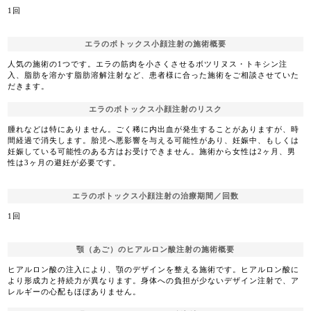
1回
エラのボトックス小顔注射の施術概要
人気の施術の1つです。エラの筋肉を小さくさせるボツリヌス・トキシン注
入、脂肪を溶かす脂肪溶解注射など、患者様に合った施術をご相談させていた
だきます。
エラのボトックス小顔注射のリスク
腫れなどは特にありません。ごく稀に内出血が発生することがありますが、時
間経過で消失します。胎児へ悪影響を与える可能性があり、妊娠中、もしくは
妊娠している可能性のある方はお受けできません。施術から女性は2ヶ月、男
性は3ヶ月の避妊が必要です。
エラのボトックス小顔注射の治療期間／回数
1回
顎（あご）のヒアルロン酸注射の施術概要
ヒアルロン酸の注入により、顎のデザインを整える施術です。ヒアルロン酸に
より形成力と持続力が異なります。身体への負担が少ないデザイン注射で、ア
レルギーの心配もほぼありません。