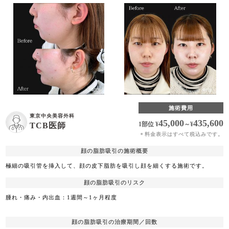
施術費用
東京中央美容外科
45,000
435,600
1部位
¥
～
¥
TCB医師
料金表示はすべて税込みです。
＊
顔の脂肪吸引の施術概要
極細の吸引管を挿入して、顔の皮下脂肪を吸引し顔を細くする施術です。
顔の脂肪吸引のリスク
腫れ・痛み・内出血：1週間～1ヶ月程度
顔の脂肪吸引の治療期間／回数