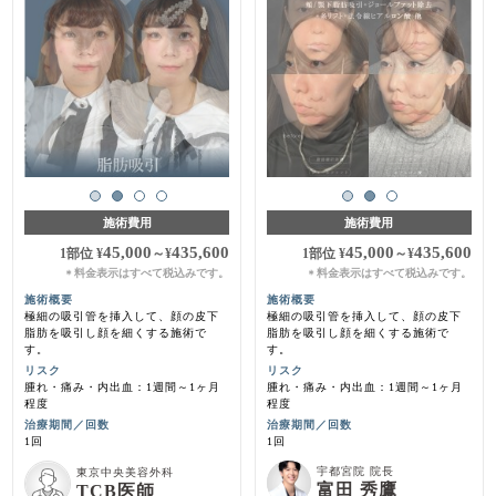
施術費用
施術費用
45,000
435,600
45,000
435,600
1部位
¥
～
¥
1部位
¥
～
¥
料金表示はすべて税込みです。
料金表示はすべて税込みです。
＊
＊
施術概要
施術概要
極細の吸引管を挿入して、顔の皮下
極細の吸引管を挿入して、顔の皮下
脂肪を吸引し顔を細くする施術で
脂肪を吸引し顔を細くする施術で
す。
す。
リスク
リスク
腫れ・痛み・内出血：1週間～1ヶ月
腫れ・痛み・内出血：1週間～1ヶ月
程度
程度
治療期間／回数
治療期間／回数
1回
1回
宇都宮院 院長
東京中央美容外科
富田 秀鷹
TCB医師