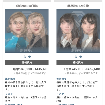
施術前・3ヵ月後
施術前・１ヶ月後
施術費用
施術費用
45,000
435,600
45,000
435,600
1部位
¥
～
¥
1部位
¥
～
¥
料金表示はすべて税込みです。
料金表示はすべて税込みです。
＊
＊
施術概要
施術概要
極細の吸引管を挿入して、顔の皮下
極細の吸引管を挿入して、顔の皮下
脂肪を吸引し顔を細くする施術で
脂肪を吸引し顔を細くする施術で
す。
す。
リスク
リスク
腫れ・痛み・内出血：1週間～1ヶ月
腫れ・痛み・内出血：1週間～1ヶ月
程度
程度