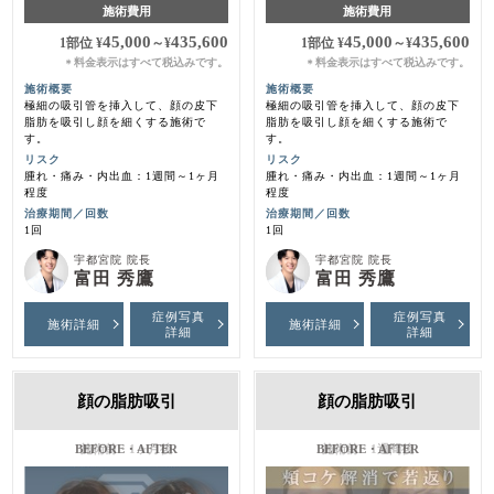
施術費用
施術費用
45,000
435,600
45,000
435,600
1部位
¥
～
¥
1部位
¥
～
¥
料金表示はすべて税込みです。
料金表示はすべて税込みです。
＊
＊
施術概要
施術概要
極細の吸引管を挿入して、顔の皮下
極細の吸引管を挿入して、顔の皮下
脂肪を吸引し顔を細くする施術で
脂肪を吸引し顔を細くする施術で
す。
す。
リスク
リスク
腫れ・痛み・内出血：1週間～1ヶ月
腫れ・痛み・内出血：1週間～1ヶ月
程度
程度
治療期間／回数
治療期間／回数
1回
1回
宇都宮院 院長
宇都宮院 院長
富田 秀鷹
富田 秀鷹
症例写真
症例写真
施術詳細
施術詳細
詳細
詳細
顔の脂肪吸引
顔の脂肪吸引
施術前・1ヶ月後
施術前・1週間後