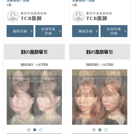
治療期間／回数
治療期間／回数
1回
1回
東京中央美容外科
東京中央美容外科
TCB医師
TCB医師
症例写真
症例写真
施術詳細
施術詳細
詳細
詳細
顔の脂肪吸引
顔の脂肪吸引
施術前・３ヶ月後
施術前・1ヶ月後