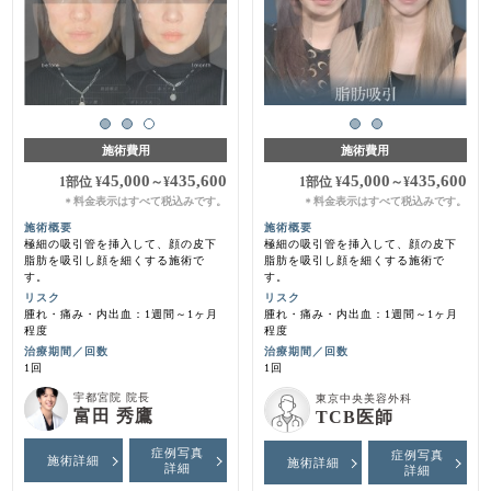
施術費用
施術費用
45,000
435,600
45,000
435,600
1部位
¥
～
¥
1部位
¥
～
¥
料金表示はすべて税込みです。
料金表示はすべて税込みです。
＊
＊
施術概要
施術概要
極細の吸引管を挿入して、顔の皮下
極細の吸引管を挿入して、顔の皮下
脂肪を吸引し顔を細くする施術で
脂肪を吸引し顔を細くする施術で
す。
す。
リスク
リスク
腫れ・痛み・内出血：1週間～1ヶ月
腫れ・痛み・内出血：1週間～1ヶ月
程度
程度
治療期間／回数
治療期間／回数
1回
1回
宇都宮院 院長
東京中央美容外科
富田 秀鷹
TCB医師
症例写真
症例写真
施術詳細
施術詳細
詳細
詳細