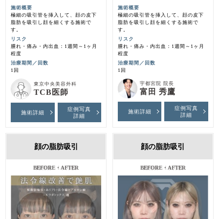
施術概要
施術概要
極細の吸引管を挿入して、顔の皮下
極細の吸引管を挿入して、顔の皮下
脂肪を吸引し顔を細くする施術で
脂肪を吸引し顔を細くする施術で
す。
す。
リスク
リスク
腫れ・痛み・内出血：1週間～1ヶ月
腫れ・痛み・内出血：1週間～1ヶ月
程度
程度
治療期間／回数
治療期間／回数
1回
1回
宇都宮院 院長
東京中央美容外科
富田 秀鷹
TCB医師
症例写真
症例写真
施術詳細
施術詳細
詳細
詳細
顔の脂肪吸引
顔の脂肪吸引
施術前・1ヶ月後
施術前・1ヶ月後