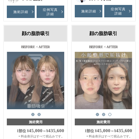
症例写真
症例写真
施術詳細
施術詳細
詳細
詳細
顔の脂肪吸引
顔の脂肪吸引
施術前・1ヶ月後
施術前・1ヶ月後
施術費用
施術費用
45,000
435,600
45,000
435,600
1部位
¥
～
¥
1部位
¥
～
¥
料金表示はすべて税込みです。
料金表示はすべて税込みです。
＊
＊