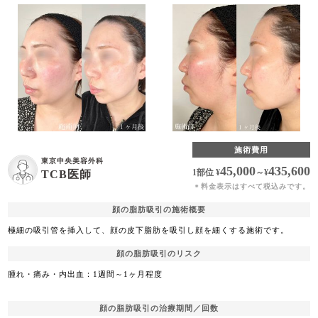
施術費用
東京中央美容外科
45,000
435,600
1部位
¥
～
¥
TCB医師
料金表示はすべて税込みです。
＊
顔の脂肪吸引の施術概要
極細の吸引管を挿入して、顔の皮下脂肪を吸引し顔を細くする施術です。
顔の脂肪吸引のリスク
腫れ・痛み・内出血：1週間～1ヶ月程度
顔の脂肪吸引の治療期間／回数