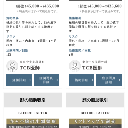
45,000
435,600
45,000
435,600
1部位
¥
～
¥
1部位
¥
～
¥
料金表示はすべて税込みです。
料金表示はすべて税込みです。
＊
＊
施術概要
施術概要
極細の吸引管を挿入して、顔の皮下
極細の吸引管を挿入して、顔の皮下
脂肪を吸引し顔を細くする施術で
脂肪を吸引し顔を細くする施術で
す。
す。
リスク
リスク
腫れ・痛み・内出血：1週間～1ヶ月
腫れ・痛み・内出血：1週間～1ヶ月
程度
程度
治療期間／回数
治療期間／回数
1回
1回
東京中央美容外科
東京中央美容外科
TCB医師
TCB医師
症例写真
症例写真
施術詳細
施術詳細
詳細
詳細
顔の脂肪吸引
顔の脂肪吸引
BEFORE・AFTER
施術前・３ヶ月後
BEFORE・AFTER
施術前・1ヶ月後