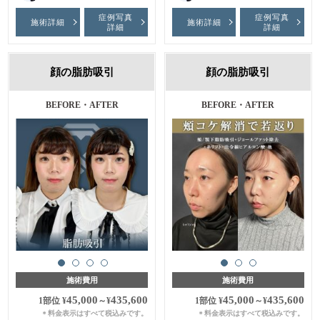
症例写真
症例写真
施術詳細
施術詳細
詳細
詳細
顔の脂肪吸引
顔の脂肪吸引
BEFORE・AFTER
施術前・1ヶ月後
BEFORE・AFTER
施術前・1週間後
施術費用
施術費用
45,000
435,600
45,000
435,600
1部位
¥
～
¥
1部位
¥
～
¥
料金表示はすべて税込みです。
料金表示はすべて税込みです。
＊
＊