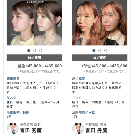
施術費用
施術費用
45,000
435,600
45,000
435,600
1部位
¥
～
¥
1部位
¥
～
¥
料金表示はすべて税込みです。
料金表示はすべて税込みです。
＊
＊
施術概要
施術概要
極細の吸引管を挿入して、顔の皮下
極細の吸引管を挿入して、顔の皮下
脂肪を吸引し顔を細くする施術で
脂肪を吸引し顔を細くする施術で
す。
す。
リスク
リスク
腫れ・痛み・内出血：1週間～1ヶ月
腫れ・痛み・内出血：1週間～1ヶ月
程度
程度
治療期間／回数
治療期間／回数
1回
1回
宇都宮院 院長
宇都宮院 院長
富田 秀鷹
富田 秀鷹