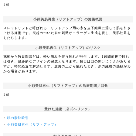
1回
小顔美肌再生（リフトアップ）の施術概要
スレッドリフトと呼ばれる、リフトアップ用の糸を皮下組織に通して肌を引き
上げる施術です。突起のついた糸の刺激がコラーゲン生成を促し、美肌効果を
もたらします。
小顔美肌再生（リフトアップ）のリスク
施術から数日間ほどは、軽い痛みを伴う腫れが発生します。1週間前後で腫れ
は引き、最終的なデザインの完成となります。数日は口の開けにくさがありま
すが、時間経過で解消します。皮膚の上から触れたとき、糸の繊維の感触がわ
かる場合があります。
小顔美肌再生（リフトアップ）の治療期間／回数
1回
受けた施術（公式へリンク）
顔の脂肪吸引
小顔美肌再生（リフトアップ）