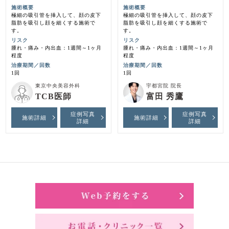
施術概要
施術概要
極細の吸引管を挿入して、顔の皮下
極細の吸引管を挿入して、顔の皮下
脂肪を吸引し顔を細くする施術で
脂肪を吸引し顔を細くする施術で
す。
す。
リスク
リスク
腫れ・痛み・内出血：1週間～1ヶ月
腫れ・痛み・内出血：1週間～1ヶ月
程度
程度
治療期間／回数
治療期間／回数
1回
1回
東京中央美容外科
宇都宮院 院長
TCB医師
富田 秀鷹
症例写真
症例写真
施術詳細
施術詳細
詳細
詳細