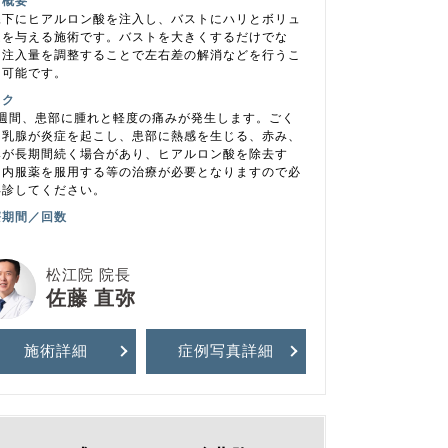
術概要
腺下にヒアルロン酸を注入し、バストにハリとボリュ
ムを与える施術です。バストを大きくするだけでな
、注入量を調整することで左右差の解消などを行うこ
も可能です。
スク
1週間、患部に腫れと軽度の痛みが発生します。ごく
に乳腺が炎症を起こし、患部に熱感を生じる、赤み、
みが長期間続く場合があり、ヒアルロン酸を除去す
、内服薬を服用する等の治療が必要となりますので必
再診してください。
療期間／回数
松江院 院長
佐藤 直弥
施術詳細
症例写真
詳細