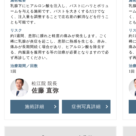
施術概要
施
乳腺下にヒアルロン酸を注入し、バストにハリとボリュ
乳
ームを与える施術です。バストを大きくするだけでな
ー
く、注入量を調整することで左右差の解消などを行うこ
く
とも可能です。
と
リスク
リ
約1週間、患部に腫れと軽度の痛みが発生します。ごく
約
稀に乳腺が炎症を起こし、患部に熱感を生じる、赤み、
稀
痛みが長期間続く場合があり、ヒアルロン酸を除去す
痛
る、内服薬を服用する等の治療が必要となりますので必
る
ず再診してください。
ず
治療期間／回数
治
1回
1回
松江院 院長
佐藤 直弥
施術詳細
症例写真
詳細