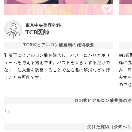
東京中央美容外科
TCB医師
TCB式ヒアルロン酸豊胸の施術概要
乳腺下にヒアルロン酸を注入し、バストにハリとボリ
約1週
ュームを与える施術です。バストを大きくするだけで
稀に
なく、注入量を調整することで左右差の解消などを行
み、
うことも可能です。
去す
ので
TCB式ヒアルロン酸豊胸の
1回
受けた施術（公式へリ