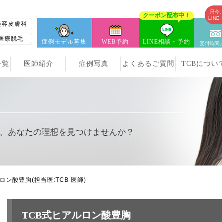
只今
クーポン配布中！
LIN
美容皮膚科
医療脱毛
症例モデル募集
WEB予約
LINE相談・予約
受付時間／
一覧
医師紹介
症例写真
よくあるご質問
TCBについ
、
あなたの理想を見つけませんか？
ルロン酸豊胸
(担当医:TCB 医師)
TCB式ヒアルロン酸豊胸