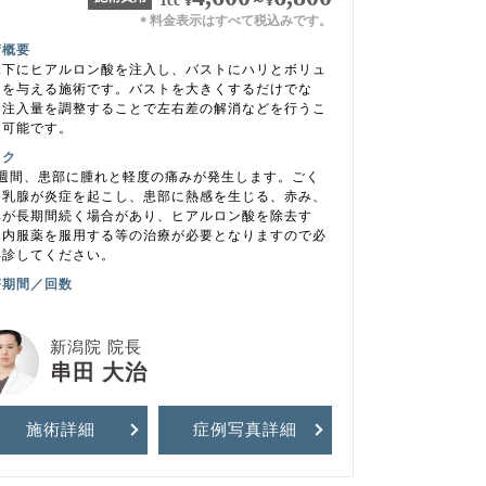
1cc
¥
～
¥
料金表示はすべて税込みです。
＊
術概要
腺下にヒアルロン酸を注入し、バストにハリとボリュ
ムを与える施術です。バストを大きくするだけでな
、注入量を調整することで左右差の解消などを行うこ
も可能です。
スク
1週間、患部に腫れと軽度の痛みが発生します。ごく
に乳腺が炎症を起こし、患部に熱感を生じる、赤み、
みが長期間続く場合があり、ヒアルロン酸を除去す
、内服薬を服用する等の治療が必要となりますので必
再診してください。
療期間／回数
新潟院 院長
串田 大治
施術詳細
症例写真
詳細