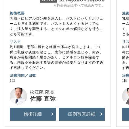
1cc
¥
～
¥
料金表示はすべて税込みです。
＊
施術概要
施
乳腺下にヒアルロン酸を注入し、バストにハリとボリュ
乳
ームを与える施術です。バストを大きくするだけでな
ー
く、注入量を調整することで左右差の解消などを行うこ
く
とも可能です。
と
リスク
リ
約1週間、患部に腫れと軽度の痛みが発生します。ごく
約
稀に乳腺が炎症を起こし、患部に熱感を生じる、赤み、
稀
痛みが長期間続く場合があり、ヒアルロン酸を除去す
痛
る、内服薬を服用する等の治療が必要となりますので必
る
ず再診してください。
ず
治療期間／回数
治
1回
1回
松江院 院長
佐藤 直弥
施術詳細
症例写真
詳細