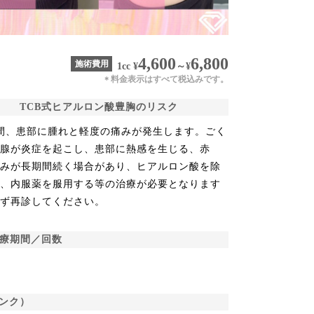
4,600
6,800
施術費用
1cc
¥
～
¥
料金表示はすべて税込みです。
＊
TCB式ヒアルロン酸豊胸のリスク
間、患部に腫れと軽度の痛みが発生します。ごく
乳腺が炎症を起こし、患部に熱感を生じる、赤
痛みが長期間続く場合があり、ヒアルロン酸を除
る、内服薬を服用する等の治療が必要となります
必ず再診してください。
治療期間／回数
ンク）