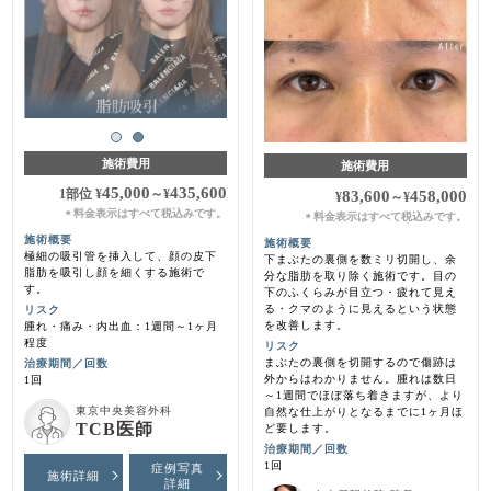
施術費用
施術費用
45,000
435,600
1部位
¥
～
¥
83,600
458,000
¥
～
¥
料金表示はすべて税込みです。
＊
料金表示はすべて税込みです。
＊
施術概要
施術概要
極細の吸引管を挿入して、顔の皮下
下まぶたの裏側を数ミリ切開し、余
脂肪を吸引し顔を細くする施術で
分な脂肪を取り除く施術です。目の
す。
下のふくらみが目立つ・疲れて見え
る・クマのように見えるという状態
リスク
を改善します。
腫れ・痛み・内出血：1週間～1ヶ月
程度
リスク
まぶたの裏側を切開するので傷跡は
治療期間／回数
外からはわかりません。腫れは数日
1回
～1週間でほぼ落ち着きますが、より
東京中央美容外科
自然な仕上がりとなるまでに1ヶ月ほ
TCB医師
ど要します。
治療期間／回数
1回
症例写真
施術詳細
詳細