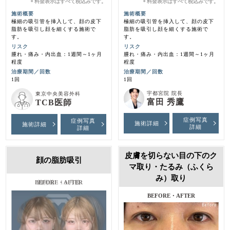
料金表示はすべて税込みです。
料金表示はすべて税込みです。
＊
＊
施術概要
施術概要
極細の吸引管を挿入して、顔の皮下
極細の吸引管を挿入して、顔の皮下
脂肪を吸引し顔を細くする施術で
脂肪を吸引し顔を細くする施術で
す。
す。
リスク
リスク
腫れ・痛み・内出血：1週間～1ヶ月
腫れ・痛み・内出血：1週間～1ヶ月
程度
程度
治療期間／回数
治療期間／回数
1回
1回
宇都宮院 院長
東京中央美容外科
富田 秀鷹
TCB医師
症例写真
症例写真
施術詳細
施術詳細
詳細
詳細
皮膚を切らない目の下のク
顔の脂肪吸引
マ取り・たるみ（ふくら
み）取り
施術前・1ヶ月後
BEFORE・AFTER