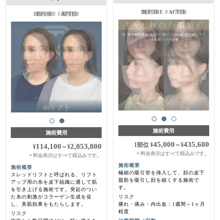
施術前・３ヶ月後
施術前・2週間後
施術費用
施術費用
45,000
435,600
1部位
¥
～
¥
114,100
2,053,800
¥
～
¥
料金表示はすべて税込みです。
＊
料金表示はすべて税込みです。
＊
施術概要
施術概要
極細の吸引管を挿入して、顔の皮下
スレッドリフトと呼ばれる、リフト
脂肪を吸引し顔を細くする施術で
アップ用の糸を皮下組織に通して肌
す。
を引き上げる施術です。突起のつい
た糸の刺激がコラーゲン生成を促
リスク
し、美肌効果をもたらします。
腫れ・痛み・内出血：1週間～1ヶ月
程度
リスク