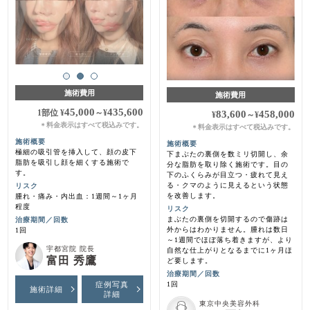
施術費用
施術費用
45,000
435,600
1部位
¥
～
¥
83,600
458,000
¥
～
¥
料金表示はすべて税込みです。
＊
料金表示はすべて税込みです。
＊
施術概要
施術概要
極細の吸引管を挿入して、顔の皮下
下まぶたの裏側を数ミリ切開し、余
脂肪を吸引し顔を細くする施術で
分な脂肪を取り除く施術です。目の
す。
下のふくらみが目立つ・疲れて見え
る・クマのように見えるという状態
リスク
を改善します。
腫れ・痛み・内出血：1週間～1ヶ月
程度
リスク
まぶたの裏側を切開するので傷跡は
治療期間／回数
外からはわかりません。腫れは数日
1回
～1週間でほぼ落ち着きますが、より
宇都宮院 院長
自然な仕上がりとなるまでに1ヶ月ほ
富田 秀鷹
ど要します。
治療期間／回数
症例写真
1回
施術詳細
詳細
東京中央美容外科