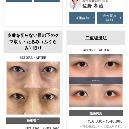
名古屋駅前院 院長
佐野 孝治
症例写真
施術詳細
詳細
皮膚を切らない目の下のク
二重埋没法
マ取り・たるみ（ふくら
み）取り
BEFORE・AFTER
BEFORE・AFTER
施術費用
16,330
548,000
施術費用
¥
～
¥
料金表示はすべて税込みです。
＊
83,600
458,000
¥
～
¥