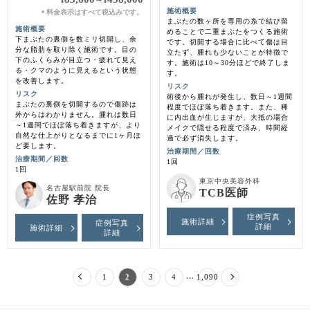
施術概要
料金表示はすべて税込みです。
＊
まぶたの数ヶ所を専用の糸で結び留
施術概要
めることで二重まぶたをつくる施術
下まぶたの裏側を数ミリ切開し、余
です。切開する場合に比べて傷は目
分な脂肪を取り除く施術です。目の
立たず、腫れも少ないことが特徴で
下のふくらみが目立つ・疲れて見え
す。施術は10～30分ほどで終了しま
る・クマのように見えるという状態
す。
を改善します。
リスク
リスク
術後から腫れが発生し、数日～1週間
まぶたの裏側を切開するので傷跡は
程度でほぼ落ち着きます。また、稀
外からはわかりません。腫れは数日
に内出血が生じますが、大抵の場合
～1週間でほぼ落ち着きますが、より
メイクで隠せる程度で済み、時間経
自然な仕上がりとなるまでに1ヶ月ほ
過で必ず消失します。
ど要します。
治療期間／回数
治療期間／回数
1回
1回
東京中央美容外科
名古屋駅前院 院長
TCB医師
佐野 孝治
症例写真
施術詳細
症例写真
詳細
施術詳細
詳細
…
1
2
3
4
1,090