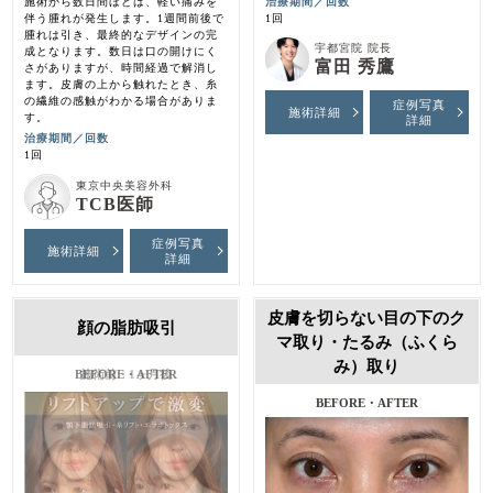
施術から数日間ほどは、軽い痛みを
治療期間／回数
伴う腫れが発生します。1週間前後で
1回
腫れは引き、最終的なデザインの完
宇都宮院 院長
成となります。数日は口の開けにく
富田 秀鷹
さがありますが、時間経過で解消し
ます。皮膚の上から触れたとき、糸
の繊維の感触がわかる場合がありま
症例写真
施術詳細
す。
詳細
治療期間／回数
1回
東京中央美容外科
TCB医師
症例写真
施術詳細
詳細
皮膚を切らない目の下のク
顔の脂肪吸引
マ取り・たるみ（ふくら
み）取り
施術前・1ヶ月後
BEFORE・AFTER