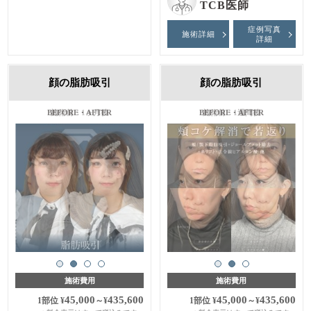
TCB医師
症例写真
施術詳細
詳細
顔の脂肪吸引
顔の脂肪吸引
施術前・1ヶ月後
施術前・1週間後
施術費用
施術費用
45,000
435,600
45,000
435,600
1部位
¥
～
¥
1部位
¥
～
¥