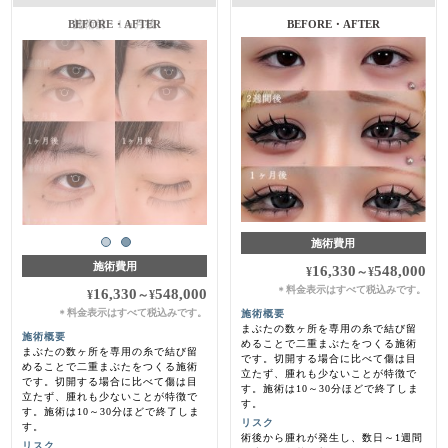
施術前・1ヵ月後
BEFORE・AFTER
施術費用
施術費用
16,330
548,000
¥
～
¥
料金表示はすべて税込みです。
＊
16,330
548,000
¥
～
¥
料金表示はすべて税込みです。
施術概要
＊
まぶたの数ヶ所を専用の糸で結び留
施術概要
めることで二重まぶたをつくる施術
まぶたの数ヶ所を専用の糸で結び留
です。切開する場合に比べて傷は目
めることで二重まぶたをつくる施術
立たず、腫れも少ないことが特徴で
です。切開する場合に比べて傷は目
す。施術は10～30分ほどで終了しま
立たず、腫れも少ないことが特徴で
す。
す。施術は10～30分ほどで終了しま
リスク
す。
術後から腫れが発生し、数日～1週間
リスク