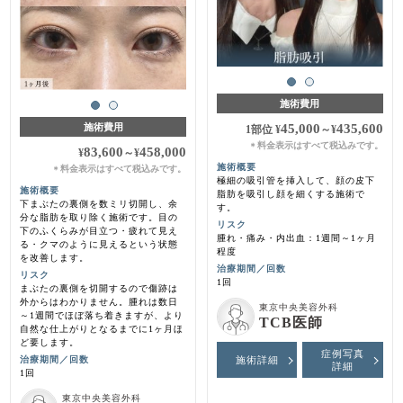
施術費用
45,000
435,600
施術費用
1部位
¥
～
¥
料金表示はすべて税込みです。
＊
83,600
458,000
¥
～
¥
施術概要
料金表示はすべて税込みです。
＊
極細の吸引管を挿入して、顔の皮下
施術概要
脂肪を吸引し顔を細くする施術で
下まぶたの裏側を数ミリ切開し、余
す。
分な脂肪を取り除く施術です。目の
リスク
下のふくらみが目立つ・疲れて見え
腫れ・痛み・内出血：1週間～1ヶ月
る・クマのように見えるという状態
程度
を改善します。
治療期間／回数
リスク
1回
まぶたの裏側を切開するので傷跡は
外からはわかりません。腫れは数日
東京中央美容外科
～1週間でほぼ落ち着きますが、より
TCB医師
自然な仕上がりとなるまでに1ヶ月ほ
ど要します。
症例写真
治療期間／回数
施術詳細
詳細
1回
東京中央美容外科