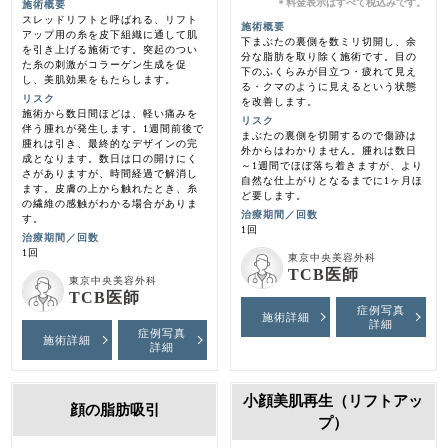
料金表示はすべて税込みです。
＊
施術概要
スレッドリフトと呼ばれる、リフト
施術概要
アップ用の糸を皮下組織に通して肌
下まぶたの裏側を数ミリ切開し、余
を引き上げる施術です。突起のつい
分な脂肪を取り除く施術です。目の
た糸の刺激がコラーゲン生成を促
下のふくらみが目立つ・疲れて見え
し、美肌効果をもたらします。
る・クマのように見えるという状態
リスク
を改善します。
施術から数日間ほどは、軽い痛みを
リスク
伴う腫れが発生します。1週間前後で
まぶたの裏側を切開するので傷跡は
腫れは引き、最終的なデザインの完
外からはわかりません。腫れは数日
成となります。数日は口の開けにく
～1週間でほぼ落ち着きますが、より
さがありますが、時間経過で解消し
自然な仕上がりとなるまでに1ヶ月ほ
ます。皮膚の上から触れたとき、糸
ど要します。
の繊維の感触がわかる場合がありま
治療期間／回数
す。
1回
治療期間／回数
1回
東京中央美容外科
TCB医師
東京中央美容外科
TCB医師
症例写真
施術詳細
詳細
症例写真
施術詳細
詳細
小顔美肌再生（リフトアッ
顔の脂肪吸引
プ）