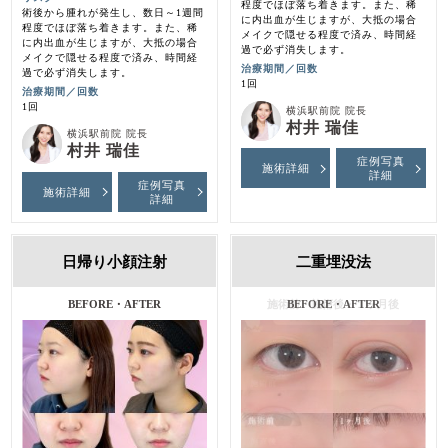
程度でほぼ落ち着きます。また、稀
術後から腫れが発生し、数日～1週間
に内出血が生じますが、大抵の場合
程度でほぼ落ち着きます。また、稀
メイクで隠せる程度で済み、時間経
に内出血が生じますが、大抵の場合
過で必ず消失します。
メイクで隠せる程度で済み、時間経
治療期間／回数
過で必ず消失します。
1回
治療期間／回数
1回
横浜駅前院 院長
村井 瑞佳
横浜駅前院 院長
村井 瑞佳
症例写真
施術詳細
詳細
症例写真
施術詳細
詳細
日帰り小顔注射
二重埋没法
BEFORE・AFTER
施術前・施術後・１ヶ月後