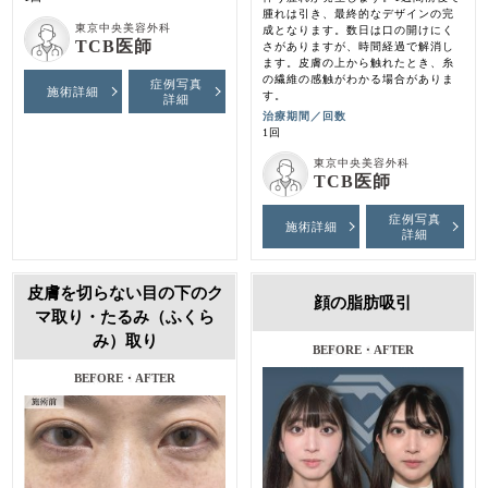
腫れは引き、最終的なデザインの完
東京中央美容外科
成となります。数日は口の開けにく
TCB医師
さがありますが、時間経過で解消し
ます。皮膚の上から触れたとき、糸
の繊維の感触がわかる場合がありま
症例写真
施術詳細
す。
詳細
治療期間／回数
1回
東京中央美容外科
TCB医師
症例写真
施術詳細
詳細
皮膚を切らない目の下のク
顔の脂肪吸引
マ取り・たるみ（ふくら
み）取り
施術前・１ヶ月後
施術前・1ヶ月後