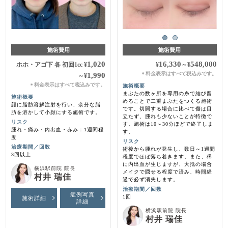
施術費用
施術費用
1,020
16,330
548,000
ホホ・アゴ下 各 初回1cc
¥
¥
～
¥
料金表示はすべて税込みです。
1,990
＊
～
¥
料金表示はすべて税込みです。
＊
施術概要
まぶたの数ヶ所を専用の糸で結び留
施術概要
めることで二重まぶたをつくる施術
顔に脂肪溶解注射を行い、余分な脂
です。切開する場合に比べて傷は目
肪を溶かして小顔にする施術です。
立たず、腫れも少ないことが特徴で
リスク
す。施術は10～30分ほどで終了しま
腫れ・痛み・内出血・赤み：1週間程
す。
度
リスク
治療期間／回数
術後から腫れが発生し、数日～1週間
3回以上
程度でほぼ落ち着きます。また、稀
に内出血が生じますが、大抵の場合
横浜駅前院 院長
メイクで隠せる程度で済み、時間経
村井 瑞佳
過で必ず消失します。
治療期間／回数
症例写真
1回
施術詳細
詳細
横浜駅前院 院長
村井 瑞佳