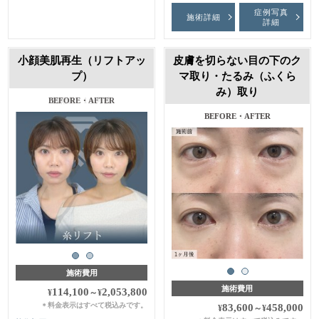
症例写真
施術詳細
詳細
小顔美肌再生（リフトアッ
皮膚を切らない目の下のク
プ）
マ取り・たるみ（ふくら
み）取り
施術前・1ヶ月後
施術前・1ヶ月後
施術費用
施術費用
114,100
2,053,800
¥
～
¥
料金表示はすべて税込みです。
＊
83,600
458,000
¥
～
¥