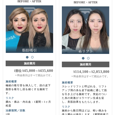
施術前・3ヵ月後
施術前・1ヶ月後
施術費用
施術費用
45,000
435,600
1部位
¥
～
¥
114,100
2,053,800
¥
～
¥
料金表示はすべて税込みです。
＊
料金表示はすべて税込みです。
＊
施術概要
施術概要
極細の吸引管を挿入して、顔の皮下
スレッドリフトと呼ばれる、リフト
脂肪を吸引し顔を細くする施術で
アップ用の糸を皮下組織に通して肌
す。
を引き上げる施術です。突起のつい
リスク
た糸の刺激がコラーゲン生成を促
腫れ・痛み・内出血：1週間～1ヶ月
し、美肌効果をもたらします。
程度
リスク
治療期間／回数
施術から数日間ほどは、軽い痛みを
1回
伴う腫れが発生します。1週間前後で