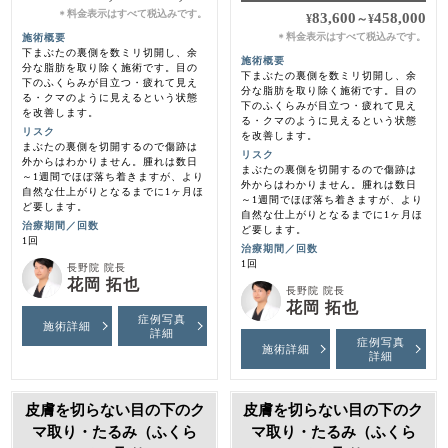
料金表示はすべて税込みです。
＊
83,600
458,000
¥
～
¥
料金表示はすべて税込みです。
施術概要
＊
下まぶたの裏側を数ミリ切開し、余
施術概要
分な脂肪を取り除く施術です。目の
下まぶたの裏側を数ミリ切開し、余
下のふくらみが目立つ・疲れて見え
分な脂肪を取り除く施術です。目の
る・クマのように見えるという状態
下のふくらみが目立つ・疲れて見え
を改善します。
る・クマのように見えるという状態
リスク
を改善します。
まぶたの裏側を切開するので傷跡は
リスク
外からはわかりません。腫れは数日
まぶたの裏側を切開するので傷跡は
～1週間でほぼ落ち着きますが、より
外からはわかりません。腫れは数日
自然な仕上がりとなるまでに1ヶ月ほ
～1週間でほぼ落ち着きますが、より
ど要します。
自然な仕上がりとなるまでに1ヶ月ほ
治療期間／回数
ど要します。
1回
治療期間／回数
1回
長野院 院長
花岡 拓也
長野院 院長
花岡 拓也
症例写真
施術詳細
詳細
症例写真
施術詳細
詳細
皮膚を切らない目の下のク
皮膚を切らない目の下のク
マ取り・たるみ（ふくら
マ取り・たるみ（ふくら