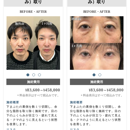
み）取り
み）取り
BEFORE・AFTER
BEFORE・AFTER
施術費用
施術費用
83,600
458,000
83,600
458,000
¥
～
¥
¥
～
¥
料金表示はすべて税込みです。
料金表示はすべて税込みです。
＊
＊
施術概要
施術概要
下まぶたの裏側を数ミリ切開し、余
下まぶたの裏側を数ミリ切開し、余
分な脂肪を取り除く施術です。目の
分な脂肪を取り除く施術です。目の
下のふくらみが目立つ・疲れて見え
下のふくらみが目立つ・疲れて見え
る・クマのように見えるという状態
る・クマのように見えるという状態
を改善します。
を改善します。
リスク
リスク