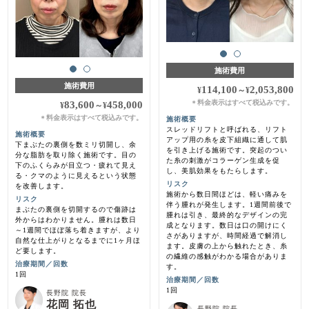
施術費用
施術費用
114,100
2,053,800
¥
～
¥
料金表示はすべて税込みです。
83,600
458,000
＊
¥
～
¥
料金表示はすべて税込みです。
＊
施術概要
スレッドリフトと呼ばれる、リフト
施術概要
アップ用の糸を皮下組織に通して肌
下まぶたの裏側を数ミリ切開し、余
を引き上げる施術です。突起のつい
分な脂肪を取り除く施術です。目の
た糸の刺激がコラーゲン生成を促
下のふくらみが目立つ・疲れて見え
し、美肌効果をもたらします。
る・クマのように見えるという状態
リスク
を改善します。
施術から数日間ほどは、軽い痛みを
リスク
伴う腫れが発生します。1週間前後で
まぶたの裏側を切開するので傷跡は
腫れは引き、最終的なデザインの完
外からはわかりません。腫れは数日
成となります。数日は口の開けにく
～1週間でほぼ落ち着きますが、より
さがありますが、時間経過で解消し
自然な仕上がりとなるまでに1ヶ月ほ
ます。皮膚の上から触れたとき、糸
ど要します。
の繊維の感触がわかる場合がありま
治療期間／回数
す。
1回
治療期間／回数
1回
長野院 院長
花岡 拓也
長野院 院長