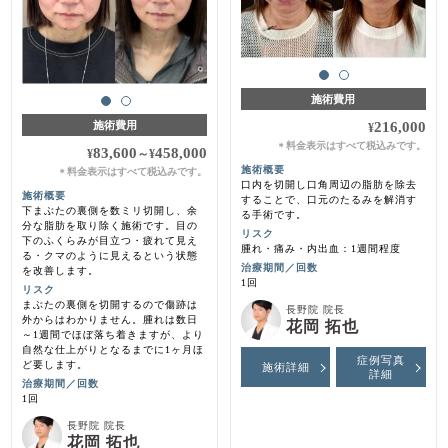
施術費用
216,000
施術費用
¥
料金表示はすべて税込みです。
＊
83,600
458,000
¥
～
¥
施術概要
料金表示はすべて税込みです。
＊
口内を切開し口角周辺の脂肪を除去
施術概要
することで、口元のたるみを解消す
下まぶたの裏側を数ミリ切開し、余
る手術です。
分な脂肪を取り除く施術です。目の
リスク
下のふくらみが目立つ・疲れて見え
腫れ・痛み・内出血：1週間程度
る・クマのように見えるという状態
治療期間／回数
を改善します。
1回
リスク
まぶたの裏側を切開するので傷跡は
長野院 院長
外からはわかりません。腫れは数日
花岡 拓也
～1週間でほぼ落ち着きますが、より
自然な仕上がりとなるまでに1ヶ月ほ
症例写真
ど要します。
施術詳細
詳細
治療期間／回数
1回
長野院 院長
花岡 拓也