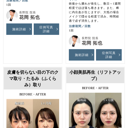
治療期間／回数
術後から腫れが発生し、数日～1週間
1回
程度でほぼ落ち着きます。また、稀
に内出血が生じますが、大抵の場合
長野院 院長
花岡 拓也
メイクで隠せる程度で済み、時間経
過で必ず消失します。
治療期間／回数
症例写真
施術詳細
1回
詳細
長野院 院長
花岡 拓也
症例写真
施術詳細
詳細
皮膚を切らない目の下のク
小顔美肌再生（リフトアッ
マ取り・たるみ（ふくら
プ）
み）取り
BEFORE・AFTER
BEFORE・AFTER