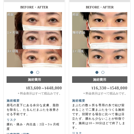
BEFORE・AFTER
BEFORE・AFTER
施術費用
施術費用
83,600
448,000
16,330
548,000
¥
～
¥
¥
～
¥
料金表示はすべて税込みです。
料金表示はすべて税込みです。
＊
＊
施術概要
施術概要
眉毛の直下にある余分な皮膚、脂肪
まぶたの数ヶ所を専用の糸で結び留
を除去し、たるんだまぶたを改善さ
めることで二重まぶたをつくる施術
せる手術です。
です。切開する場合に比べて傷は目
立たず、腫れも少ないことが特徴で
リスク
す。施術は10～30分ほどで終了しま
腫れ・痛み・内出血：2日～3ヶ月程
す。
度
リスク