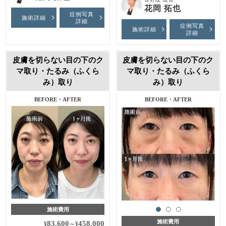
花岡 拓也
症例写真
施術詳細
詳細
症例写真
施術詳細
詳細
皮膚を切らない目の下のク
皮膚を切らない目の下のク
マ取り・たるみ（ふくら
マ取り・たるみ（ふくら
み）取り
み）取り
BEFORE・AFTER
BEFORE・AFTER
施術費用
施術費用
83,600
458,000
¥
～
¥