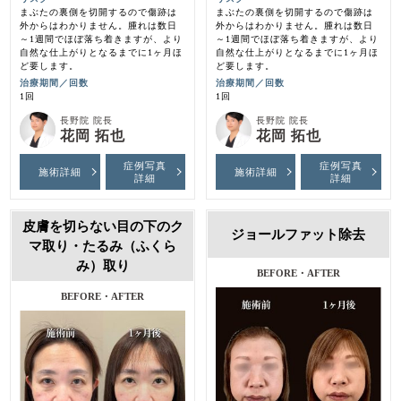
まぶたの裏側を切開するので傷跡は
まぶたの裏側を切開するので傷跡は
外からはわかりません。腫れは数日
外からはわかりません。腫れは数日
～1週間でほぼ落ち着きますが、より
～1週間でほぼ落ち着きますが、より
自然な仕上がりとなるまでに1ヶ月ほ
自然な仕上がりとなるまでに1ヶ月ほ
ど要します。
ど要します。
治療期間／回数
治療期間／回数
1回
1回
長野院 院長
長野院 院長
花岡 拓也
花岡 拓也
症例写真
症例写真
施術詳細
施術詳細
詳細
詳細
皮膚を切らない目の下のク
ジョールファット除去
マ取り・たるみ（ふくら
み）取り
BEFORE・AFTER
BEFORE・AFTER