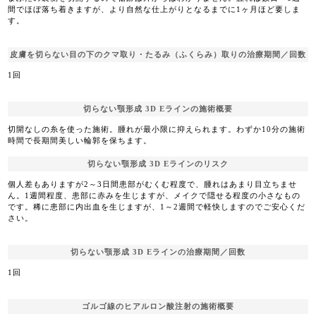
間でほぼ落ち着きますが、より自然な仕上がりとなるまでに1ヶ月ほど要しま
す。
皮膚を切らない目の下のクマ取り・たるみ（ふくらみ）取りの治療期間／回数
1回
切らない顎形成 3D Eラインの施術概要
切開なしの糸を使った施術。腫れが最小限に抑えられます。わずか10分の施術
時間で長期間美しい輪郭を保ちます。
切らない顎形成 3D Eラインのリスク
個人差もありますが2～3日間患部がむくむ程度で、腫れはあまり目立ちませ
ん。1週間程度、患部に赤みを生じますが、メイクで隠せる程度の小さなもの
です。稀に患部に内出血を生じますが、1～2週間で軽快しますのでご安心くだ
さい。
切らない顎形成 3D Eラインの治療期間／回数
1回
ゴルゴ線のヒアルロン酸注射の施術概要