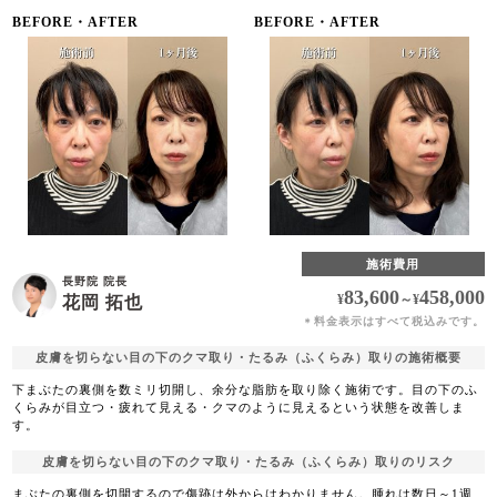
BEFORE・AFTER
BEFORE・AFTER
施術費用
長野院 院長
83,600
458,000
¥
～
¥
花岡 拓也
料金表示はすべて税込みです。
＊
皮膚を切らない目の下のクマ取り・たるみ（ふくらみ）取りの施術概要
下まぶたの裏側を数ミリ切開し、余分な脂肪を取り除く施術です。目の下のふ
くらみが目立つ・疲れて見える・クマのように見えるという状態を改善しま
す。
皮膚を切らない目の下のクマ取り・たるみ（ふくらみ）取りのリスク
まぶたの裏側を切開するので傷跡は外からはわかりません。腫れは数日～1週