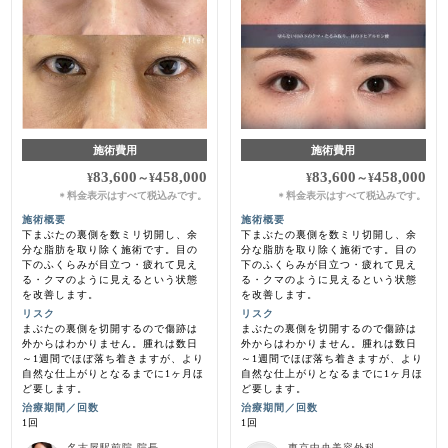
施術費用
施術費用
83,600
458,000
83,600
458,000
¥
～
¥
¥
～
¥
料金表示はすべて税込みです。
料金表示はすべて税込みです。
＊
＊
施術概要
施術概要
下まぶたの裏側を数ミリ切開し、余
下まぶたの裏側を数ミリ切開し、余
分な脂肪を取り除く施術です。目の
分な脂肪を取り除く施術です。目の
下のふくらみが目立つ・疲れて見え
下のふくらみが目立つ・疲れて見え
る・クマのように見えるという状態
る・クマのように見えるという状態
を改善します。
を改善します。
リスク
リスク
まぶたの裏側を切開するので傷跡は
まぶたの裏側を切開するので傷跡は
外からはわかりません。腫れは数日
外からはわかりません。腫れは数日
～1週間でほぼ落ち着きますが、より
～1週間でほぼ落ち着きますが、より
自然な仕上がりとなるまでに1ヶ月ほ
自然な仕上がりとなるまでに1ヶ月ほ
ど要します。
ど要します。
治療期間／回数
治療期間／回数
1回
1回
名古屋駅前院 院長
東京中央美容外科