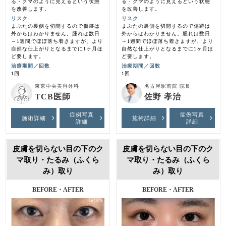
る・クマのように見えるという状態
る・クマのように見えるという状態
を改善します。
を改善します。
リスク
リスク
まぶたの裏側を切開するので傷跡は
まぶたの裏側を切開するので傷跡は
外からはわかりません。腫れは数日
外からはわかりません。腫れは数日
～1週間でほぼ落ち着きますが、より
～1週間でほぼ落ち着きますが、より
自然な仕上がりとなるまでに1ヶ月ほ
自然な仕上がりとなるまでに1ヶ月ほ
ど要します。
ど要します。
治療期間／回数
治療期間／回数
1回
1回
東京中央美容外科
名古屋駅前院 院長
TCB医師
佐野 孝治
症例写真
症例写真
施術詳細
施術詳細
詳細
詳細
皮膚を切らない目の下のク
皮膚を切らない目の下のク
マ取り・たるみ（ふくら
マ取り・たるみ（ふくら
み）取り
み）取り
BEFORE・AFTER
BEFORE・AFTER