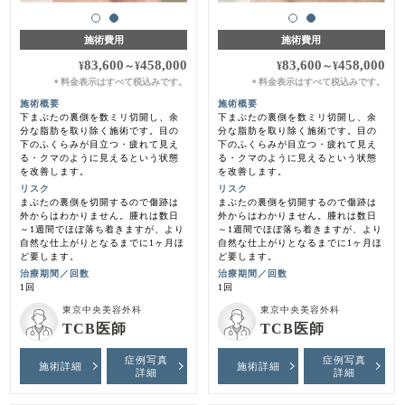
施術費用
施術費用
83,600
458,000
83,600
458,000
¥
～
¥
¥
～
¥
料金表示はすべて税込みです。
料金表示はすべて税込みです。
＊
＊
施術概要
施術概要
下まぶたの裏側を数ミリ切開し、余
下まぶたの裏側を数ミリ切開し、余
分な脂肪を取り除く施術です。目の
分な脂肪を取り除く施術です。目の
下のふくらみが目立つ・疲れて見え
下のふくらみが目立つ・疲れて見え
る・クマのように見えるという状態
る・クマのように見えるという状態
を改善します。
を改善します。
リスク
リスク
まぶたの裏側を切開するので傷跡は
まぶたの裏側を切開するので傷跡は
外からはわかりません。腫れは数日
外からはわかりません。腫れは数日
～1週間でほぼ落ち着きますが、より
～1週間でほぼ落ち着きますが、より
自然な仕上がりとなるまでに1ヶ月ほ
自然な仕上がりとなるまでに1ヶ月ほ
ど要します。
ど要します。
治療期間／回数
治療期間／回数
1回
1回
東京中央美容外科
東京中央美容外科
TCB医師
TCB医師
症例写真
症例写真
施術詳細
施術詳細
詳細
詳細