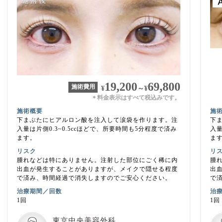
19,200
69,800
施術費用
¥
～
¥
料金表示はすべて税込みです。
＊
施術概要
施
下まぶたにヒアルロン酸を注入して涙袋を作ります。注
下
入量は片側0.3~0.5ccほどで、所要時間も5分程度で済み
入量
ます。
ま
リスク
リ
腫れなどは特にありません。注射した部位にごく稀に内
腫
出血が発生することがありますが、メイクで隠せる程度
出
で済み、時間経過で消失しますのでご安心ください。
で
治療期間／回数
治
1回
1回
東京中央美容外科