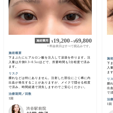
19,200
69,800
施術費用
¥
～
¥
料金表示はすべて税込みです。
＊
施術概要
下まぶたにヒアルロン酸を注入して涙袋を作ります。注
施
入量は片側0.3~0.5ccほどで、所要時間も5分程度で済み
下
ます。
入量
ま
リスク
腫れなどは特にありません。注射した部位にごく稀に内
リ
出血が発生することがありますが、メイクで隠せる程度
腫
で済み、時間経過で消失しますのでご安心ください。
出
で
治療期間／回数
1回
治
1回
渋谷駅前院