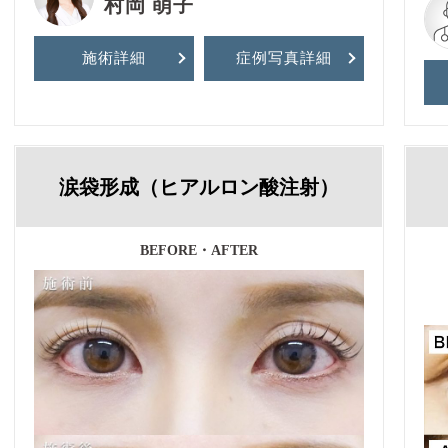
村岡 萌子
施術詳細
症例写真
詳細
涙袋形成（ヒアルロン酸注射）
BEFORE・AFTER