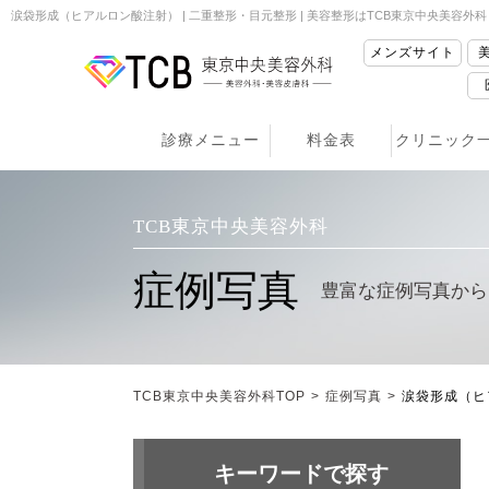
涙袋形成（ヒアルロン酸注射） | 二重整形・目元整形 | 美容整形はTCB東京中央美容外科
メンズサイト
診療メニュー
料金表
クリニック
TCB東京中央美容外科
症例写真
豊富な症例写真から
TCB東京中央美容外科TOP
>
症例写真
>
涙袋形成（ヒ
キーワードで探す