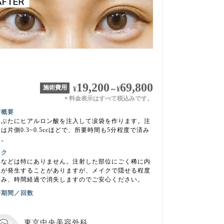
19,200
69,800
施術費用
¥
～
¥
料金表示はすべて税込みです。
＊
術概要
まぶたにヒアルロン酸を注入して涙袋を作ります。注
は片側0.3~0.5ccほどで、所要時間も5分程度で済み
す。
スク
れなどは特にありません。注射した部位にごく稀に内
血が発生することがありますが、メイクで隠せる程度
済み、時間経過で消失しますのでご安心ください。
療期間／回数
東京中央美容外科