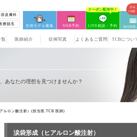
只今
クーポン配布中！
LIN
美容皮膚科
医療脱毛
症例モデル募集
WEB予約
LINE相談・予約
受付時間／
一覧
医師紹介
症例写真
よくあるご質問
TCBについ
、
あなたの理想を見つけませんか？
アルロン酸注射）
(担当医:TCB 医師)
涙袋形成（ヒアルロン酸注射）