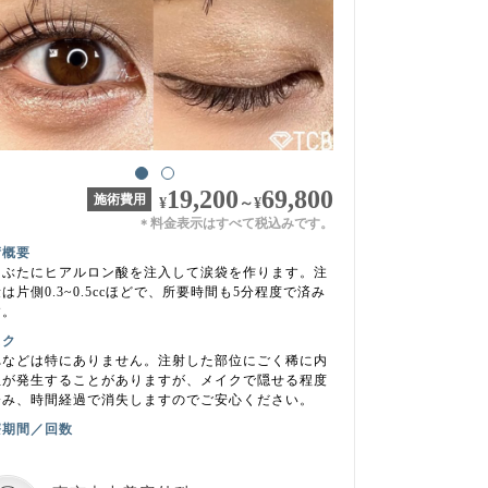
19,200
69,800
施術費用
¥
～
¥
料金表示はすべて税込みです。
＊
術概要
まぶたにヒアルロン酸を注入して涙袋を作ります。注
は片側0.3~0.5ccほどで、所要時間も5分程度で済み
す。
スク
れなどは特にありません。注射した部位にごく稀に内
血が発生することがありますが、メイクで隠せる程度
済み、時間経過で消失しますのでご安心ください。
療期間／回数