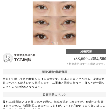
施術費用
東京中央美容外科
83,600
354,500
¥
～
¥
TCB医師
料金表示はすべて税込みです。
＊
目頭切開の施術概要
目頭を切開して目の横幅を広げる施術です。日本人に多いとされる、皮膚が目
頭にかぶさる蒙古ひだを解消します。二重術と同時に行うと、目もとが一回り
大きくなった印象となります。
目頭切開のリスク
最初の3日間ほどは患部に痛みや腫れ、熱感が認められますが、健康への影響
はありません。切開部位に赤みが生じますが、2～3ヶ月かけて白く細い線にな