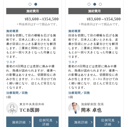
施術費用
施術費用
83,600
354,500
83,600
354,500
¥
～
¥
¥
～
¥
料金表示はすべて税込みです。
料金表示はすべて税込みです。
＊
＊
施術概要
施術概要
目頭を切開して目の横幅を広げる施
目頭を切開して目の横幅を広げる施
術です。日本人に多いとされる、皮
術です。日本人に多いとされる、皮
膚が目頭にかぶさる蒙古ひだを解消
膚が目頭にかぶさる蒙古ひだを解消
します。二重術と同時に行うと、目
します。二重術と同時に行うと、目
もとが一回り大きくなった印象とな
もとが一回り大きくなった印象とな
ります。
ります。
リスク
リスク
最初の3日間ほどは患部に痛みや腫
最初の3日間ほどは患部に痛みや腫
れ、熱感が認められますが、健康へ
れ、熱感が認められますが、健康へ
の影響はありません。切開部位に赤
の影響はありません。切開部位に赤
みが生じますが、2～3ヶ月かけて白
みが生じますが、2～3ヶ月かけて白
く細い線になり、ほとんど目立たな
く細い線になり、ほとんど目立たな
くなります。
くなります。
治療期間／回数
治療期間／回数
1回
1回
東京中央美容外科
池袋駅前院 院長
TCB医師
岡本 卓也
症例写真
症例写真
施術詳細
施術詳細
詳細
詳細