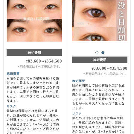
施術費用
施術費用
83,600
354,500
¥
～
¥
料金表示はすべて税込みです。
＊
83,600
354,500
¥
～
¥
料金表示はすべて税込みです。
施術概要
＊
目頭を切開して目の横幅を広げる施
施術概要
術です。日本人に多いとされる、皮
目頭を切開して目の横幅を広げる施
膚が目頭にかぶさる蒙古ひだを解消
術です。日本人に多いとされる、皮
します。二重術と同時に行うと、目
膚が目頭にかぶさる蒙古ひだを解消
もとが一回り大きくなった印象とな
します。二重術と同時に行うと、目
ります。
もとが一回り大きくなった印象とな
リスク
ります。
最初の3日間ほどは患部に痛みや腫
リスク
れ、熱感が認められますが、健康へ
最初の3日間ほどは患部に痛みや腫
の影響はありません。切開部位に赤
れ、熱感が認められますが、健康へ
みが生じますが、2～3ヶ月かけて白
の影響はありません。切開部位に赤
く細い線になり、ほとんど目立たな
みが生じますが、2～3ヶ月かけて白
くなります。