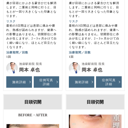
膚が目頭にかぶさる蒙古ひだを解消
膚が目頭にかぶさる蒙古ひだを解消
します。二重術と同時に行うと、目
します。二重術と同時に行うと、目
もとが一回り大きくなった印象とな
もとが一回り大きくなった印象とな
ります。
ります。
リスク
リスク
最初の3日間ほどは患部に痛みや腫
最初の3日間ほどは患部に痛みや腫
れ、熱感が認められますが、健康へ
れ、熱感が認められますが、健康へ
の影響はありません。切開部位に赤
の影響はありません。切開部位に赤
みが生じますが、2～3ヶ月かけて白
みが生じますが、2～3ヶ月かけて白
く細い線になり、ほとんど目立たな
く細い線になり、ほとんど目立たな
くなります。
くなります。
治療期間／回数
治療期間／回数
1回
1回
池袋駅前院 院長
池袋駅前院 院長
岡本 卓也
岡本 卓也
症例写真
症例写真
施術詳細
施術詳細
詳細
詳細
目頭切開
目頭切開
BEFORE・AFTER