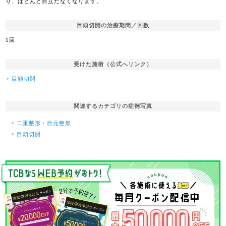
り、ほとんど目立たなくなります。
目頭切開の治療期間／回数
1回
受けた施術（公式へリンク）
目頭切開
関連するカテゴリの症例写真
二重整形・目元整形
目頭切開