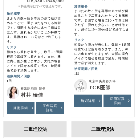
16,330
548,000
¥
～
¥
料金表示はすべて税込みです。
施術概要
＊
まぶたの数ヶ所を専用の糸で結び留
施術概要
めることで二重まぶたをつくる施術
まぶたの数ヶ所を専用の糸で結び留
です。切開する場合に比べて傷は目
めることで二重まぶたをつくる施術
立たず、腫れも少ないことが特徴で
です。切開する場合に比べて傷は目
す。施術は10～30分ほどで終了しま
立たず、腫れも少ないことが特徴で
す。
す。施術は10～30分ほどで終了しま
リスク
す。
術後から腫れが発生し、数日～1週間
リスク
程度でほぼ落ち着きます。また、稀
術後から腫れが発生し、数日～1週間
に内出血が生じますが、大抵の場合
程度でほぼ落ち着きます。また、稀
メイクで隠せる程度で済み、時間経
に内出血が生じますが、大抵の場合
過で必ず消失します。
メイクで隠せる程度で済み、時間経
治療期間／回数
過で必ず消失します。
1回
治療期間／回数
1回
東京中央美容外科
TCB医師
横浜駅前院 院長
村井 瑞佳
症例写真
施術詳細
詳細
症例写真
施術詳細
詳細
二重埋没法
二重埋没法