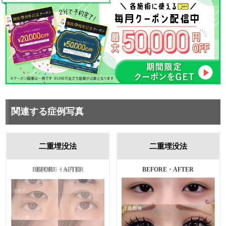
関連する症例写真
二重埋没法
二重埋没法
施術前・1ヵ月後
BEFORE・AFTER