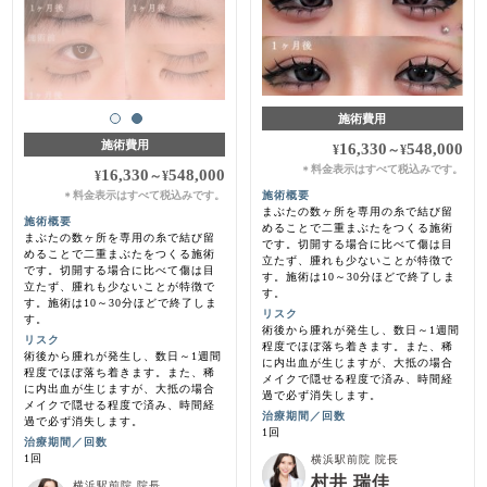
施術費用
施術費用
16,330
548,000
¥
～
¥
料金表示はすべて税込みです。
＊
16,330
548,000
¥
～
¥
料金表示はすべて税込みです。
施術概要
＊
まぶたの数ヶ所を専用の糸で結び留
施術概要
めることで二重まぶたをつくる施術
まぶたの数ヶ所を専用の糸で結び留
です。切開する場合に比べて傷は目
めることで二重まぶたをつくる施術
立たず、腫れも少ないことが特徴で
です。切開する場合に比べて傷は目
す。施術は10～30分ほどで終了しま
立たず、腫れも少ないことが特徴で
す。
す。施術は10～30分ほどで終了しま
リスク
す。
術後から腫れが発生し、数日～1週間
リスク
程度でほぼ落ち着きます。また、稀
術後から腫れが発生し、数日～1週間
に内出血が生じますが、大抵の場合
程度でほぼ落ち着きます。また、稀
メイクで隠せる程度で済み、時間経
に内出血が生じますが、大抵の場合
過で必ず消失します。
メイクで隠せる程度で済み、時間経
治療期間／回数
過で必ず消失します。
1回
治療期間／回数
1回
横浜駅前院 院長
村井 瑞佳
横浜駅前院 院長