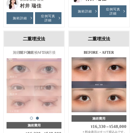
村井 瑞佳
症例写真
施術詳細
詳細
症例写真
施術詳細
詳細
二重埋没法
二重埋没法
施術前・施術後・１ヶ月後
BEFORE・AFTER
施術費用
施術費用
16,330
548,000
¥
～
¥
料金表示はすべて税込みです。
＊