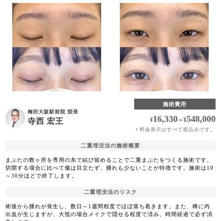
施術費用
梅田大阪駅前院 院長
16,330
548,000
¥
～
¥
寺西 宏王
料金表示はすべて税込みです。
＊
二重埋没法の施術概要
まぶたの数ヶ所を専用の糸で結び留めることで二重まぶたをつくる施術です。
切開する場合に比べて傷は目立たず、腫れも少ないことが特徴です。施術は10
～30分ほどで終了します。
二重埋没法のリスク
術後から腫れが発生し、数日～1週間程度でほぼ落ち着きます。また、稀に内
出血が生じますが、大抵の場合メイクで隠せる程度で済み、時間経過で必ず消