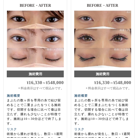
BEFORE・AFTER
BEFORE・AFTER
施術費用
施術費用
16,330
548,000
16,330
548,000
¥
～
¥
¥
～
¥
料金表示はすべて税込みです。
料金表示はすべて税込みです。
＊
＊
施術概要
施術概要
まぶたの数ヶ所を専用の糸で結び留
まぶたの数ヶ所を専用の糸で結び留
めることで二重まぶたをつくる施術
めることで二重まぶたをつくる施術
です。切開する場合に比べて傷は目
です。切開する場合に比べて傷は目
立たず、腫れも少ないことが特徴で
立たず、腫れも少ないことが特徴で
す。施術は10～30分ほどで終了しま
す。施術は10～30分ほどで終了しま
す。
す。
リスク
リスク
術後から腫れが発生し、数日～1週間
術後から腫れが発生し、数日～1週間