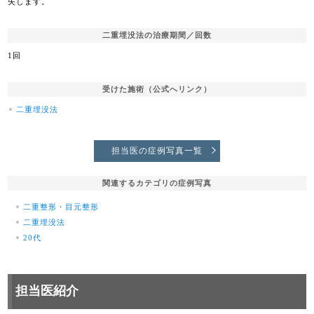
失します。
二重埋没法の治療期間／回数
1回
受けた施術（公式へリンク）
二重埋没法
担当医の症例写真一覧
関連するカテゴリの症例写真
二重整形・目元整形
二重埋没法
20代
担当医紹介