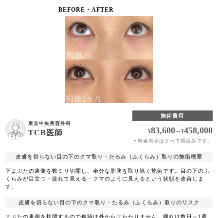
BEFORE・AFTER
施術費用
東京中央美容外科
83,600
458,000
¥
～
¥
TCB医師
料金表示はすべて税込みです。
＊
皮膚を切らない目の下のクマ取り・たるみ（ふくらみ）取りの施術概要
下まぶたの裏側を数ミリ切開し、余分な脂肪を取り除く施術です。目の下のふ
くらみが目立つ・疲れて見える・クマのように見えるという状態を改善しま
す。
皮膚を切らない目の下のクマ取り・たるみ（ふくらみ）取りのリスク
まぶたの裏側を切開するので傷跡は外からはわかりません。腫れは数日～1週