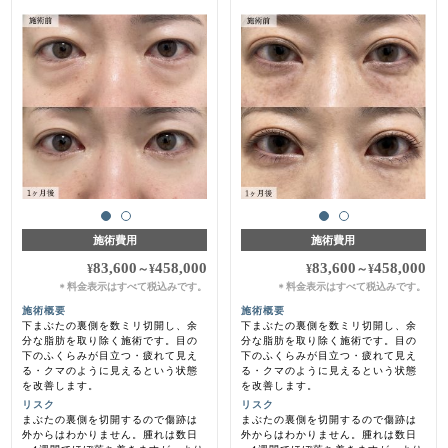
施術費用
施術費用
83,600
458,000
83,600
458,000
¥
～
¥
¥
～
¥
料金表示はすべて税込みです。
料金表示はすべて税込みです。
＊
＊
施術概要
施術概要
下まぶたの裏側を数ミリ切開し、余
下まぶたの裏側を数ミリ切開し、余
分な脂肪を取り除く施術です。目の
分な脂肪を取り除く施術です。目の
下のふくらみが目立つ・疲れて見え
下のふくらみが目立つ・疲れて見え
る・クマのように見えるという状態
る・クマのように見えるという状態
を改善します。
を改善します。
リスク
リスク
まぶたの裏側を切開するので傷跡は
まぶたの裏側を切開するので傷跡は
外からはわかりません。腫れは数日
外からはわかりません。腫れは数日