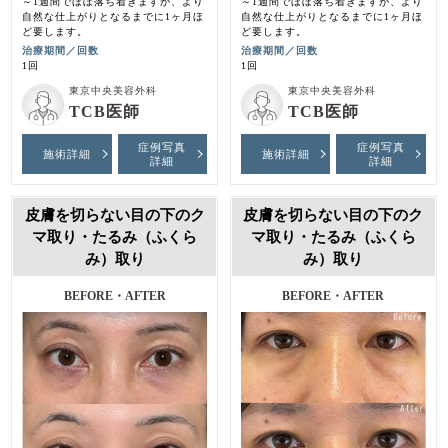
～1週間でほぼ落ち着きますが、より
～1週間でほぼ落ち着きますが、より
自然な仕上がりとなるまでに1ヶ月ほ
自然な仕上がりとなるまでに1ヶ月ほ
ど要します。
ど要します。
治療期間／回数
治療期間／回数
1回
1回
東京中央美容外科
東京中央美容外科
TCB医師
TCB医師
症例写真
症例写真
施術詳細
施術詳細
詳細
詳細
皮膚を切らない目の下のク
皮膚を切らない目の下のク
マ取り・たるみ（ふくら
マ取り・たるみ（ふくら
み）取り
み）取り
BEFORE・AFTER
BEFORE・AFTER