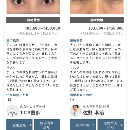
施術費用
施術費用
83,600
458,000
83,600
458,000
¥
～
¥
¥
～
¥
料金表示はすべて税込みです。
料金表示はすべて税込みです。
＊
＊
施術概要
施術概要
下まぶたの裏側を数ミリ切開し、余
下まぶたの裏側を数ミリ切開し、余
分な脂肪を取り除く施術です。目の
分な脂肪を取り除く施術です。目の
下のふくらみが目立つ・疲れて見え
下のふくらみが目立つ・疲れて見え
る・クマのように見えるという状態
る・クマのように見えるという状態
を改善します。
を改善します。
リスク
リスク
まぶたの裏側を切開するので傷跡は
まぶたの裏側を切開するので傷跡は
外からはわかりません。腫れは数日
外からはわかりません。腫れは数日
～1週間でほぼ落ち着きますが、より
～1週間でほぼ落ち着きますが、より
自然な仕上がりとなるまでに1ヶ月ほ
自然な仕上がりとなるまでに1ヶ月ほ
ど要します。
ど要します。
治療期間／回数
治療期間／回数
1回
1回
東京中央美容外科
名古屋駅前院 院長
TCB医師
佐野 孝治
症例写真
症例写真
施術詳細
施術詳細
詳細
詳細