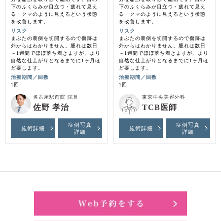
下のふくらみが目立つ・疲れて見え
下のふくらみが目立つ・疲れて見え
る・クマのように見えるという状態
る・クマのように見えるという状態
を改善します。
を改善します。
リスク
リスク
まぶたの裏側を切開するので傷跡は
まぶたの裏側を切開するので傷跡は
外からはわかりません。腫れは数日
外からはわかりません。腫れは数日
～1週間でほぼ落ち着きますが、より
～1週間でほぼ落ち着きますが、より
自然な仕上がりとなるまでに1ヶ月ほ
自然な仕上がりとなるまでに1ヶ月ほ
ど要します。
ど要します。
治療期間／回数
治療期間／回数
1回
1回
名古屋駅前院 院長
東京中央美容外科
佐野 孝治
TCB医師
症例写真
症例写真
施術詳細
施術詳細
詳細
詳細