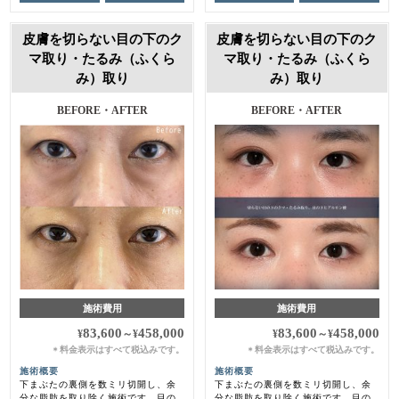
皮膚を切らない目の下のク
皮膚を切らない目の下のク
マ取り・たるみ（ふくら
マ取り・たるみ（ふくら
み）取り
み）取り
BEFORE・AFTER
BEFORE・AFTER
施術費用
施術費用
83,600
458,000
83,600
458,000
¥
～
¥
¥
～
¥
料金表示はすべて税込みです。
料金表示はすべて税込みです。
＊
＊
施術概要
施術概要
下まぶたの裏側を数ミリ切開し、余
下まぶたの裏側を数ミリ切開し、余
分な脂肪を取り除く施術です。目の
分な脂肪を取り除く施術です。目の