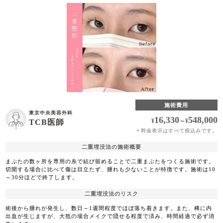
施術費用
東京中央美容外科
16,330
548,000
¥
～
¥
TCB医師
料金表示はすべて税込みです。
＊
二重埋没法の施術概要
まぶたの数ヶ所を専用の糸で結び留めることで二重まぶたをつくる施術です。
切開する場合に比べて傷は目立たず、腫れも少ないことが特徴です。施術は10
～30分ほどで終了します。
二重埋没法のリスク
術後から腫れが発生し、数日～1週間程度でほぼ落ち着きます。また、稀に内
出血が生じますが、大抵の場合メイクで隠せる程度で済み、時間経過で必ず消