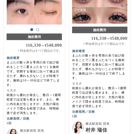
施術費用
施術費用
16,330
548,000
¥
～
¥
料金表示はすべて税込みです。
＊
16,330
548,000
¥
～
¥
料金表示はすべて税込みです。
施術概要
＊
まぶたの数ヶ所を専用の糸で結び留
施術概要
めることで二重まぶたをつくる施術
まぶたの数ヶ所を専用の糸で結び留
です。切開する場合に比べて傷は目
めることで二重まぶたをつくる施術
立たず、腫れも少ないことが特徴で
です。切開する場合に比べて傷は目
す。施術は10～30分ほどで終了しま
立たず、腫れも少ないことが特徴で
す。
す。施術は10～30分ほどで終了しま
リスク
す。
術後から腫れが発生し、数日～1週間
リスク
程度でほぼ落ち着きます。また、稀
術後から腫れが発生し、数日～1週間
に内出血が生じますが、大抵の場合
程度でほぼ落ち着きます。また、稀
メイクで隠せる程度で済み、時間経
に内出血が生じますが、大抵の場合
過で必ず消失します。
メイクで隠せる程度で済み、時間経
治療期間／回数
過で必ず消失します。
1回
治療期間／回数
1回
横浜駅前院 院長
村井 瑞佳
横浜駅前院 院長