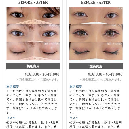
BEFORE・AFTER
BEFORE・AFTER
施術費用
施術費用
16,330
548,000
16,330
548,000
¥
～
¥
¥
～
¥
料金表示はすべて税込みです。
料金表示はすべて税込みです。
＊
＊
施術概要
施術概要
まぶたの数ヶ所を専用の糸で結び留
まぶたの数ヶ所を専用の糸で結び留
めることで二重まぶたをつくる施術
めることで二重まぶたをつくる施術
です。切開する場合に比べて傷は目
です。切開する場合に比べて傷は目
立たず、腫れも少ないことが特徴で
立たず、腫れも少ないことが特徴で
す。施術は10～30分ほどで終了しま
す。施術は10～30分ほどで終了しま
す。
す。
リスク
リスク
術後から腫れが発生し、数日～1週間
術後から腫れが発生し、数日～1週間
程度でほぼ落ち着きます。また、稀
程度でほぼ落ち着きます。また、稀