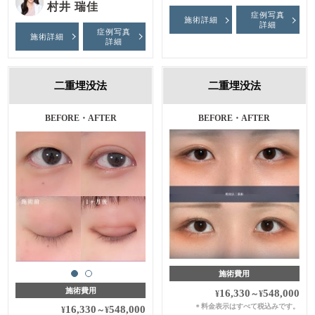
村井 瑞佳
症例写真
施術詳細
詳細
症例写真
施術詳細
詳細
二重埋没法
二重埋没法
施術前・施術後・１ヶ月後
BEFORE・AFTER
BEFORE・AFTER
施術費用
施術費用
16,330
548,000
¥
～
¥
料金表示はすべて税込みです。
＊
16,330
548,000
¥
～
¥