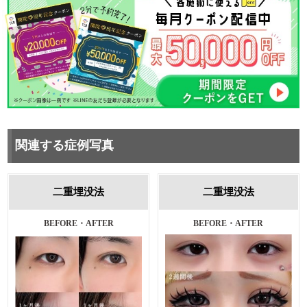
関連する症例写真
二重埋没法
二重埋没法
BEFORE・AFTER
施術前・1ヵ月後
BEFORE・AFTER