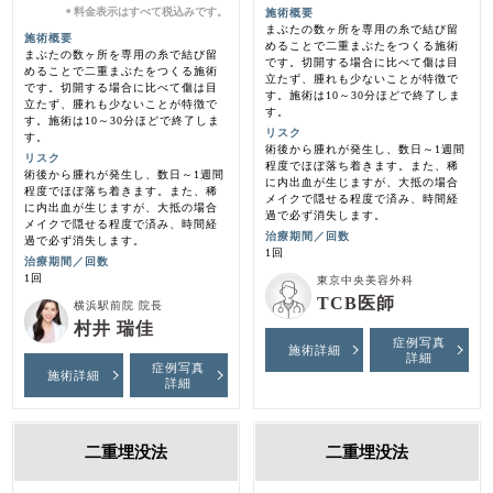
料金表示はすべて税込みです。
施術概要
＊
まぶたの数ヶ所を専用の糸で結び留
施術概要
めることで二重まぶたをつくる施術
まぶたの数ヶ所を専用の糸で結び留
です。切開する場合に比べて傷は目
めることで二重まぶたをつくる施術
立たず、腫れも少ないことが特徴で
です。切開する場合に比べて傷は目
す。施術は10～30分ほどで終了しま
立たず、腫れも少ないことが特徴で
す。
す。施術は10～30分ほどで終了しま
リスク
す。
術後から腫れが発生し、数日～1週間
リスク
程度でほぼ落ち着きます。また、稀
術後から腫れが発生し、数日～1週間
に内出血が生じますが、大抵の場合
程度でほぼ落ち着きます。また、稀
メイクで隠せる程度で済み、時間経
に内出血が生じますが、大抵の場合
過で必ず消失します。
メイクで隠せる程度で済み、時間経
治療期間／回数
過で必ず消失します。
1回
治療期間／回数
1回
東京中央美容外科
TCB医師
横浜駅前院 院長
村井 瑞佳
症例写真
施術詳細
詳細
症例写真
施術詳細
詳細
二重埋没法
二重埋没法