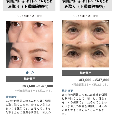
切開法による目の下のたる
切開法による目の下のたる
み取り（下眼瞼除皺術）
み取り（下眼瞼除皺術）
BEFORE・AFTER
施術費用
施術費用
83,600
547,800
¥
～
¥
料金表示はすべて税込みです。
＊
83,600
547,800
¥
～
¥
料金表示はすべて税込みです。
施術概要
＊
まぶたの周囲のゆるんだ皮膚を切開
施術概要
し取り除くことで、若々しい目もと
まぶたの周囲のゆるんだ皮膚を切開
をつくる施術です。たるんでしまっ
し取り除くことで、若々しい目もと
た下まぶたの皮膚を切開し、目元の
をつくる施術です。たるんでしまっ
印象を大きく変えることができま
た下まぶたの皮膚を切開し、目元の
す。