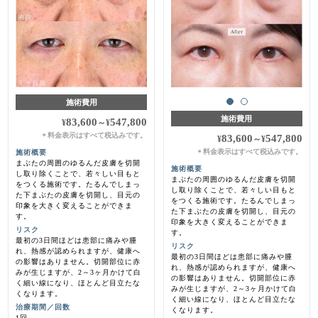
施術費用
施術費用
83,600
547,800
¥
～
¥
料金表示はすべて税込みです。
＊
83,600
547,800
¥
～
¥
料金表示はすべて税込みです。
施術概要
＊
まぶたの周囲のゆるんだ皮膚を切開
施術概要
し取り除くことで、若々しい目もと
まぶたの周囲のゆるんだ皮膚を切開
をつくる施術です。たるんでしまっ
し取り除くことで、若々しい目もと
た下まぶたの皮膚を切開し、目元の
をつくる施術です。たるんでしまっ
印象を大きく変えることができま
た下まぶたの皮膚を切開し、目元の
す。
印象を大きく変えることができま
リスク
す。
最初の3日間ほどは患部に痛みや腫
リスク
れ、熱感が認められますが、健康へ
最初の3日間ほどは患部に痛みや腫
の影響はありません。切開部位に赤
れ、熱感が認められますが、健康へ
みが生じますが、2～3ヶ月かけて白
の影響はありません。切開部位に赤
く細い線になり、ほとんど目立たな
みが生じますが、2～3ヶ月かけて白
くなります。
く細い線になり、ほとんど目立たな
治療期間／回数
くなります。
1回