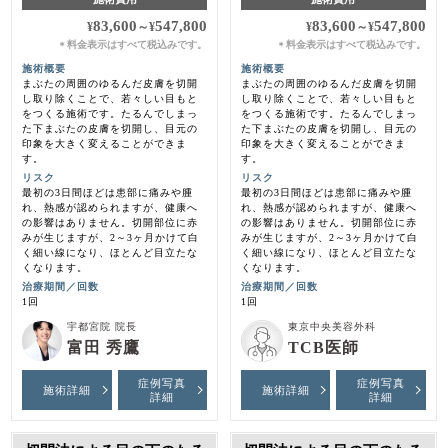
83,600
547,800
83,600
547,800
¥
～
¥
¥
～
¥
料金表示はすべて税込みです。
料金表示はすべて税込みです。
＊
＊
施術概要
施術概要
まぶたの周囲のゆるんだ皮膚を切開
まぶたの周囲のゆるんだ皮膚を切開
し取り除くことで、若々しい目もと
し取り除くことで、若々しい目もと
をつくる施術です。たるんでしまっ
をつくる施術です。たるんでしまっ
た下まぶたの皮膚を切開し、目元の
た下まぶたの皮膚を切開し、目元の
印象を大きく変えることができま
印象を大きく変えることができま
す。
す。
リスク
リスク
最初の3日間ほどは患部に痛みや腫
最初の3日間ほどは患部に痛みや腫
れ、熱感が認められますが、健康へ
れ、熱感が認められますが、健康へ
の影響はありません。切開部位に赤
の影響はありません。切開部位に赤
みが生じますが、2～3ヶ月かけて白
みが生じますが、2～3ヶ月かけて白
く細い線になり、ほとんど目立たな
く細い線になり、ほとんど目立たな
くなります。
くなります。
治療期間／回数
治療期間／回数
1回
1回
宇都宮院 院長
東京中央美容外科
富田 秀鷹
TCB医師
症例写真
症例写真
施術詳細
施術詳細
詳細
詳細