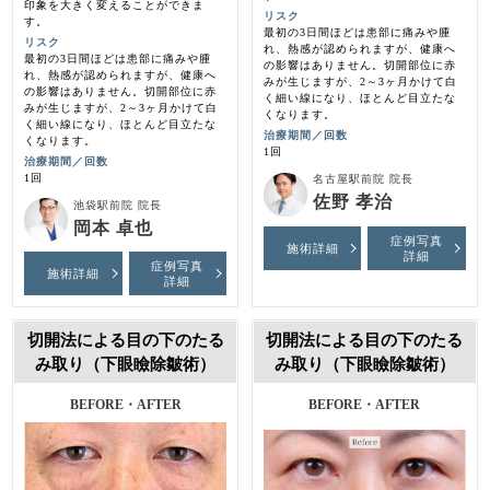
印象を大きく変えることができま
リスク
す。
最初の3日間ほどは患部に痛みや腫
リスク
れ、熱感が認められますが、健康へ
最初の3日間ほどは患部に痛みや腫
の影響はありません。切開部位に赤
れ、熱感が認められますが、健康へ
みが生じますが、2～3ヶ月かけて白
の影響はありません。切開部位に赤
く細い線になり、ほとんど目立たな
みが生じますが、2～3ヶ月かけて白
くなります。
く細い線になり、ほとんど目立たな
治療期間／回数
くなります。
1回
治療期間／回数
1回
名古屋駅前院 院長
佐野 孝治
池袋駅前院 院長
岡本 卓也
症例写真
施術詳細
詳細
症例写真
施術詳細
詳細
切開法による目の下のたる
切開法による目の下のたる
み取り（下眼瞼除皺術）
み取り（下眼瞼除皺術）
BEFORE・AFTER