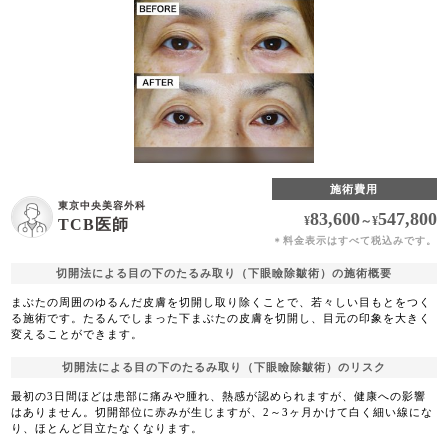
施術費用
東京中央美容外科
83,600
547,800
¥
～
¥
TCB医師
料金表示はすべて税込みです。
＊
切開法による目の下のたるみ取り（下眼瞼除皺術）の施術概要
まぶたの周囲のゆるんだ皮膚を切開し取り除くことで、若々しい目もとをつく
る施術です。たるんでしまった下まぶたの皮膚を切開し、目元の印象を大きく
変えることができます。
切開法による目の下のたるみ取り（下眼瞼除皺術）のリスク
最初の3日間ほどは患部に痛みや腫れ、熱感が認められますが、健康への影響
はありません。切開部位に赤みが生じますが、2～3ヶ月かけて白く細い線にな
り、ほとんど目立たなくなります。