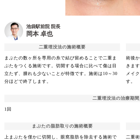
池袋駅前院 院長
岡本 卓也
二重埋没法の施術概要
まぶたの数ヶ所を専用の糸で結び留めることで二重ま
術後か
ぶたをつくる施術です。切開する場合に比べて傷は目
きま
立たず、腫れも少ないことが特徴です。施術は10～30
メイ
分ほどで終了します。
す。
二重埋没法の治療期間
1回
まぶたの脂肪取りの施術概要
上まぶたを僅かに切開し、眼窩脂肪を除去する施術で
二重