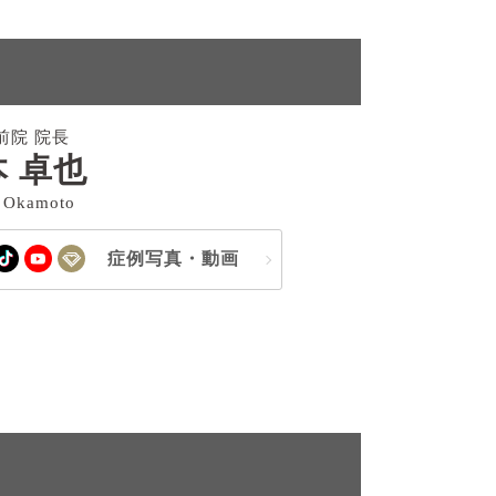
前院 院長
 卓也
 Okamoto
症例写真・動画