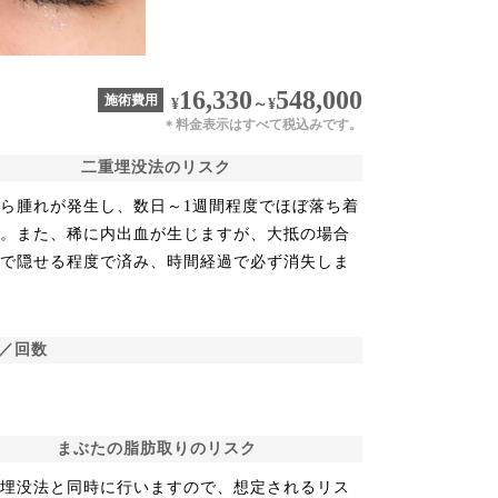
16,330
548,000
施術費用
¥
～
¥
料金表示はすべて税込みです。
＊
二重埋没法のリスク
ら腫れが発生し、数日～1週間程度でほぼ落ち着
す。また、稀に内出血が生じますが、大抵の場合
クで隠せる程度で済み、時間経過で必ず消失しま
／回数
まぶたの脂肪取りのリスク
術埋没法と同時に行いますので、想定されるリス