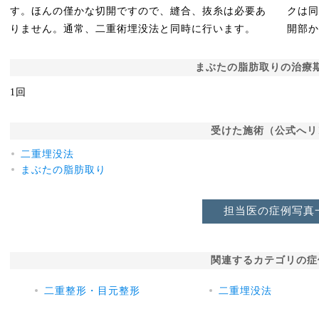
す。ほんの僅かな切開ですので、縫合、抜糸は必要あ
クは
りません。通常、二重術埋没法と同時に行います。
開部
まぶたの脂肪取りの治療
1回
受けた施術（公式へリ
二重埋没法
まぶたの脂肪取り
担当医の症例写真
関連するカテゴリの症
二重整形・目元整形
二重埋没法