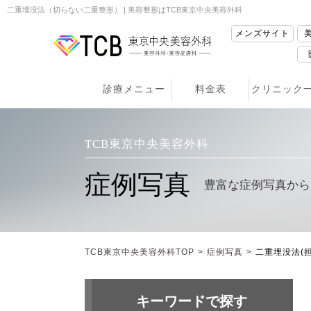
二重埋没法（切らない二重整形） | 美容整形はTCB東京中央美容外科
メンズサイト
診療メニュー
料金表
クリニック
TCB東京中央美容外科
症例写真
豊富な症例写真から
TCB東京中央美容外科TOP
>
症例写真
>
二重埋没法
(
キーワードで探す