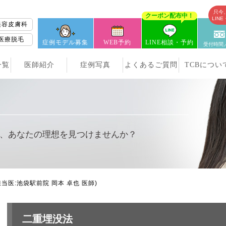
只今
クーポン配布中！
LIN
美容皮膚科
医療脱毛
症例モデル募集
WEB予約
LINE相談・予約
受付時間／
一覧
医師紹介
症例写真
よくあるご質問
TCBについ
、
あなたの理想を見つけませんか？
担当医:池袋駅前院 岡本 卓也 医師)
二重埋没法