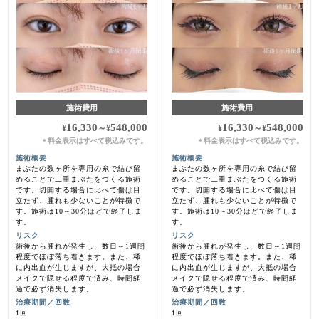
施術費用
施術費用
16,330
548,000
16,330
548,000
¥
～
¥
¥
～
¥
料金表示はすべて税込みです。
料金表示はすべて税込みです。
＊
＊
施術概要
施術概要
まぶたの数ヶ所を専用の糸で結び留
まぶたの数ヶ所を専用の糸で結び留
めることで二重まぶたをつくる施術
めることで二重まぶたをつくる施術
です。切開する場合に比べて傷は目
です。切開する場合に比べて傷は目
立たず、腫れも少ないことが特徴で
立たず、腫れも少ないことが特徴で
す。施術は10～30分ほどで終了しま
す。施術は10～30分ほどで終了しま
す。
す。
リスク
リスク
術後から腫れが発生し、数日～1週間
術後から腫れが発生し、数日～1週間
程度でほぼ落ち着きます。また、稀
程度でほぼ落ち着きます。また、稀
に内出血が生じますが、大抵の場合
に内出血が生じますが、大抵の場合
メイクで隠せる程度で済み、時間経
メイクで隠せる程度で済み、時間経
過で必ず消失します。
過で必ず消失します。
治療期間／回数
治療期間／回数
1回
1回