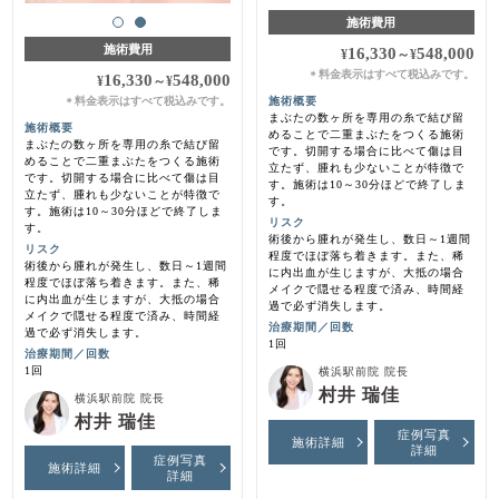
施術費用
施術費用
16,330
548,000
¥
～
¥
料金表示はすべて税込みです。
＊
16,330
548,000
¥
～
¥
料金表示はすべて税込みです。
施術概要
＊
まぶたの数ヶ所を専用の糸で結び留
施術概要
めることで二重まぶたをつくる施術
まぶたの数ヶ所を専用の糸で結び留
です。切開する場合に比べて傷は目
めることで二重まぶたをつくる施術
立たず、腫れも少ないことが特徴で
です。切開する場合に比べて傷は目
す。施術は10～30分ほどで終了しま
立たず、腫れも少ないことが特徴で
す。
す。施術は10～30分ほどで終了しま
リスク
す。
術後から腫れが発生し、数日～1週間
リスク
程度でほぼ落ち着きます。また、稀
術後から腫れが発生し、数日～1週間
に内出血が生じますが、大抵の場合
程度でほぼ落ち着きます。また、稀
メイクで隠せる程度で済み、時間経
に内出血が生じますが、大抵の場合
過で必ず消失します。
メイクで隠せる程度で済み、時間経
治療期間／回数
過で必ず消失します。
1回
治療期間／回数
1回
横浜駅前院 院長
村井 瑞佳
横浜駅前院 院長
村井 瑞佳
症例写真
施術詳細
詳細
症例写真
施術詳細
詳細