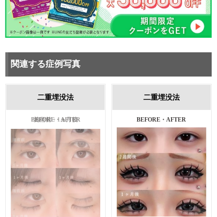
関連する症例写真
二重埋没法
二重埋没法
施術前・1ヵ月後
BEFORE・AFTER