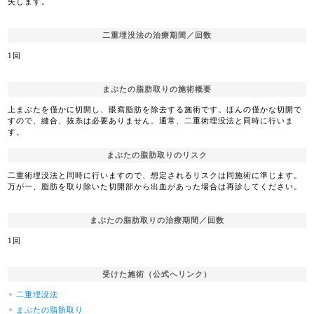
失します。
二重埋没法の治療期間／回数
1回
まぶたの脂肪取りの施術概要
上まぶたを僅かに切開し、眼窩脂肪を除去する施術です。ほんの僅かな切開で
すので、縫合、抜糸は必要ありません。通常、二重術埋没法と同時に行いま
す。
まぶたの脂肪取りのリスク
二重術埋没法と同時に行いますので、想定されるリスクは同施術に準じます。
万が一、脂肪を取り除いた切開部から出血があった場合は再診してください。
まぶたの脂肪取りの治療期間／回数
1回
受けた施術（公式へリンク）
二重埋没法
まぶたの脂肪取り