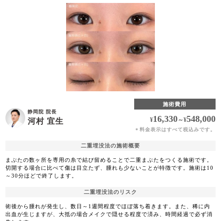
施術費用
静岡院 院長
16,330
548,000
¥
～
¥
河村 宜生
料金表示はすべて税込みです。
＊
二重埋没法の施術概要
まぶたの数ヶ所を専用の糸で結び留めることで二重まぶたをつくる施術です。
切開する場合に比べて傷は目立たず、腫れも少ないことが特徴です。施術は10
～30分ほどで終了します。
二重埋没法のリスク
術後から腫れが発生し、数日～1週間程度でほぼ落ち着きます。また、稀に内
出血が生じますが、大抵の場合メイクで隠せる程度で済み、時間経過で必ず消