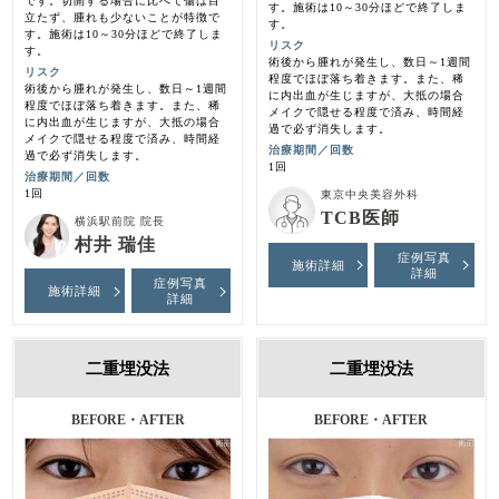
です。切開する場合に比べて傷は目
す。施術は10～30分ほどで終了しま
立たず、腫れも少ないことが特徴で
す。
す。施術は10～30分ほどで終了しま
リスク
す。
術後から腫れが発生し、数日～1週間
リスク
程度でほぼ落ち着きます。また、稀
術後から腫れが発生し、数日～1週間
に内出血が生じますが、大抵の場合
程度でほぼ落ち着きます。また、稀
メイクで隠せる程度で済み、時間経
に内出血が生じますが、大抵の場合
過で必ず消失します。
メイクで隠せる程度で済み、時間経
治療期間／回数
過で必ず消失します。
1回
治療期間／回数
1回
東京中央美容外科
TCB医師
横浜駅前院 院長
村井 瑞佳
症例写真
施術詳細
詳細
症例写真
施術詳細
詳細
二重埋没法
二重埋没法
BEFORE・AFTER
BEFORE・AFTER