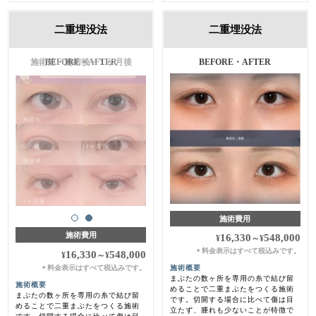
二重埋没法
二重埋没法
施術前・施術後・１ヶ月後
BEFORE・AFTER
施術費用
施術費用
16,330
548,000
¥
～
¥
料金表示はすべて税込みです。
＊
16,330
548,000
¥
～
¥
料金表示はすべて税込みです。
施術概要
＊
まぶたの数ヶ所を専用の糸で結び留
施術概要
めることで二重まぶたをつくる施術
まぶたの数ヶ所を専用の糸で結び留
です。切開する場合に比べて傷は目
めることで二重まぶたをつくる施術
立たず、腫れも少ないことが特徴で