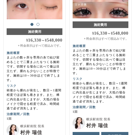
施術費用
施術費用
16,330
548,000
¥
～
¥
料金表示はすべて税込みです。
＊
16,330
548,000
¥
～
¥
料金表示はすべて税込みです。
施術概要
＊
まぶたの数ヶ所を専用の糸で結び留
施術概要
めることで二重まぶたをつくる施術
まぶたの数ヶ所を専用の糸で結び留
です。切開する場合に比べて傷は目
めることで二重まぶたをつくる施術
立たず、腫れも少ないことが特徴で
です。切開する場合に比べて傷は目
す。施術は10～30分ほどで終了しま
立たず、腫れも少ないことが特徴で
す。
す。施術は10～30分ほどで終了しま
リスク
す。
術後から腫れが発生し、数日～1週間
リスク
程度でほぼ落ち着きます。また、稀
術後から腫れが発生し、数日～1週間
に内出血が生じますが、大抵の場合
程度でほぼ落ち着きます。また、稀
メイクで隠せる程度で済み、時間経
に内出血が生じますが、大抵の場合
過で必ず消失します。
メイクで隠せる程度で済み、時間経
治療期間／回数
過で必ず消失します。
1回
治療期間／回数
1回
横浜駅前院 院長
村井 瑞佳
横浜駅前院 院長
村井 瑞佳