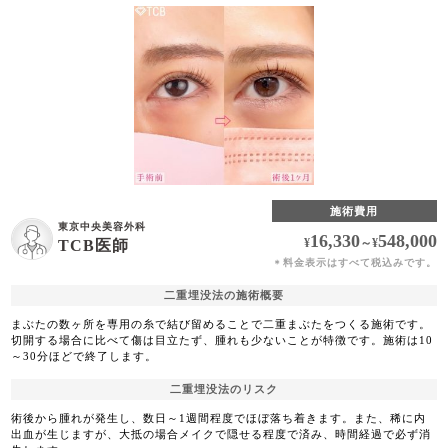
施術費用
東京中央美容外科
16,330
548,000
¥
～
¥
TCB医師
料金表示はすべて税込みです。
＊
二重埋没法の施術概要
まぶたの数ヶ所を専用の糸で結び留めることで二重まぶたをつくる施術です。
切開する場合に比べて傷は目立たず、腫れも少ないことが特徴です。施術は10
～30分ほどで終了します。
二重埋没法のリスク
術後から腫れが発生し、数日～1週間程度でほぼ落ち着きます。また、稀に内
出血が生じますが、大抵の場合メイクで隠せる程度で済み、時間経過で必ず消