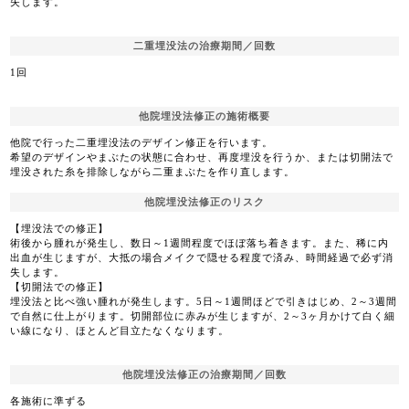
失します。
二重埋没法の治療期間／回数
1回
他院埋没法修正の施術概要
他院で行った二重埋没法のデザイン修正を行います。
希望のデザインやまぶたの状態に合わせ、再度埋没を行うか、または切開法で
埋没された糸を排除しながら二重まぶたを作り直します。
他院埋没法修正のリスク
【埋没法での修正】
術後から腫れが発生し、数日～1週間程度でほぼ落ち着きます。また、稀に内
出血が生じますが、大抵の場合メイクで隠せる程度で済み、時間経過で必ず消
失します。
【切開法での修正】
埋没法と比べ強い腫れが発生します。5日～1週間ほどで引きはじめ、2～3週間
で自然に仕上がります。切開部位に赤みが生じますが、2～3ヶ月かけて白く細
い線になり、ほとんど目立たなくなります。
他院埋没法修正の治療期間／回数
各施術に準ずる