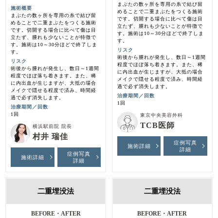
まぶたの数ヶ所を専用の糸で結び留
施術概要
めることで二重まぶたをつくる施術
まぶたの数ヶ所を専用の糸で結び留
です。切開する場合に比べて傷は目
めることで二重まぶたをつくる施術
立たず、腫れも少ないことが特徴で
です。切開する場合に比べて傷は目
す。施術は10～30分ほどで終了しま
立たず、腫れも少ないことが特徴で
す。
す。施術は10～30分ほどで終了しま
リスク
す。
術後から腫れが発生し、数日～1週間
リスク
程度でほぼ落ち着きます。また、稀
術後から腫れが発生し、数日～1週間
に内出血が生じますが、大抵の場合
程度でほぼ落ち着きます。また、稀
メイクで隠せる程度で済み、時間経
に内出血が生じますが、大抵の場合
過で必ず消失します。
メイクで隠せる程度で済み、時間経
治療期間／回数
過で必ず消失します。
1回
治療期間／回数
1回
東京中央美容外科
TCB医師
横浜駅前院 院長
村井 瑞佳
症例写真
施術詳細
詳細
症例写真
施術詳細
詳細
二重埋没法
二重埋没法
BEFORE・AFTER
BEFORE・AFTER