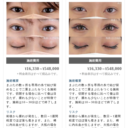
施術費用
施術費用
16,330
548,000
16,330
548,000
¥
～
¥
¥
～
¥
料金表示はすべて税込みです。
料金表示はすべて税込みです。
＊
＊
施術概要
施術概要
まぶたの数ヶ所を専用の糸で結び留
まぶたの数ヶ所を専用の糸で結び留
めることで二重まぶたをつくる施術
めることで二重まぶたをつくる施術
です。切開する場合に比べて傷は目
です。切開する場合に比べて傷は目
立たず、腫れも少ないことが特徴で
立たず、腫れも少ないことが特徴で
す。施術は10～30分ほどで終了しま
す。施術は10～30分ほどで終了しま
す。
す。
リスク
リスク
術後から腫れが発生し、数日～1週間
術後から腫れが発生し、数日～1週間
程度でほぼ落ち着きます。また、稀
程度でほぼ落ち着きます。また、稀
に内出血が生じますが、大抵の場合
に内出血が生じますが、大抵の場合