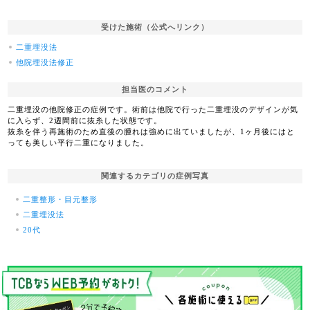
受けた施術（公式へリンク）
二重埋没法
他院埋没法修正
担当医のコメント
二重埋没の他院修正の症例です。術前は他院で行った二重埋没のデザインが気
に入らず、2週間前に抜糸した状態です。
抜糸を伴う再施術のため直後の腫れは強めに出ていましたが、1ヶ月後にはと
っても美しい平行二重になりました。
関連するカテゴリの症例写真
二重整形・目元整形
二重埋没法
20代