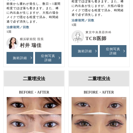
程度でほぼ落ち着きます。また、稀
術後から腫れが発生し、数日～1週間
に内出血が生じますが、大抵の場合
程度でほぼ落ち着きます。また、稀
メイクで隠せる程度で済み、時間経
に内出血が生じますが、大抵の場合
過で必ず消失します。
メイクで隠せる程度で済み、時間経
治療期間／回数
過で必ず消失します。
1回
治療期間／回数
1回
東京中央美容外科
TCB医師
横浜駅前院 院長
村井 瑞佳
症例写真
施術詳細
詳細
症例写真
施術詳細
詳細
二重埋没法
二重埋没法
BEFORE・AFTER
BEFORE・AFTER