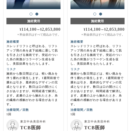
施術費用
施術費用
114,100
2,053,800
114,100
2,053,800
¥
～
¥
¥
～
¥
料金表示はすべて税込みです。
料金表示はすべて税込みです。
＊
＊
施術概要
施術概要
スレッドリフトと呼ばれる、リフト
スレッドリフトと呼ばれる、リフト
アップ用の糸を皮下組織に通して肌
アップ用の糸を皮下組織に通して肌
を引き上げる施術です。突起のつい
を引き上げる施術です。突起のつい
た糸の刺激がコラーゲン生成を促
た糸の刺激がコラーゲン生成を促
し、美肌効果をもたらします。
し、美肌効果をもたらします。
リスク
リスク
施術から数日間ほどは、軽い痛みを
施術から数日間ほどは、軽い痛みを
伴う腫れが発生します。1週間前後で
伴う腫れが発生します。1週間前後で
腫れは引き、最終的なデザインの完
腫れは引き、最終的なデザインの完
成となります。数日は口の開けにく
成となります。数日は口の開けにく
さがありますが、時間経過で解消し
さがありますが、時間経過で解消し
ます。皮膚の上から触れたとき、糸
ます。皮膚の上から触れたとき、糸
の繊維の感触がわかる場合がありま
の繊維の感触がわかる場合がありま
す。
す。
治療期間／回数
治療期間／回数
1回
1回
東京中央美容外科
東京中央美容外科
TCB医師
TCB医師