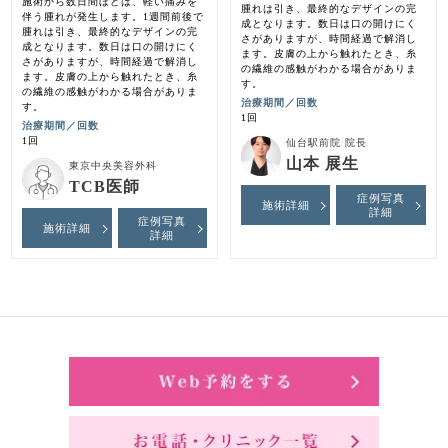
施術から数日間ほどは、軽い痛みを
腫れは引き、最終的なデザインの完
伴う腫れが発生します。1週間前後で
成となります。数日は口の開けにく
腫れは引き、最終的なデザインの完
さがありますが、時間経過で解消し
成となります。数日は口の開けにく
ます。皮膚の上から触れたとき、糸
さがありますが、時間経過で解消し
の繊維の感触がわかる場合がありま
ます。皮膚の上から触れたとき、糸
す。
の繊維の感触がわかる場合がありま
治療期間／回数
す。
1回
治療期間／回数
1回
仙台駅前院 院長
山本 展生
東京中央美容外科
TCB医師
症例写真
施術詳細
詳細
症例写真
施術詳細
詳細