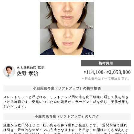
施術費用
名古屋駅前院 院長
114,100
2,053,800
¥
～
¥
佐野 孝治
料金表示はすべて税込みです。
＊
小顔美肌再生（リフトアップ）の施術概要
スレッドリフトと呼ばれる、リフトアップ用の糸を皮下組織に通して肌を引き
上げる施術です。突起のついた糸の刺激がコラーゲン生成を促し、美肌効果を
もたらします。
小顔美肌再生（リフトアップ）のリスク
施術から数日間ほどは、軽い痛みを伴う腫れが発生します。1週間前後で腫れ
は引き、最終的なデザインの完成となります。数日は口の開けにくさがありま