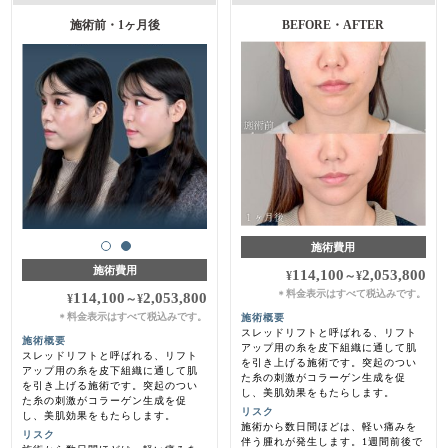
施術前・1ヶ月後
BEFORE・AFTER
施術費用
施術費用
114,100
2,053,800
¥
～
¥
料金表示はすべて税込みです。
＊
114,100
2,053,800
¥
～
¥
料金表示はすべて税込みです。
施術概要
＊
スレッドリフトと呼ばれる、リフト
施術概要
アップ用の糸を皮下組織に通して肌
スレッドリフトと呼ばれる、リフト
を引き上げる施術です。突起のつい
アップ用の糸を皮下組織に通して肌
た糸の刺激がコラーゲン生成を促
を引き上げる施術です。突起のつい
し、美肌効果をもたらします。
た糸の刺激がコラーゲン生成を促
リスク
し、美肌効果をもたらします。
施術から数日間ほどは、軽い痛みを
リスク
伴う腫れが発生します。1週間前後で