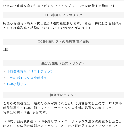
たるんだ皮膚を糸で引き上げてリフトアップし、しわを改善する施術です。
TCB小顔リフトのリスク
術後から腫れ・痛み・内出血が1週間程度あります。 また、稀に起こる副作用
としては違和感・感染症・むくみ・しびれなどがあります。
TCB小顔リフトの治療期間／回数
1回
受けた施術（公式へリンク）
小顔美肌再生（リフトアップ）
エラのボトックス小顔注射
TCB小顔リフト
担当医のコメント
こちらの患者様は、頬のたるみが気になるというお悩みでしたので、TCB式小
顔美肌再生・TCB小顔リフト・エラボトックス注射の処置をされました。
写真は術前・術後1ヶ月です。
TCB式小顔美肌再生・TCB小顔リフト・エラボトックス注射の処置をしたこと
により、全体的に輪郭がスッキリし、さらに小顔に見えるようになりました！