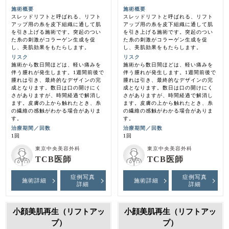
施術概要
施術概要
スレッドリフトと呼ばれる、リフト
スレッドリフトと呼ばれる、リフト
アップ用の糸を皮下組織に通して肌
アップ用の糸を皮下組織に通して肌
を引き上げる施術です。突起のつい
を引き上げる施術です。突起のつい
た糸の刺激がコラーゲン生成を促
た糸の刺激がコラーゲン生成を促
し、美肌効果をもたらします。
し、美肌効果をもたらします。
リスク
リスク
施術から数日間ほどは、軽い痛みを
施術から数日間ほどは、軽い痛みを
伴う腫れが発生します。1週間前後で
伴う腫れが発生します。1週間前後で
腫れは引き、最終的なデザインの完
腫れは引き、最終的なデザインの完
成となります。数日は口の開けにく
成となります。数日は口の開けにく
さがありますが、時間経過で解消し
さがありますが、時間経過で解消し
ます。皮膚の上から触れたとき、糸
ます。皮膚の上から触れたとき、糸
の繊維の感触がわかる場合がありま
の繊維の感触がわかる場合がありま
す。
す。
治療期間／回数
治療期間／回数
1回
1回
東京中央美容外科
東京中央美容外科
TCB医師
TCB医師
症例写真
症例写真
施術詳細
施術詳細
詳細
詳細
小顔美肌再生（リフトアッ
小顔美肌再生（リフトアッ
プ）
プ）