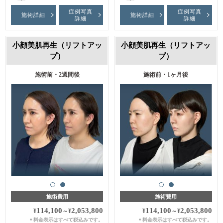
症例写真
症例写真
施術詳細
施術詳細
詳細
詳細
小顔美肌再生（リフトアッ
小顔美肌再生（リフトアッ
プ）
プ）
施術前・2週間後
施術前・1ヶ月後
施術費用
施術費用
114,100
2,053,800
114,100
2,053,800
¥
～
¥
¥
～
¥
料金表示はすべて税込みです。
料金表示はすべて税込みです。
＊
＊