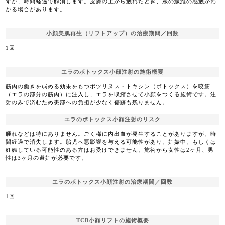
すが、時間経過で解消します。皮膚の上から触れたとき、糸の繊維の感触がわ
かる場合があります。
小顔美肌再生（リフトアップ）の治療期間／回数
1回
エラのボトックス小顔注射の施術概要
筋肉の働きを弱める効果をもつボツリヌス・トキシン（ボトックス）を咬筋
（エラの部分の筋肉）に注入し、エラを収縮させて小顔をつくる施術です。注
射のみで済むため患部への負担が少なく傷跡も残りません。
エラのボトックス小顔注射のリスク
腫れなどは特にありません。ごく稀に内出血が発生することがありますが、時
間経過で消失します。胎児へ悪影響を与える可能性があり、妊娠中、もしくは
妊娠している可能性のある方はお受けできません。施術から女性は2ヶ月、男
性は3ヶ月の避妊が必要です。
エラのボトックス小顔注射の治療期間／回数
1回
TCB小顔リフトの施術概要