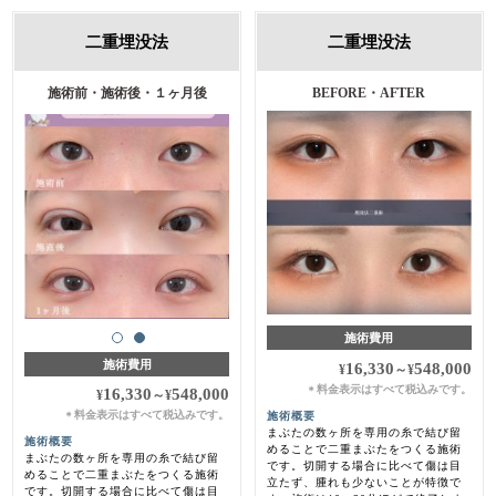
二重埋没法
二重埋没法
施術前・施術後・１ヶ月後
BEFORE・AFTER
施術費用
施術費用
16,330
548,000
¥
～
¥
料金表示はすべて税込みです。
＊
16,330
548,000
¥
～
¥
料金表示はすべて税込みです。
施術概要
＊
まぶたの数ヶ所を専用の糸で結び留
施術概要
めることで二重まぶたをつくる施術
まぶたの数ヶ所を専用の糸で結び留
です。切開する場合に比べて傷は目
めることで二重まぶたをつくる施術
立たず、腫れも少ないことが特徴で
です。切開する場合に比べて傷は目