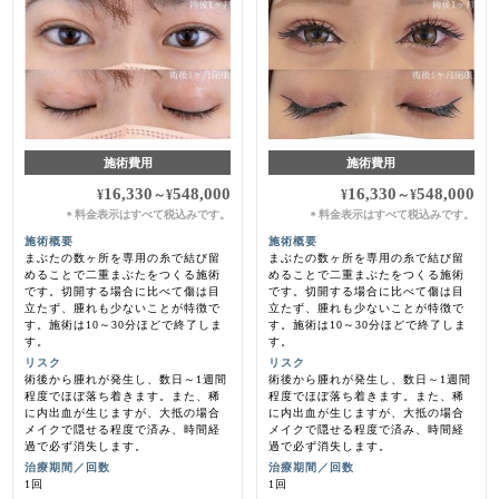
施術費用
施術費用
16,330
548,000
16,330
548,000
¥
～
¥
¥
～
¥
料金表示はすべて税込みです。
料金表示はすべて税込みです。
＊
＊
施術概要
施術概要
まぶたの数ヶ所を専用の糸で結び留
まぶたの数ヶ所を専用の糸で結び留
めることで二重まぶたをつくる施術
めることで二重まぶたをつくる施術
です。切開する場合に比べて傷は目
です。切開する場合に比べて傷は目
立たず、腫れも少ないことが特徴で
立たず、腫れも少ないことが特徴で
す。施術は10～30分ほどで終了しま
す。施術は10～30分ほどで終了しま
す。
す。
リスク
リスク
術後から腫れが発生し、数日～1週間
術後から腫れが発生し、数日～1週間
程度でほぼ落ち着きます。また、稀
程度でほぼ落ち着きます。また、稀
に内出血が生じますが、大抵の場合
に内出血が生じますが、大抵の場合
メイクで隠せる程度で済み、時間経
メイクで隠せる程度で済み、時間経
過で必ず消失します。
過で必ず消失します。
治療期間／回数
治療期間／回数
1回
1回