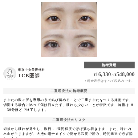
施術費用
東京中央美容外科
16,330
548,000
¥
～
¥
TCB医師
料金表示はすべて税込みです。
＊
二重埋没法の施術概要
まぶたの数ヶ所を専用の糸で結び留めることで二重まぶたをつくる施術です。
切開する場合に比べて傷は目立たず、腫れも少ないことが特徴です。施術は10
～30分ほどで終了します。
二重埋没法のリスク
術後から腫れが発生し、数日～1週間程度でほぼ落ち着きます。また、稀に内
出血が生じますが、大抵の場合メイクで隠せる程度で済み、時間経過で必ず消