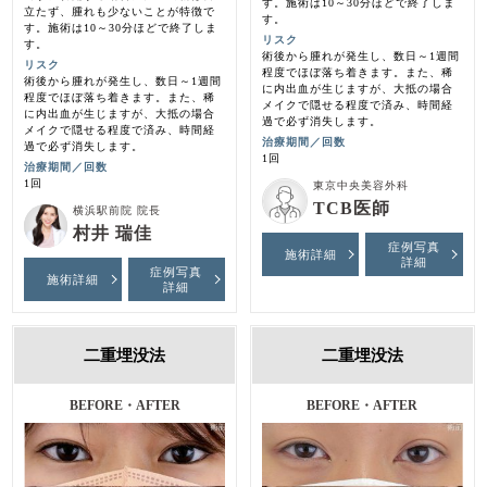
す。施術は10～30分ほどで終了しま
立たず、腫れも少ないことが特徴で
す。
す。施術は10～30分ほどで終了しま
リスク
す。
術後から腫れが発生し、数日～1週間
リスク
程度でほぼ落ち着きます。また、稀
術後から腫れが発生し、数日～1週間
に内出血が生じますが、大抵の場合
程度でほぼ落ち着きます。また、稀
メイクで隠せる程度で済み、時間経
に内出血が生じますが、大抵の場合
過で必ず消失します。
メイクで隠せる程度で済み、時間経
治療期間／回数
過で必ず消失します。
1回
治療期間／回数
1回
東京中央美容外科
TCB医師
横浜駅前院 院長
村井 瑞佳
症例写真
施術詳細
詳細
症例写真
施術詳細
詳細
二重埋没法
二重埋没法
BEFORE・AFTER
BEFORE・AFTER