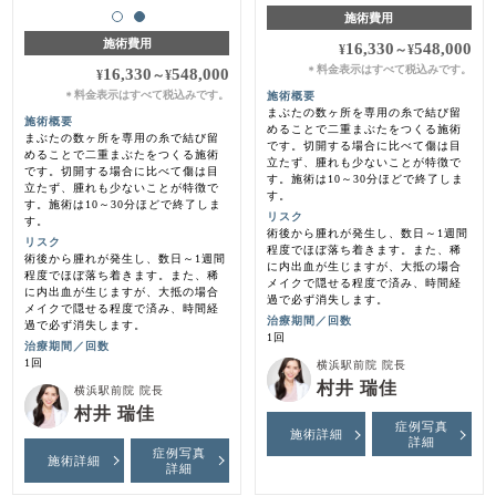
施術費用
施術費用
16,330
548,000
¥
～
¥
料金表示はすべて税込みです。
＊
16,330
548,000
¥
～
¥
料金表示はすべて税込みです。
施術概要
＊
まぶたの数ヶ所を専用の糸で結び留
施術概要
めることで二重まぶたをつくる施術
まぶたの数ヶ所を専用の糸で結び留
です。切開する場合に比べて傷は目
めることで二重まぶたをつくる施術
立たず、腫れも少ないことが特徴で
です。切開する場合に比べて傷は目
す。施術は10～30分ほどで終了しま
立たず、腫れも少ないことが特徴で
す。
す。施術は10～30分ほどで終了しま
リスク
す。
術後から腫れが発生し、数日～1週間
リスク
程度でほぼ落ち着きます。また、稀
術後から腫れが発生し、数日～1週間
に内出血が生じますが、大抵の場合
程度でほぼ落ち着きます。また、稀
メイクで隠せる程度で済み、時間経
に内出血が生じますが、大抵の場合
過で必ず消失します。
メイクで隠せる程度で済み、時間経
治療期間／回数
過で必ず消失します。
1回
治療期間／回数
1回
横浜駅前院 院長
村井 瑞佳
横浜駅前院 院長
村井 瑞佳
症例写真
施術詳細
詳細
症例写真
施術詳細
詳細