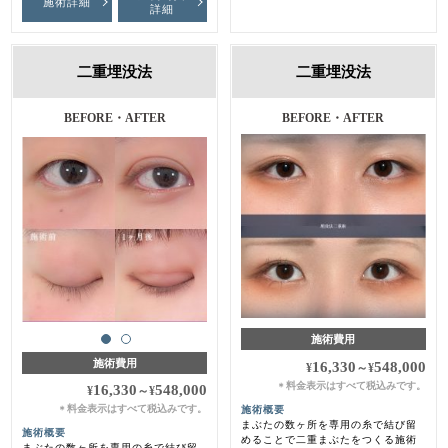
施術詳細
詳細
二重埋没法
二重埋没法
施術前・施術後・１ヶ月後
BEFORE・AFTER
施術費用
施術費用
16,330
548,000
¥
～
¥
料金表示はすべて税込みです。
＊
16,330
548,000
¥
～
¥
料金表示はすべて税込みです。
施術概要
＊
まぶたの数ヶ所を専用の糸で結び留
施術概要
めることで二重まぶたをつくる施術
まぶたの数ヶ所を専用の糸で結び留