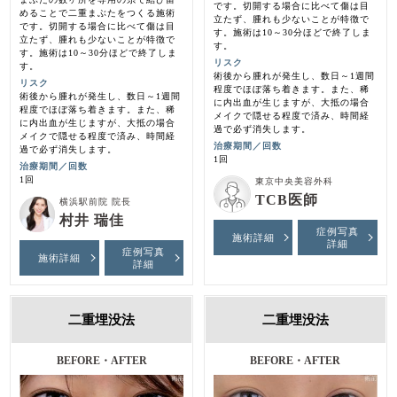
です。切開する場合に比べて傷は目
めることで二重まぶたをつくる施術
立たず、腫れも少ないことが特徴で
です。切開する場合に比べて傷は目
す。施術は10～30分ほどで終了しま
立たず、腫れも少ないことが特徴で
す。
す。施術は10～30分ほどで終了しま
リスク
す。
術後から腫れが発生し、数日～1週間
リスク
程度でほぼ落ち着きます。また、稀
術後から腫れが発生し、数日～1週間
に内出血が生じますが、大抵の場合
程度でほぼ落ち着きます。また、稀
メイクで隠せる程度で済み、時間経
に内出血が生じますが、大抵の場合
過で必ず消失します。
メイクで隠せる程度で済み、時間経
治療期間／回数
過で必ず消失します。
1回
治療期間／回数
1回
東京中央美容外科
TCB医師
横浜駅前院 院長
村井 瑞佳
症例写真
施術詳細
詳細
症例写真
施術詳細
詳細
二重埋没法
二重埋没法
BEFORE・AFTER
BEFORE・AFTER