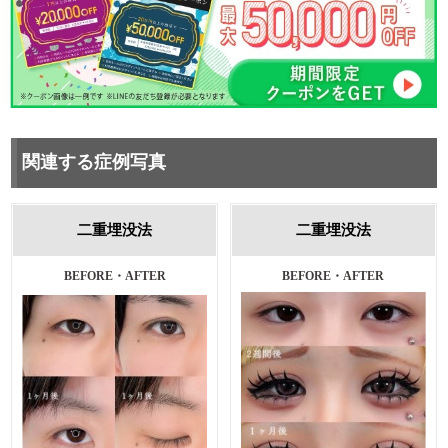
関連する症例写真
二重埋没法
二重埋没法
施術前・1ヵ月後
BEFORE・AFTER