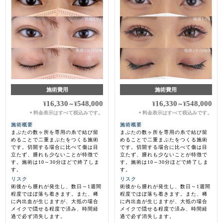
施術費用
施術費用
16,330
548,000
16,330
548,000
¥
～
¥
¥
～
¥
料金表示はすべて税込みです。
料金表示はすべて税込みです。
＊
＊
施術概要
施術概要
まぶたの数ヶ所を専用の糸で結び留
まぶたの数ヶ所を専用の糸で結び留
めることで二重まぶたをつくる施術
めることで二重まぶたをつくる施術
です。切開する場合に比べて傷は目
です。切開する場合に比べて傷は目
立たず、腫れも少ないことが特徴で
立たず、腫れも少ないことが特徴で
す。施術は10～30分ほどで終了しま
す。施術は10～30分ほどで終了しま
す。
す。
リスク
リスク
術後から腫れが発生し、数日～1週間
術後から腫れが発生し、数日～1週間
程度でほぼ落ち着きます。また、稀
程度でほぼ落ち着きます。また、稀
に内出血が生じますが、大抵の場合
に内出血が生じますが、大抵の場合
メイクで隠せる程度で済み、時間経
メイクで隠せる程度で済み、時間経
過で必ず消失します。
過で必ず消失します。