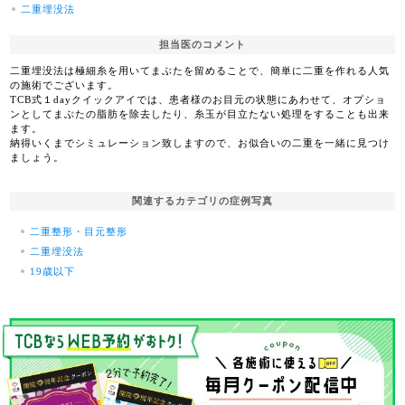
二重埋没法
担当医のコメント
二重埋没法は極細糸を用いてまぶたを留めることで、簡単に二重を作れる人気
の施術でございます。
TCB式１dayクイックアイでは、患者様のお目元の状態にあわせて、オプショ
ンとしてまぶたの脂肪を除去したり、糸玉が目立たない処理をすることも出来
ます。
納得いくまでシミュレーション致しますので、お似合いの二重を一緒に見つけ
ましょう。
関連するカテゴリの症例写真
二重整形・目元整形
二重埋没法
19歳以下