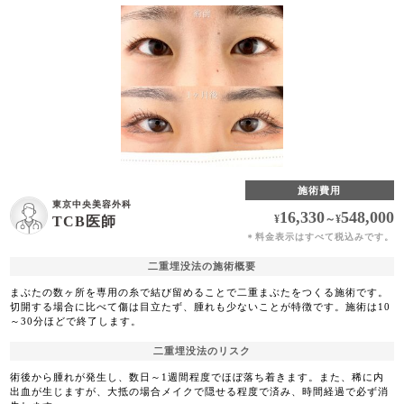
施術費用
東京中央美容外科
16,330
548,000
¥
～
¥
TCB医師
料金表示はすべて税込みです。
＊
二重埋没法の施術概要
まぶたの数ヶ所を専用の糸で結び留めることで二重まぶたをつくる施術です。
切開する場合に比べて傷は目立たず、腫れも少ないことが特徴です。施術は10
～30分ほどで終了します。
二重埋没法のリスク
術後から腫れが発生し、数日～1週間程度でほぼ落ち着きます。また、稀に内
出血が生じますが、大抵の場合メイクで隠せる程度で済み、時間経過で必ず消