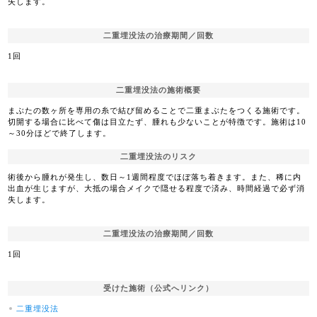
失します。
二重埋没法の治療期間／回数
1回
二重埋没法の施術概要
まぶたの数ヶ所を専用の糸で結び留めることで二重まぶたをつくる施術です。
切開する場合に比べて傷は目立たず、腫れも少ないことが特徴です。施術は10
～30分ほどで終了します。
二重埋没法のリスク
術後から腫れが発生し、数日～1週間程度でほぼ落ち着きます。また、稀に内
出血が生じますが、大抵の場合メイクで隠せる程度で済み、時間経過で必ず消
失します。
二重埋没法の治療期間／回数
1回
受けた施術（公式へリンク）
二重埋没法