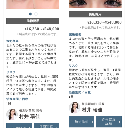
施術費用
施術費用
16,330
548,000
¥
～
¥
料金表示はすべて税込みです。
＊
16,330
548,000
¥
～
¥
料金表示はすべて税込みです。
施術概要
＊
まぶたの数ヶ所を専用の糸で結び留
施術概要
めることで二重まぶたをつくる施術
まぶたの数ヶ所を専用の糸で結び留
です。切開する場合に比べて傷は目
めることで二重まぶたをつくる施術
立たず、腫れも少ないことが特徴で
です。切開する場合に比べて傷は目
す。施術は10～30分ほどで終了しま
立たず、腫れも少ないことが特徴で
す。
す。施術は10～30分ほどで終了しま
リスク
す。
術後から腫れが発生し、数日～1週間
リスク
程度でほぼ落ち着きます。また、稀
術後から腫れが発生し、数日～1週間
に内出血が生じますが、大抵の場合
程度でほぼ落ち着きます。また、稀
メイクで隠せる程度で済み、時間経
に内出血が生じますが、大抵の場合
過で必ず消失します。
メイクで隠せる程度で済み、時間経
治療期間／回数
過で必ず消失します。
1回
治療期間／回数
1回
横浜駅前院 院長
村井 瑞佳
横浜駅前院 院長
村井 瑞佳
症例写真
施術詳細
詳細
症例写真