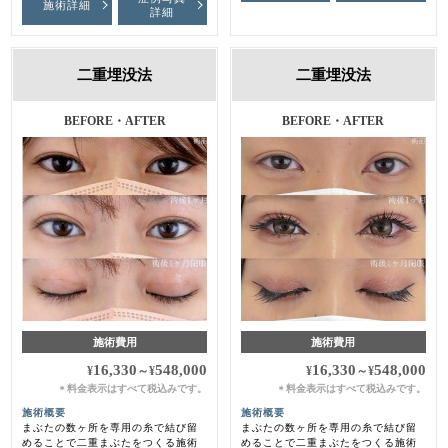
施術詳細
詳細
二重埋没法
二重埋没法
BEFORE・AFTER
BEFORE・AFTER
施術費用
施術費用
16,330
548,000
16,330
548,000
¥
～
¥
¥
～
¥
料金表示はすべて税込みです。
料金表示はすべて税込みです。
＊
＊
施術概要
施術概要
まぶたの数ヶ所を専用の糸で結び留
まぶたの数ヶ所を専用の糸で結び留
めることで二重まぶたをつくる施術
めることで二重まぶたをつくる施術