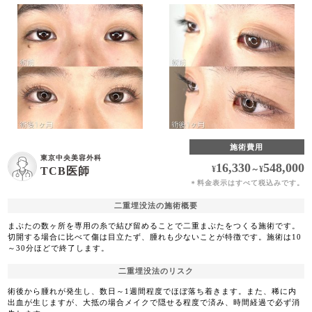
施術費用
東京中央美容外科
16,330
548,000
¥
～
¥
TCB医師
料金表示はすべて税込みです。
＊
二重埋没法の施術概要
まぶたの数ヶ所を専用の糸で結び留めることで二重まぶたをつくる施術です。
切開する場合に比べて傷は目立たず、腫れも少ないことが特徴です。施術は10
～30分ほどで終了します。
二重埋没法のリスク
術後から腫れが発生し、数日～1週間程度でほぼ落ち着きます。また、稀に内
出血が生じますが、大抵の場合メイクで隠せる程度で済み、時間経過で必ず消