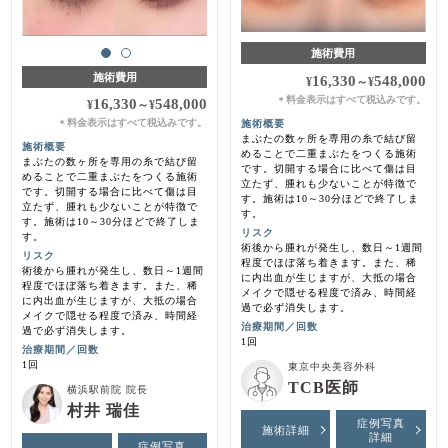
施術費用
施術費用
16,330
548,000
¥
～
¥
料金表示はすべて税込みです。
＊
16,330
548,000
¥
～
¥
料金表示はすべて税込みです。
施術概要
＊
まぶたの数ヶ所を専用の糸で結び留
施術概要
めることで二重まぶたをつくる施術
まぶたの数ヶ所を専用の糸で結び留
です。切開する場合に比べて傷は目
めることで二重まぶたをつくる施術
立たず、腫れも少ないことが特徴で
です。切開する場合に比べて傷は目
す。施術は10～30分ほどで終了しま
立たず、腫れも少ないことが特徴で
す。
す。施術は10～30分ほどで終了しま
リスク
す。
術後から腫れが発生し、数日～1週間
リスク
程度でほぼ落ち着きます。また、稀
術後から腫れが発生し、数日～1週間
に内出血が生じますが、大抵の場合
程度でほぼ落ち着きます。また、稀
メイクで隠せる程度で済み、時間経
に内出血が生じますが、大抵の場合
過で必ず消失します。
メイクで隠せる程度で済み、時間経
治療期間／回数
過で必ず消失します。
1回
治療期間／回数
1回
東京中央美容外科
TCB医師
横浜駅前院 院長
村井 瑞佳
症例写真
施術詳細
詳細
症例写真