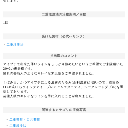
失します。
二重埋没法の治療期間／回数
1回
受けた施術（公式へリンク）
二重埋没法
担当医のコメント
アイプチで出来た薄いラインをしっかり強めたいというご希望でご来院頂いた
20代の患者様です。
憧れの芸能人のようなキレイな末広型をご希望されました。
くぼみ目、かつアイプチによる皮膚のたるみ(余剰皮膚)が強いので、線留め
(TCB式1dayクイックアイ プレミアムエタニティ、シークレットダブル)を選
択しております。
芸能人級のキレイなラインを手に入れることが出来ました。
関連するカテゴリの症例写真
二重整形・目元整形
二重埋没法