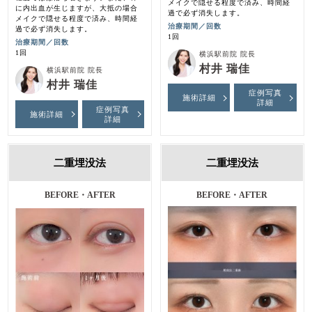
メイクで隠せる程度で済み、時間経
に内出血が生じますが、大抵の場合
過で必ず消失します。
メイクで隠せる程度で済み、時間経
治療期間／回数
過で必ず消失します。
1回
治療期間／回数
1回
横浜駅前院 院長
村井 瑞佳
横浜駅前院 院長
村井 瑞佳
症例写真
施術詳細
詳細
症例写真
施術詳細
詳細
二重埋没法
二重埋没法
施術前・施術後・１ヶ月後
BEFORE・AFTER