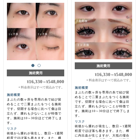
施術費用
施術費用
16,330
548,000
¥
～
¥
料金表示はすべて税込みです。
＊
16,330
548,000
¥
～
¥
料金表示はすべて税込みです。
施術概要
＊
まぶたの数ヶ所を専用の糸で結び留
施術概要
めることで二重まぶたをつくる施術
まぶたの数ヶ所を専用の糸で結び留
です。切開する場合に比べて傷は目
めることで二重まぶたをつくる施術
立たず、腫れも少ないことが特徴で
です。切開する場合に比べて傷は目
す。施術は10～30分ほどで終了しま
立たず、腫れも少ないことが特徴で
す。
す。施術は10～30分ほどで終了しま
リスク
す。
術後から腫れが発生し、数日～1週間
リスク
程度でほぼ落ち着きます。また、稀
術後から腫れが発生し、数日～1週間
に内出血が生じますが、大抵の場合
程度でほぼ落ち着きます。また、稀