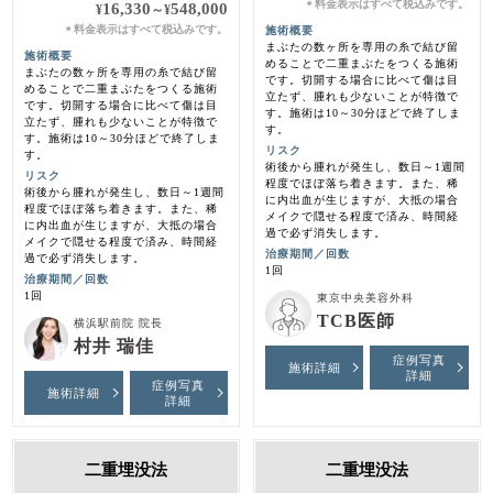
料金表示はすべて税込みです。
＊
16,330
548,000
¥
～
¥
料金表示はすべて税込みです。
施術概要
＊
まぶたの数ヶ所を専用の糸で結び留
施術概要
めることで二重まぶたをつくる施術
まぶたの数ヶ所を専用の糸で結び留
です。切開する場合に比べて傷は目
めることで二重まぶたをつくる施術
立たず、腫れも少ないことが特徴で
です。切開する場合に比べて傷は目
す。施術は10～30分ほどで終了しま
立たず、腫れも少ないことが特徴で
す。
す。施術は10～30分ほどで終了しま
リスク
す。
術後から腫れが発生し、数日～1週間
リスク
程度でほぼ落ち着きます。また、稀
術後から腫れが発生し、数日～1週間
に内出血が生じますが、大抵の場合
程度でほぼ落ち着きます。また、稀
メイクで隠せる程度で済み、時間経
に内出血が生じますが、大抵の場合
過で必ず消失します。
メイクで隠せる程度で済み、時間経
治療期間／回数
過で必ず消失します。
1回
治療期間／回数
1回
東京中央美容外科
TCB医師
横浜駅前院 院長
村井 瑞佳
症例写真
施術詳細
詳細
症例写真
施術詳細
詳細
二重埋没法
二重埋没法