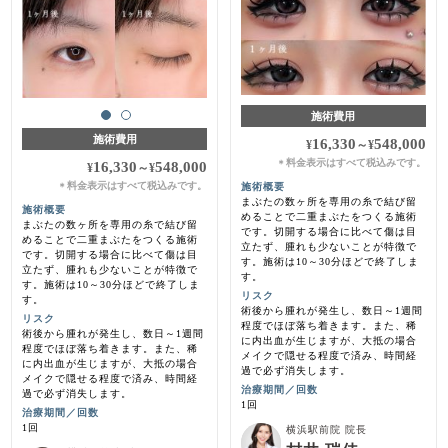
施術費用
施術費用
16,330
548,000
¥
～
¥
料金表示はすべて税込みです。
＊
16,330
548,000
¥
～
¥
料金表示はすべて税込みです。
施術概要
＊
まぶたの数ヶ所を専用の糸で結び留
施術概要
めることで二重まぶたをつくる施術
まぶたの数ヶ所を専用の糸で結び留
です。切開する場合に比べて傷は目
めることで二重まぶたをつくる施術
立たず、腫れも少ないことが特徴で
です。切開する場合に比べて傷は目
す。施術は10～30分ほどで終了しま
立たず、腫れも少ないことが特徴で
す。
す。施術は10～30分ほどで終了しま
リスク
す。
術後から腫れが発生し、数日～1週間
リスク
程度でほぼ落ち着きます。また、稀
術後から腫れが発生し、数日～1週間
に内出血が生じますが、大抵の場合
程度でほぼ落ち着きます。また、稀
メイクで隠せる程度で済み、時間経
に内出血が生じますが、大抵の場合
過で必ず消失します。
メイクで隠せる程度で済み、時間経
治療期間／回数
過で必ず消失します。
1回
治療期間／回数
1回
横浜駅前院 院長