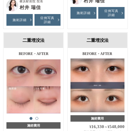
村井 瑞佳
横浜駅前院 院長
村井 瑞佳
症例写真
施術詳細
詳細
症例写真
施術詳細
詳細
二重埋没法
二重埋没法
施術前・施術後・１ヶ月後
BEFORE・AFTER
施術費用
施術費用
16,330
548,000
¥
～
¥