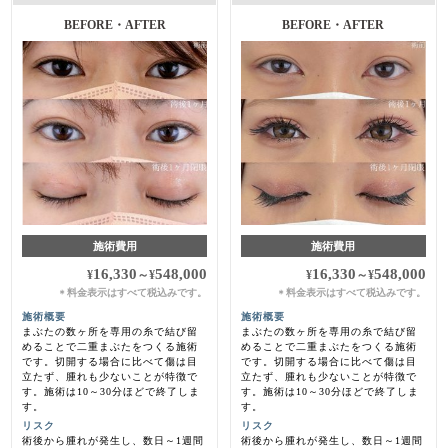
BEFORE・AFTER
BEFORE・AFTER
施術費用
施術費用
16,330
548,000
16,330
548,000
¥
～
¥
¥
～
¥
料金表示はすべて税込みです。
料金表示はすべて税込みです。
＊
＊
施術概要
施術概要
まぶたの数ヶ所を専用の糸で結び留
まぶたの数ヶ所を専用の糸で結び留
めることで二重まぶたをつくる施術
めることで二重まぶたをつくる施術
です。切開する場合に比べて傷は目
です。切開する場合に比べて傷は目
立たず、腫れも少ないことが特徴で
立たず、腫れも少ないことが特徴で
す。施術は10～30分ほどで終了しま
す。施術は10～30分ほどで終了しま
す。
す。
リスク
リスク
術後から腫れが発生し、数日～1週間
術後から腫れが発生し、数日～1週間