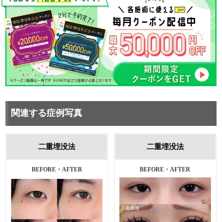
関連する症例写真
二重埋没法
二重埋没法
施術前・1ヵ月後
BEFORE・AFTER