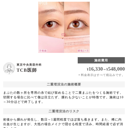
施術費用
東京中央美容外科
16,330
548,000
¥
～
¥
TCB医師
料金表示はすべて税込みです。
＊
二重埋没法の施術概要
まぶたの数ヶ所を専用の糸で結び留めることで二重まぶたをつくる施術です。
切開する場合に比べて傷は目立たず、腫れも少ないことが特徴です。施術は10
～30分ほどで終了します。
二重埋没法のリスク
術後から腫れが発生し、数日～1週間程度でほぼ落ち着きます。また、稀に内
出血が生じますが、大抵の場合メイクで隠せる程度で済み、時間経過で必ず消