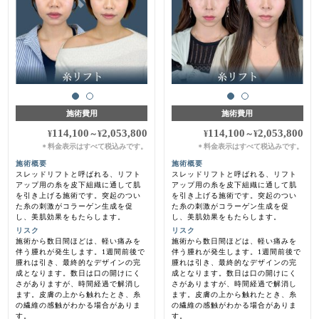
施術費用
施術費用
114,100
2,053,800
114,100
2,053,800
¥
～
¥
¥
～
¥
料金表示はすべて税込みです。
料金表示はすべて税込みです。
＊
＊
施術概要
施術概要
スレッドリフトと呼ばれる、リフト
スレッドリフトと呼ばれる、リフト
アップ用の糸を皮下組織に通して肌
アップ用の糸を皮下組織に通して肌
を引き上げる施術です。突起のつい
を引き上げる施術です。突起のつい
た糸の刺激がコラーゲン生成を促
た糸の刺激がコラーゲン生成を促
し、美肌効果をもたらします。
し、美肌効果をもたらします。
リスク
リスク
施術から数日間ほどは、軽い痛みを
施術から数日間ほどは、軽い痛みを
伴う腫れが発生します。1週間前後で
伴う腫れが発生します。1週間前後で
腫れは引き、最終的なデザインの完
腫れは引き、最終的なデザインの完
成となります。数日は口の開けにく
成となります。数日は口の開けにく
さがありますが、時間経過で解消し
さがありますが、時間経過で解消し
ます。皮膚の上から触れたとき、糸
ます。皮膚の上から触れたとき、糸
の繊維の感触がわかる場合がありま
の繊維の感触がわかる場合がありま
す。
す。