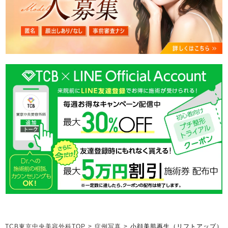
TCB東京中央美容外科TOP
>
症例写真
>
小顔美肌再生（リフトアップ）
(