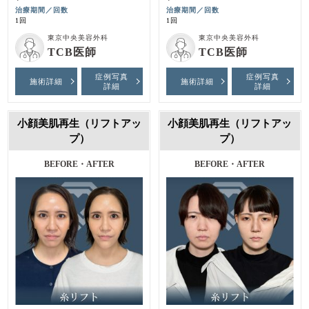
治療期間／回数
治療期間／回数
1回
1回
東京中央美容外科
東京中央美容外科
TCB医師
TCB医師
症例写真
症例写真
施術詳細
施術詳細
詳細
詳細
小顔美肌再生（リフトアッ
小顔美肌再生（リフトアッ
プ）
プ）
施術前・2週間後
BEFORE・AFTER
施術前・1ヶ月後