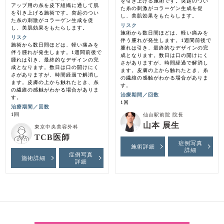
を引き上げる施術です。突起のつい
アップ用の糸を皮下組織に通して肌
た糸の刺激がコラーゲン生成を促
を引き上げる施術です。突起のつい
し、美肌効果をもたらします。
た糸の刺激がコラーゲン生成を促
リスク
し、美肌効果をもたらします。
施術から数日間ほどは、軽い痛みを
リスク
伴う腫れが発生します。1週間前後で
施術から数日間ほどは、軽い痛みを
腫れは引き、最終的なデザインの完
伴う腫れが発生します。1週間前後で
成となります。数日は口の開けにく
腫れは引き、最終的なデザインの完
さがありますが、時間経過で解消し
成となります。数日は口の開けにく
ます。皮膚の上から触れたとき、糸
さがありますが、時間経過で解消し
の繊維の感触がわかる場合がありま
ます。皮膚の上から触れたとき、糸
す。
の繊維の感触がわかる場合がありま
治療期間／回数
す。
1回
治療期間／回数
1回
仙台駅前院 院長
山本 展生
東京中央美容外科
TCB医師
症例写真
施術詳細
詳細
症例写真
施術詳細
詳細