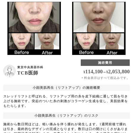
施術費用
東京中央美容外科
114,100
2,053,800
¥
～
¥
TCB医師
料金表示はすべて税込みです。
＊
小顔美肌再生（リフトアップ）の施術概要
スレッドリフトと呼ばれる、リフトアップ用の糸を皮下組織に通して肌を引き
上げる施術です。突起のついた糸の刺激がコラーゲン生成を促し、美肌効果を
もたらします。
小顔美肌再生（リフトアップ）のリスク
施術から数日間ほどは、軽い痛みを伴う腫れが発生します。1週間前後で腫れ
は引き、最終的なデザインの完成となります。数日は口の開けにくさがありま