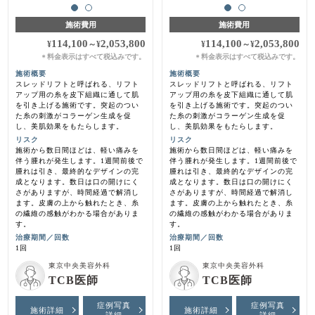
施術費用
施術費用
114,100
2,053,800
114,100
2,053,800
¥
～
¥
¥
～
¥
料金表示はすべて税込みです。
料金表示はすべて税込みです。
＊
＊
施術概要
施術概要
スレッドリフトと呼ばれる、リフト
スレッドリフトと呼ばれる、リフト
アップ用の糸を皮下組織に通して肌
アップ用の糸を皮下組織に通して肌
を引き上げる施術です。突起のつい
を引き上げる施術です。突起のつい
た糸の刺激がコラーゲン生成を促
た糸の刺激がコラーゲン生成を促
し、美肌効果をもたらします。
し、美肌効果をもたらします。
リスク
リスク
施術から数日間ほどは、軽い痛みを
施術から数日間ほどは、軽い痛みを
伴う腫れが発生します。1週間前後で
伴う腫れが発生します。1週間前後で
腫れは引き、最終的なデザインの完
腫れは引き、最終的なデザインの完
成となります。数日は口の開けにく
成となります。数日は口の開けにく
さがありますが、時間経過で解消し
さがありますが、時間経過で解消し
ます。皮膚の上から触れたとき、糸
ます。皮膚の上から触れたとき、糸
の繊維の感触がわかる場合がありま
の繊維の感触がわかる場合がありま
す。
す。
治療期間／回数
治療期間／回数
1回
1回
東京中央美容外科
東京中央美容外科
TCB医師
TCB医師
症例写真
症例写真
施術詳細
施術詳細
詳細
詳細