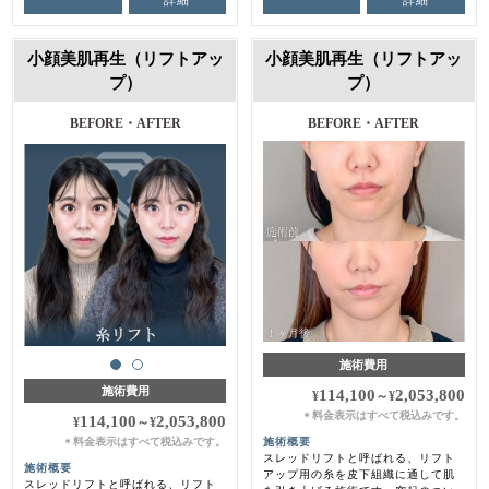
小顔美肌再生（リフトアッ
小顔美肌再生（リフトアッ
プ）
プ）
BEFORE・AFTER
施術前・1ヶ月後
BEFORE・AFTER
施術費用
施術費用
114,100
2,053,800
¥
～
¥
料金表示はすべて税込みです。
＊
114,100
2,053,800
¥
～
¥
料金表示はすべて税込みです。
施術概要
＊
スレッドリフトと呼ばれる、リフト
施術概要
アップ用の糸を皮下組織に通して肌
スレッドリフトと呼ばれる、リフト