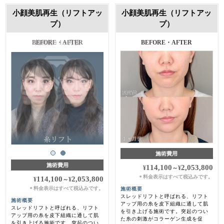
小顔美肌再生（リフトアッ
小顔美肌再生（リフトアッ
プ）
プ）
施術前・1ヶ月後
BEFORE・AFTER
施術費用
施術費用
114,100
2,053,800
¥
～
¥
料金表示はすべて税込みです。
＊
114,100
2,053,800
¥
～
¥
料金表示はすべて税込みです。
施術概要
＊
スレッドリフトと呼ばれる、リフト
施術概要
アップ用の糸を皮下組織に通して肌
スレッドリフトと呼ばれる、リフト
を引き上げる施術です。突起のつい
アップ用の糸を皮下組織に通して肌
た糸の刺激がコラーゲン生成を促
を引き上げる施術です。突起のつい