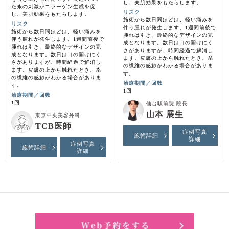
し、美肌効果をもたらします。
た糸の刺激がコラーゲン生成を促
リスク
し、美肌効果をもたらします。
施術から数日間ほどは、軽い痛みを
リスク
伴う腫れが発生します。1週間前後で
施術から数日間ほどは、軽い痛みを
腫れは引き、最終的なデザインの完
伴う腫れが発生します。1週間前後で
成となります。数日は口の開けにく
腫れは引き、最終的なデザインの完
さがありますが、時間経過で解消し
成となります。数日は口の開けにく
ます。皮膚の上から触れたとき、糸
さがありますが、時間経過で解消し
の繊維の感触がわかる場合がありま
ます。皮膚の上から触れたとき、糸
す。
の繊維の感触がわかる場合がありま
治療期間／回数
す。
1回
治療期間／回数
1回
仙台駅前院 院長
山本 展生
東京中央美容外科
TCB医師
症例写真
施術詳細
詳細
症例写真
施術詳細
詳細