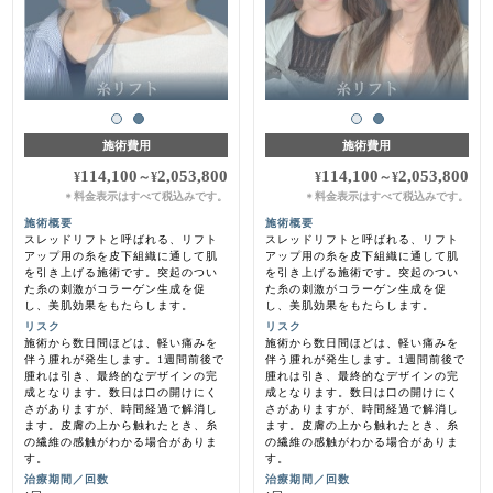
施術費用
施術費用
114,100
2,053,800
114,100
2,053,800
¥
～
¥
¥
～
¥
料金表示はすべて税込みです。
料金表示はすべて税込みです。
＊
＊
施術概要
施術概要
スレッドリフトと呼ばれる、リフト
スレッドリフトと呼ばれる、リフト
アップ用の糸を皮下組織に通して肌
アップ用の糸を皮下組織に通して肌
を引き上げる施術です。突起のつい
を引き上げる施術です。突起のつい
た糸の刺激がコラーゲン生成を促
た糸の刺激がコラーゲン生成を促
し、美肌効果をもたらします。
し、美肌効果をもたらします。
リスク
リスク
施術から数日間ほどは、軽い痛みを
施術から数日間ほどは、軽い痛みを
伴う腫れが発生します。1週間前後で
伴う腫れが発生します。1週間前後で
腫れは引き、最終的なデザインの完
腫れは引き、最終的なデザインの完
成となります。数日は口の開けにく
成となります。数日は口の開けにく
さがありますが、時間経過で解消し
さがありますが、時間経過で解消し
ます。皮膚の上から触れたとき、糸
ます。皮膚の上から触れたとき、糸
の繊維の感触がわかる場合がありま
の繊維の感触がわかる場合がありま
す。
す。
治療期間／回数
治療期間／回数