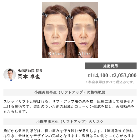
施術費用
池袋駅前院 院長
114,100
2,053,800
¥
～
¥
岡本 卓也
料金表示はすべて税込みです。
＊
小顔美肌再生（リフトアップ）の施術概要
スレッドリフトと呼ばれる、リフトアップ用の糸を皮下組織に通して肌を引き
上げる施術です。突起のついた糸の刺激がコラーゲン生成を促し、美肌効果を
もたらします。
小顔美肌再生（リフトアップ）のリスク
施術から数日間ほどは、軽い痛みを伴う腫れが発生します。1週間前後で腫れ
は引き、最終的なデザインの完成となります。数日は口の開けにくさがありま