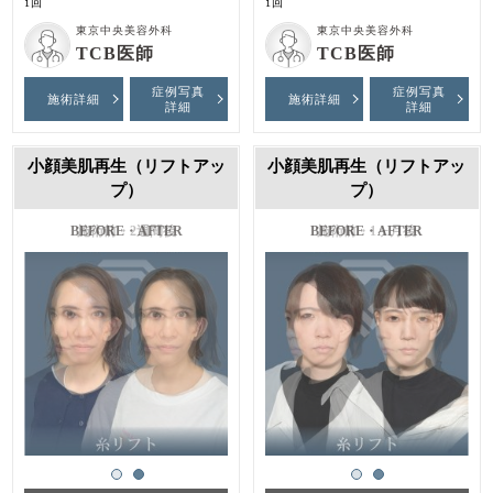
1回
1回
東京中央美容外科
東京中央美容外科
TCB医師
TCB医師
症例写真
症例写真
施術詳細
施術詳細
詳細
詳細
小顔美肌再生（リフトアッ
小顔美肌再生（リフトアッ
プ）
プ）
施術前・2週間後
施術前・1ヶ月後