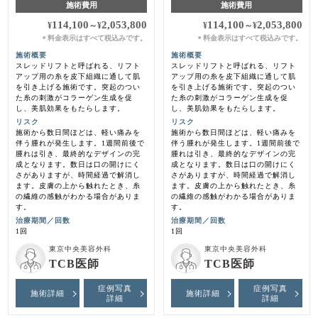
施術費用
施術費用
114,100
2,053,800
114,100
2,053,800
¥
～
¥
¥
～
¥
料金表示はすべて税込みです。
料金表示はすべて税込みです。
＊
＊
施術概要
施術概要
スレッドリフトと呼ばれる、リフト
スレッドリフトと呼ばれる、リフト
アップ用の糸を皮下組織に通して肌
アップ用の糸を皮下組織に通して肌
を引き上げる施術です。突起のつい
を引き上げる施術です。突起のつい
た糸の刺激がコラーゲン生成を促
た糸の刺激がコラーゲン生成を促
し、美肌効果をもたらします。
し、美肌効果をもたらします。
リスク
リスク
施術から数日間ほどは、軽い痛みを
施術から数日間ほどは、軽い痛みを
伴う腫れが発生します。1週間前後で
伴う腫れが発生します。1週間前後で
腫れは引き、最終的なデザインの完
腫れは引き、最終的なデザインの完
成となります。数日は口の開けにく
成となります。数日は口の開けにく
さがありますが、時間経過で解消し
さがありますが、時間経過で解消し
ます。皮膚の上から触れたとき、糸
ます。皮膚の上から触れたとき、糸
の繊維の感触がわかる場合がありま
の繊維の感触がわかる場合がありま
す。
す。
治療期間／回数
治療期間／回数
1回
1回
東京中央美容外科
東京中央美容外科
TCB医師
TCB医師
症例写真
症例写真
施術詳細
施術詳細
詳細
詳細