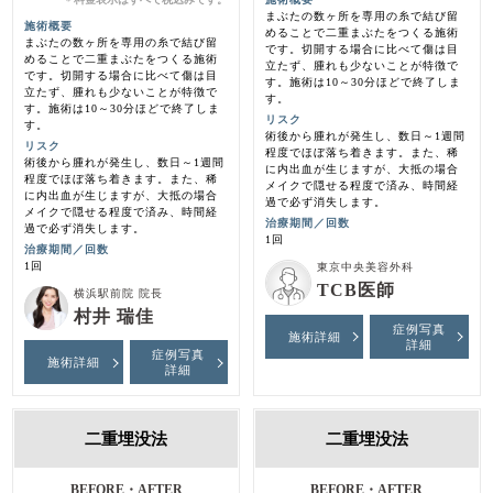
＊
まぶたの数ヶ所を専用の糸で結び留
施術概要
めることで二重まぶたをつくる施術
まぶたの数ヶ所を専用の糸で結び留
です。切開する場合に比べて傷は目
めることで二重まぶたをつくる施術
立たず、腫れも少ないことが特徴で
です。切開する場合に比べて傷は目
す。施術は10～30分ほどで終了しま
立たず、腫れも少ないことが特徴で
す。
す。施術は10～30分ほどで終了しま
リスク
す。
術後から腫れが発生し、数日～1週間
リスク
程度でほぼ落ち着きます。また、稀
術後から腫れが発生し、数日～1週間
に内出血が生じますが、大抵の場合
程度でほぼ落ち着きます。また、稀
メイクで隠せる程度で済み、時間経
に内出血が生じますが、大抵の場合
過で必ず消失します。
メイクで隠せる程度で済み、時間経
治療期間／回数
過で必ず消失します。
1回
治療期間／回数
1回
東京中央美容外科
TCB医師
横浜駅前院 院長
村井 瑞佳
症例写真
施術詳細
詳細
症例写真
施術詳細
詳細
二重埋没法
二重埋没法
BEFORE・AFTER
BEFORE・AFTER