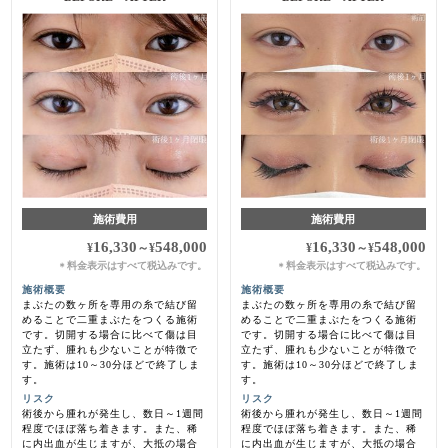
施術費用
施術費用
16,330
548,000
16,330
548,000
¥
～
¥
¥
～
¥
料金表示はすべて税込みです。
料金表示はすべて税込みです。
＊
＊
施術概要
施術概要
まぶたの数ヶ所を専用の糸で結び留
まぶたの数ヶ所を専用の糸で結び留
めることで二重まぶたをつくる施術
めることで二重まぶたをつくる施術
です。切開する場合に比べて傷は目
です。切開する場合に比べて傷は目
立たず、腫れも少ないことが特徴で
立たず、腫れも少ないことが特徴で
す。施術は10～30分ほどで終了しま
す。施術は10～30分ほどで終了しま
す。
す。
リスク
リスク
術後から腫れが発生し、数日～1週間
術後から腫れが発生し、数日～1週間
程度でほぼ落ち着きます。また、稀
程度でほぼ落ち着きます。また、稀
に内出血が生じますが、大抵の場合
に内出血が生じますが、大抵の場合