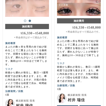
施術費用
施術費用
16,330
548,000
¥
～
¥
料金表示はすべて税込みです。
＊
16,330
548,000
¥
～
¥
料金表示はすべて税込みです。
施術概要
＊
まぶたの数ヶ所を専用の糸で結び留
施術概要
めることで二重まぶたをつくる施術
まぶたの数ヶ所を専用の糸で結び留
です。切開する場合に比べて傷は目
めることで二重まぶたをつくる施術
立たず、腫れも少ないことが特徴で
です。切開する場合に比べて傷は目
す。施術は10～30分ほどで終了しま
立たず、腫れも少ないことが特徴で
す。
す。施術は10～30分ほどで終了しま
リスク
す。
術後から腫れが発生し、数日～1週間
リスク
程度でほぼ落ち着きます。また、稀
術後から腫れが発生し、数日～1週間
に内出血が生じますが、大抵の場合
程度でほぼ落ち着きます。また、稀
メイクで隠せる程度で済み、時間経
に内出血が生じますが、大抵の場合
過で必ず消失します。
メイクで隠せる程度で済み、時間経
治療期間／回数
過で必ず消失します。
1回
治療期間／回数
1回
横浜駅前院 院長
村井 瑞佳
横浜駅前院 院長
村井 瑞佳