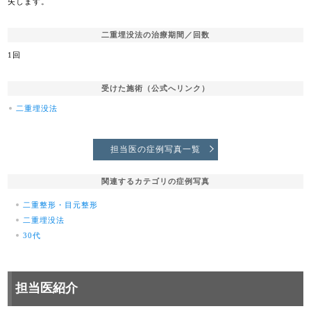
失します。
二重埋没法の治療期間／回数
1回
受けた施術（公式へリンク）
二重埋没法
担当医の症例写真一覧
関連するカテゴリの症例写真
二重整形・目元整形
二重埋没法
30代
担当医紹介