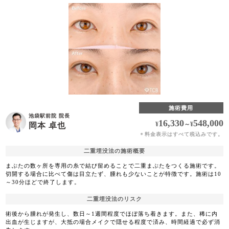
施術費用
池袋駅前院 院長
16,330
548,000
¥
～
¥
岡本 卓也
料金表示はすべて税込みです。
＊
二重埋没法の施術概要
まぶたの数ヶ所を専用の糸で結び留めることで二重まぶたをつくる施術です。
切開する場合に比べて傷は目立たず、腫れも少ないことが特徴です。施術は10
～30分ほどで終了します。
二重埋没法のリスク
術後から腫れが発生し、数日～1週間程度でほぼ落ち着きます。また、稀に内
出血が生じますが、大抵の場合メイクで隠せる程度で済み、時間経過で必ず消