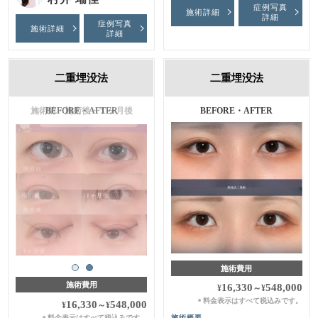
症例写真
施術詳細
詳細
症例写真
施術詳細
詳細
二重埋没法
二重埋没法
施術前・施術後・１ヶ月後
BEFORE・AFTER
施術費用
施術費用
16,330
548,000
¥
～
¥
料金表示はすべて税込みです。
＊
16,330
548,000
¥
～
¥
料金表示はすべて税込みです。
施術概要