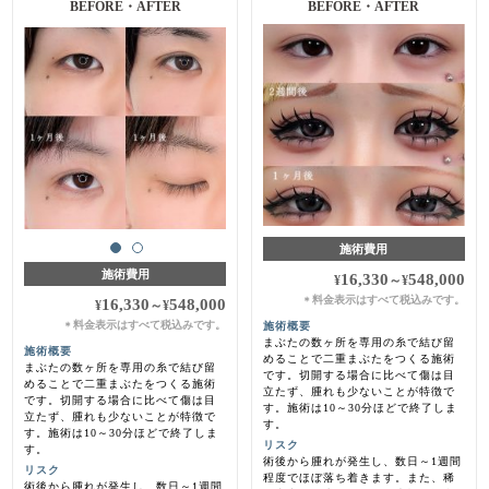
施術前・1ヵ月後
BEFORE・AFTER
施術費用
施術費用
16,330
548,000
¥
～
¥
料金表示はすべて税込みです。
＊
16,330
548,000
¥
～
¥
料金表示はすべて税込みです。
施術概要
＊
まぶたの数ヶ所を専用の糸で結び留
施術概要
めることで二重まぶたをつくる施術
まぶたの数ヶ所を専用の糸で結び留
です。切開する場合に比べて傷は目
めることで二重まぶたをつくる施術
立たず、腫れも少ないことが特徴で
です。切開する場合に比べて傷は目
す。施術は10～30分ほどで終了しま
立たず、腫れも少ないことが特徴で
す。
す。施術は10～30分ほどで終了しま
リスク
す。
術後から腫れが発生し、数日～1週間
リスク
程度でほぼ落ち着きます。また、稀
術後から腫れが発生し、数日～1週間