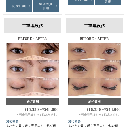
詳細
症例写真
施術詳細
詳細
二重埋没法
二重埋没法
BEFORE・AFTER
BEFORE・AFTER
施術費用
施術費用
16,330
548,000
16,330
548,000
¥
～
¥
¥
～
¥
料金表示はすべて税込みです。
料金表示はすべて税込みです。
＊
＊
施術概要
施術概要
まぶたの数ヶ所を専用の糸で結び留
まぶたの数ヶ所を専用の糸で結び留