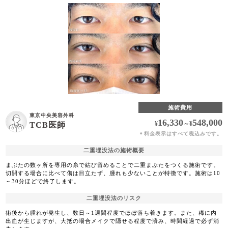
施術費用
東京中央美容外科
16,330
548,000
¥
～
¥
TCB医師
料金表示はすべて税込みです。
＊
二重埋没法の施術概要
まぶたの数ヶ所を専用の糸で結び留めることで二重まぶたをつくる施術です。
切開する場合に比べて傷は目立たず、腫れも少ないことが特徴です。施術は10
～30分ほどで終了します。
二重埋没法のリスク
術後から腫れが発生し、数日～1週間程度でほぼ落ち着きます。また、稀に内
出血が生じますが、大抵の場合メイクで隠せる程度で済み、時間経過で必ず消