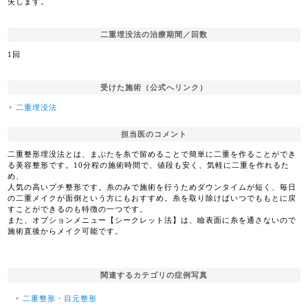
失します。
二重埋没法の治療期間／回数
1回
受けた施術（公式へリンク）
二重埋没法
担当医のコメント
二重整形埋没法とは、まぶたを糸で留めることで簡単に二重を作ることができ
る美容整形です。10分程の施術時間で、値段も安く、気軽に二重を作れるた
め、
人気の高いプチ整形です。糸のみで施術を行うためダウンタイムが短く、毎日
の二重メイクが面倒という方にもおすすめ。糸を取り除けばいつでももとに戻
すことができるのも特徴の一つです。
また、オプションメニュー【シークレット法】は、瞼表面に糸を通さないので
施術直後からメイク可能です。
関連するカテゴリの症例写真
二重整形・目元整形