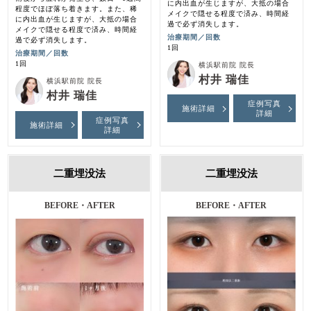
に内出血が生じますが、大抵の場合
程度でほぼ落ち着きます。また、稀
メイクで隠せる程度で済み、時間経
に内出血が生じますが、大抵の場合
過で必ず消失します。
メイクで隠せる程度で済み、時間経
治療期間／回数
過で必ず消失します。
1回
治療期間／回数
1回
横浜駅前院 院長
村井 瑞佳
横浜駅前院 院長
村井 瑞佳
症例写真
施術詳細
詳細
症例写真
施術詳細
詳細
二重埋没法
二重埋没法
施術前・施術後・１ヶ月後
BEFORE・AFTER