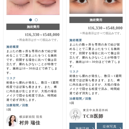
施術費用
施術費用
16,330
548,000
¥
～
¥
料金表示はすべて税込みです。
＊
16,330
548,000
¥
～
¥
料金表示はすべて税込みです。
施術概要
＊
まぶたの数ヶ所を専用の糸で結び留
施術概要
めることで二重まぶたをつくる施術
まぶたの数ヶ所を専用の糸で結び留
です。切開する場合に比べて傷は目
めることで二重まぶたをつくる施術
立たず、腫れも少ないことが特徴で
です。切開する場合に比べて傷は目
す。施術は10～30分ほどで終了しま
立たず、腫れも少ないことが特徴で
す。
す。施術は10～30分ほどで終了しま
リスク
す。
術後から腫れが発生し、数日～1週間
リスク
程度でほぼ落ち着きます。また、稀
術後から腫れが発生し、数日～1週間
に内出血が生じますが、大抵の場合
程度でほぼ落ち着きます。また、稀
メイクで隠せる程度で済み、時間経
に内出血が生じますが、大抵の場合
過で必ず消失します。
メイクで隠せる程度で済み、時間経
治療期間／回数
過で必ず消失します。
1回
治療期間／回数
1回
東京中央美容外科
TCB医師
横浜駅前院 院長
村井 瑞佳
症例写真
施術詳細