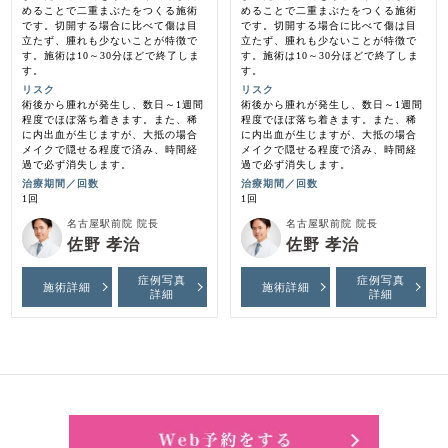
めることで二重まぶたをつくる施術
めることで二重まぶたをつくる施術
です。切開する場合に比べて傷は目
です。切開する場合に比べて傷は目
立たず、腫れも少ないことが特徴で
立たず、腫れも少ないことが特徴で
す。施術は10～30分ほどで終了しま
す。施術は10～30分ほどで終了しま
す。
す。
リスク
リスク
術後から腫れが発生し、数日～1週間
術後から腫れが発生し、数日～1週間
程度でほぼ落ち着きます。また、稀
程度でほぼ落ち着きます。また、稀
に内出血が生じますが、大抵の場合
に内出血が生じますが、大抵の場合
メイクで隠せる程度で済み、時間経
メイクで隠せる程度で済み、時間経
過で必ず消失します。
過で必ず消失します。
治療期間／回数
治療期間／回数
1回
1回
名古屋駅前院 院長
名古屋駅前院 院長
佐野 孝治
佐野 孝治
症例写真
症例写真
施術詳細
施術詳細
詳細
詳細