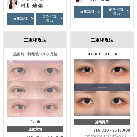
村井 瑞佳
症例写真
施術詳細
詳細
症例写真
施術詳細
詳細
二重埋没法
二重埋没法
施術前・施術後・１ヶ月後
BEFORE・AFTER
施術費用
施術費用
16,330
548,000
¥
～
¥
料金表示はすべて税込みです。
＊