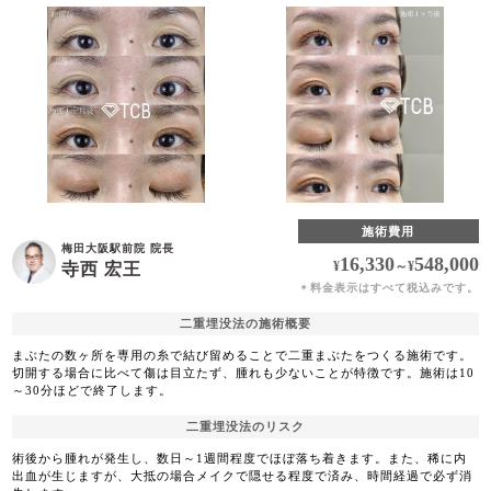
施術費用
梅田大阪駅前院 院長
16,330
548,000
¥
～
¥
寺西 宏王
料金表示はすべて税込みです。
＊
二重埋没法の施術概要
まぶたの数ヶ所を専用の糸で結び留めることで二重まぶたをつくる施術です。
切開する場合に比べて傷は目立たず、腫れも少ないことが特徴です。施術は10
～30分ほどで終了します。
二重埋没法のリスク
術後から腫れが発生し、数日～1週間程度でほぼ落ち着きます。また、稀に内
出血が生じますが、大抵の場合メイクで隠せる程度で済み、時間経過で必ず消