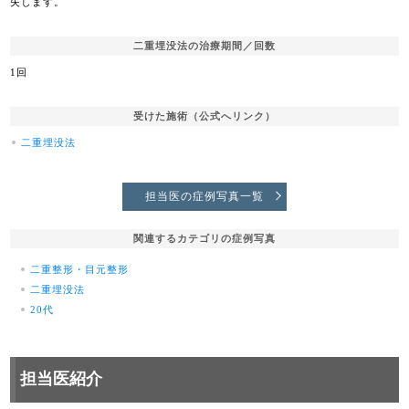
失します。
二重埋没法の治療期間／回数
1回
受けた施術（公式へリンク）
二重埋没法
担当医の症例写真一覧
関連するカテゴリの症例写真
二重整形・目元整形
二重埋没法
20代
担当医紹介