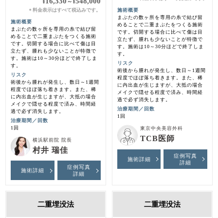
16,330
548,000
¥
～
¥
料金表示はすべて税込みです。
施術概要
＊
まぶたの数ヶ所を専用の糸で結び留
施術概要
めることで二重まぶたをつくる施術
まぶたの数ヶ所を専用の糸で結び留
です。切開する場合に比べて傷は目
めることで二重まぶたをつくる施術
立たず、腫れも少ないことが特徴で
です。切開する場合に比べて傷は目
す。施術は10～30分ほどで終了しま
立たず、腫れも少ないことが特徴で
す。
す。施術は10～30分ほどで終了しま
リスク
す。
術後から腫れが発生し、数日～1週間
リスク
程度でほぼ落ち着きます。また、稀
術後から腫れが発生し、数日～1週間
に内出血が生じますが、大抵の場合
程度でほぼ落ち着きます。また、稀
メイクで隠せる程度で済み、時間経
に内出血が生じますが、大抵の場合
過で必ず消失します。
メイクで隠せる程度で済み、時間経
治療期間／回数
過で必ず消失します。
1回
治療期間／回数
1回
東京中央美容外科
TCB医師
横浜駅前院 院長
村井 瑞佳
症例写真
施術詳細
詳細
症例写真
施術詳細
詳細
二重埋没法
二重埋没法