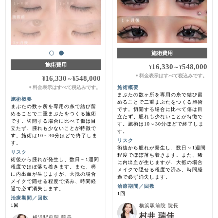
施術費用
施術費用
16,330
548,000
¥
～
¥
料金表示はすべて税込みです。
＊
16,330
548,000
¥
～
¥
料金表示はすべて税込みです。
施術概要
＊
まぶたの数ヶ所を専用の糸で結び留
施術概要
めることで二重まぶたをつくる施術
まぶたの数ヶ所を専用の糸で結び留
です。切開する場合に比べて傷は目
めることで二重まぶたをつくる施術
立たず、腫れも少ないことが特徴で
です。切開する場合に比べて傷は目
す。施術は10～30分ほどで終了しま
立たず、腫れも少ないことが特徴で
す。
す。施術は10～30分ほどで終了しま
リスク
す。
術後から腫れが発生し、数日～1週間
リスク
程度でほぼ落ち着きます。また、稀
術後から腫れが発生し、数日～1週間
に内出血が生じますが、大抵の場合
程度でほぼ落ち着きます。また、稀
メイクで隠せる程度で済み、時間経
に内出血が生じますが、大抵の場合
過で必ず消失します。
メイクで隠せる程度で済み、時間経
治療期間／回数
過で必ず消失します。
1回
治療期間／回数
1回
横浜駅前院 院長
村井 瑞佳
横浜駅前院 院長