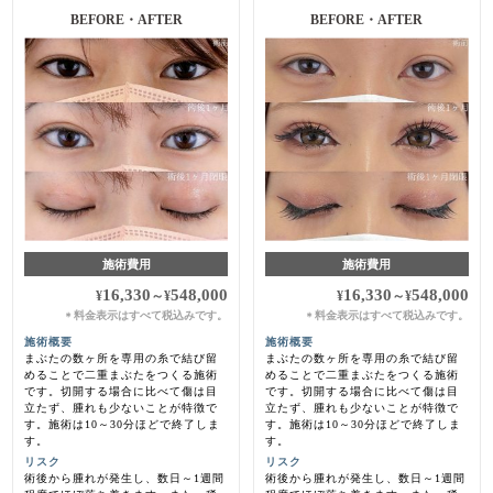
BEFORE・AFTER
BEFORE・AFTER
施術費用
施術費用
16,330
548,000
16,330
548,000
¥
～
¥
¥
～
¥
料金表示はすべて税込みです。
料金表示はすべて税込みです。
＊
＊
施術概要
施術概要
まぶたの数ヶ所を専用の糸で結び留
まぶたの数ヶ所を専用の糸で結び留
めることで二重まぶたをつくる施術
めることで二重まぶたをつくる施術
です。切開する場合に比べて傷は目
です。切開する場合に比べて傷は目
立たず、腫れも少ないことが特徴で
立たず、腫れも少ないことが特徴で
す。施術は10～30分ほどで終了しま
す。施術は10～30分ほどで終了しま
す。
す。
リスク
リスク
術後から腫れが発生し、数日～1週間
術後から腫れが発生し、数日～1週間