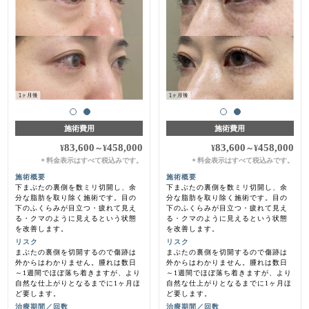
施術費用
施術費用
83,600
458,000
83,600
458,000
¥
～
¥
¥
～
¥
料金表示はすべて税込みです。
料金表示はすべて税込みです。
＊
＊
施術概要
施術概要
下まぶたの裏側を数ミリ切開し、余
下まぶたの裏側を数ミリ切開し、余
分な脂肪を取り除く施術です。目の
分な脂肪を取り除く施術です。目の
下のふくらみが目立つ・疲れて見え
下のふくらみが目立つ・疲れて見え
る・クマのように見えるという状態
る・クマのように見えるという状態
を改善します。
を改善します。
リスク
リスク
まぶたの裏側を切開するので傷跡は
まぶたの裏側を切開するので傷跡は
外からはわかりません。腫れは数日
外からはわかりません。腫れは数日
～1週間でほぼ落ち着きますが、より
～1週間でほぼ落ち着きますが、より
自然な仕上がりとなるまでに1ヶ月ほ
自然な仕上がりとなるまでに1ヶ月ほ
ど要します。
ど要します。
治療期間／回数
治療期間／回数