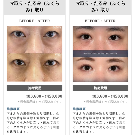
マ取り・たるみ（ふくら
マ取り・たるみ（ふくら
み）取り
み）取り
BEFORE・AFTER
BEFORE・AFTER
施術費用
施術費用
83,600
458,000
83,600
458,000
¥
～
¥
¥
～
¥
料金表示はすべて税込みです。
料金表示はすべて税込みです。
＊
＊
施術概要
施術概要
下まぶたの裏側を数ミリ切開し、余
下まぶたの裏側を数ミリ切開し、余
分な脂肪を取り除く施術です。目の
分な脂肪を取り除く施術です。目の
下のふくらみが目立つ・疲れて見え
下のふくらみが目立つ・疲れて見え
る・クマのように見えるという状態
る・クマのように見えるという状態
を改善します。
を改善します。