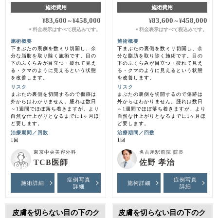
施術費用
施術費用
83,600
458,000
83,600
458,000
¥
～
¥
¥
～
¥
料金表示はすべて税込みです。
料金表示はすべて税込みです。
＊
＊
施術概要
施術概要
下まぶたの裏側を数ミリ切開し、余
下まぶたの裏側を数ミリ切開し、余
分な脂肪を取り除く施術です。目の
分な脂肪を取り除く施術です。目の
下のふくらみが目立つ・疲れて見え
下のふくらみが目立つ・疲れて見え
る・クマのように見えるという状態
る・クマのように見えるという状態
を改善します。
を改善します。
リスク
リスク
まぶたの裏側を切開するので傷跡は
まぶたの裏側を切開するので傷跡は
外からはわかりません。腫れは数日
外からはわかりません。腫れは数日
～1週間でほぼ落ち着きますが、より
～1週間でほぼ落ち着きますが、より
自然な仕上がりとなるまでに1ヶ月ほ
自然な仕上がりとなるまでに1ヶ月ほ
ど要します。
ど要します。
治療期間／回数
治療期間／回数
1回
1回
東京中央美容外科
名古屋駅前院 院長
TCB医師
佐野 孝治
症例写真
症例写真
施術詳細
施術詳細
詳細
詳細
皮膚を切らない目の下のク
皮膚を切らない目の下のク