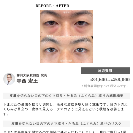
BEFORE・AFTER
施術費用
梅田大阪駅前院 院長
83,600
458,000
¥
～
¥
寺西 宏王
料金表示はすべて税込みです。
＊
皮膚を切らない目の下のクマ取り・たるみ（ふくらみ）取りの施術概要
下まぶたの裏側を数ミリ切開し、余分な脂肪を取り除く施術です。目の下のふ
くらみが目立つ・疲れて見える・クマのように見えるという状態を改善しま
す。
皮膚を切らない目の下のクマ取り・たるみ（ふくらみ）取りのリスク
まぶたの裏側を切開するので傷跡は外からはわかりません。腫れは数日～1週