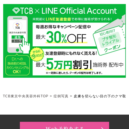
TCB東京中央美容外科TOP
>
症例写真
>
皮膚を切らない目の下のクマ取