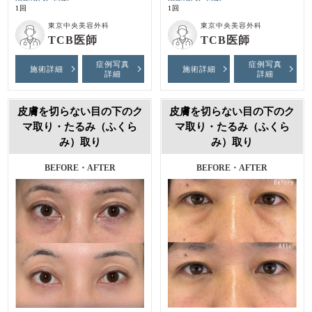
1回
1回
東京中央美容外科
東京中央美容外科
TCB医師
TCB医師
症例写真
症例写真
施術詳細
施術詳細
詳細
詳細
皮膚を切らない目の下のク
皮膚を切らない目の下のク
マ取り・たるみ（ふくら
マ取り・たるみ（ふくら
み）取り
み）取り
BEFORE・AFTER
BEFORE・AFTER