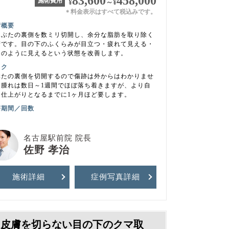
83,600
458,000
施術費用
¥
～
¥
料金表示はすべて税込みです。
＊
術概要
まぶたの裏側を数ミリ切開し、余分な脂肪を取り除く
術です。目の下のふくらみが目立つ・疲れて見える・
マのように見えるという状態を改善します。
スク
ぶたの裏側を切開するので傷跡は外からはわかりませ
。腫れは数日～1週間でほぼ落ち着きますが、より自
な仕上がりとなるまでに1ヶ月ほど要します。
療期間／回数
名古屋駅前院 院長
佐野 孝治
施術詳細
症例写真
詳細
皮膚を切らない目の下のクマ取