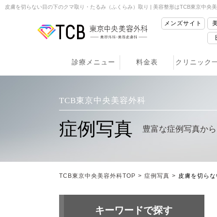
皮膚を切らない目の下のクマ取り・たるみ（ふくらみ）取り | 美容整形はTCB東京中央
メンズサイト
診療メニュー
料金表
クリニック
TCB東京中央美容外科
症例写真
豊富な症例写真から
TCB東京中央美容外科TOP
>
症例写真
>
皮膚を切らな
キーワードで探す