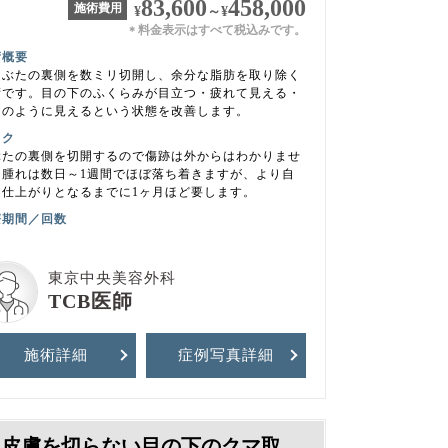
83,600
458,000
施術費用
¥
～
¥
料金表示はすべて税込みです。
＊
術概要
まぶたの裏側を数ミリ切開し、余分な脂肪を取り除く
術です。目の下のふくらみが目立つ・疲れて見える・
マのように見えるという状態を改善します。
スク
ぶたの裏側を切開するので傷跡は外からはわかりませ
。腫れは数日～1週間でほぼ落ち着きますが、より自
な仕上がりとなるまでに1ヶ月ほど要します。
療期間／回数
東京中央美容外科
TCB医師
施術詳細
症例写真
詳細
皮膚を切らない目の下のクマ取