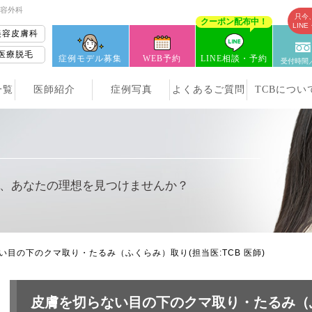
美容外科
只今
クーポン配布中！
LIN
美容皮膚科
医療脱毛
症例モデル募集
WEB予約
LINE相談・予約
受付時間／
一覧
医師紹介
症例写真
よくあるご質問
TCBについ
、
あなたの理想を見つけませんか？
い目の下のクマ取り・たるみ（ふくらみ）取り
(担当医:TCB 医師)
皮膚を切らない目の下のクマ取り・たるみ（