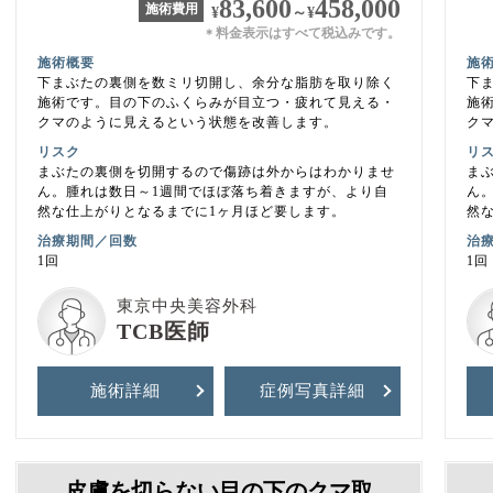
83,600
458,000
施術費用
¥
～
¥
料金表示はすべて税込みです。
＊
施術概要
施
下まぶたの裏側を数ミリ切開し、余分な脂肪を取り除く
下
施術です。目の下のふくらみが目立つ・疲れて見える・
施
クマのように見えるという状態を改善します。
ク
リスク
リ
まぶたの裏側を切開するので傷跡は外からはわかりませ
ま
ん。腫れは数日～1週間でほぼ落ち着きますが、より自
ん
然な仕上がりとなるまでに1ヶ月ほど要します。
然
治療期間／回数
治
1回
1回
東京中央美容外科
TCB医師
施術詳細
症例写真
詳細
皮膚を切らない目の下のクマ取