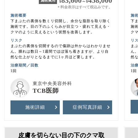
83,600
458,000
施術費用
¥
～
¥
料金表示はすべて税込みです。
＊
施術概要
施
下まぶたの裏側を数ミリ切開し、余分な脂肪を取り除く
下
施術です。目の下のふくらみが目立つ・疲れて見える・
施
クマのように見えるという状態を改善します。
ク
リスク
リ
まぶたの裏側を切開するので傷跡は外からはわかりませ
ま
ん。腫れは数日～1週間でほぼ落ち着きますが、より自
ん
然な仕上がりとなるまでに1ヶ月ほど要します。
然
治療期間／回数
治
1回
1回
東京中央美容外科
TCB医師
施術詳細
症例写真
詳細
皮膚を切らない目の下のクマ取