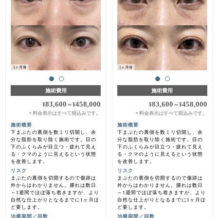
施術費用
施術費用
83,600
458,000
83,600
458,000
¥
～
¥
¥
～
¥
料金表示はすべて税込みです。
料金表示はすべて税込みです。
＊
＊
施術概要
施術概要
下まぶたの裏側を数ミリ切開し、余
下まぶたの裏側を数ミリ切開し、余
分な脂肪を取り除く施術です。目の
分な脂肪を取り除く施術です。目の
下のふくらみが目立つ・疲れて見え
下のふくらみが目立つ・疲れて見え
る・クマのように見えるという状態
る・クマのように見えるという状態
を改善します。
を改善します。
リスク
リスク
まぶたの裏側を切開するので傷跡は
まぶたの裏側を切開するので傷跡は
外からはわかりません。腫れは数日
外からはわかりません。腫れは数日
～1週間でほぼ落ち着きますが、より
～1週間でほぼ落ち着きますが、より
自然な仕上がりとなるまでに1ヶ月ほ
自然な仕上がりとなるまでに1ヶ月ほ
ど要します。
ど要します。
治療期間／回数
治療期間／回数