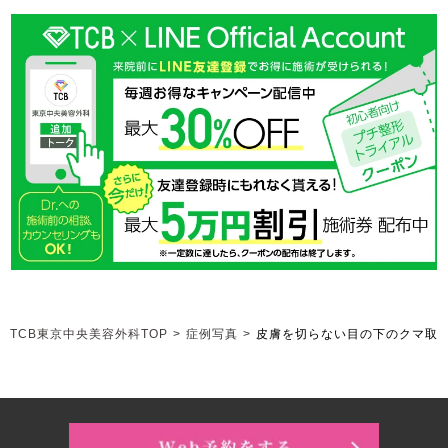
TCB東京中央美容外科TOP
>
症例写真
>
皮膚を切らない目の下のクマ取