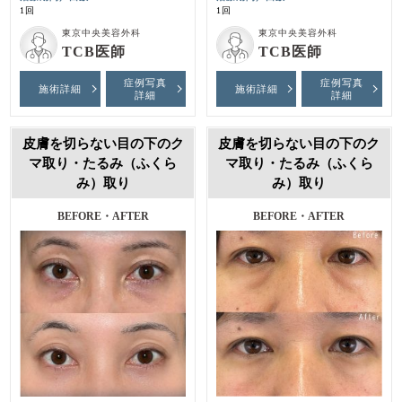
1回
1回
東京中央美容外科
東京中央美容外科
TCB医師
TCB医師
症例写真
症例写真
施術詳細
施術詳細
詳細
詳細
皮膚を切らない目の下のク
皮膚を切らない目の下のク
マ取り・たるみ（ふくら
マ取り・たるみ（ふくら
み）取り
み）取り
BEFORE・AFTER
BEFORE・AFTER