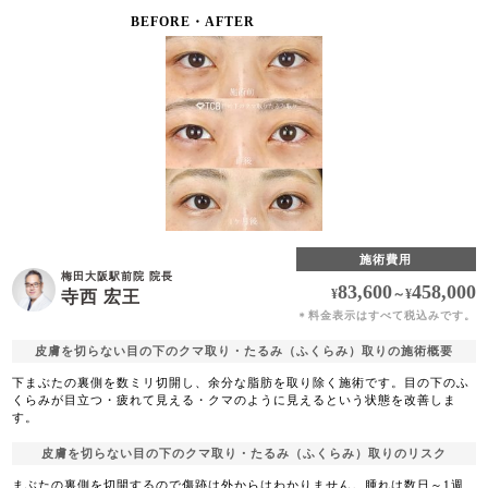
BEFORE・AFTER
施術費用
梅田大阪駅前院 院長
83,600
458,000
¥
～
¥
寺西 宏王
料金表示はすべて税込みです。
＊
皮膚を切らない目の下のクマ取り・たるみ（ふくらみ）取りの施術概要
下まぶたの裏側を数ミリ切開し、余分な脂肪を取り除く施術です。目の下のふ
くらみが目立つ・疲れて見える・クマのように見えるという状態を改善しま
す。
皮膚を切らない目の下のクマ取り・たるみ（ふくらみ）取りのリスク
まぶたの裏側を切開するので傷跡は外からはわかりません。腫れは数日～1週