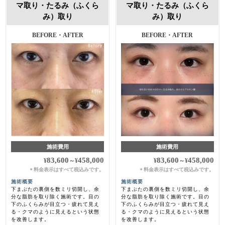
マ取り・たるみ（ふくら
マ取り・たるみ（ふくら
み）取り
み）取り
BEFORE・AFTER
BEFORE・AFTER
施術費用
施術費用
83,600
458,000
83,600
458,000
¥
～
¥
¥
～
¥
料金表示はすべて税込みです。
料金表示はすべて税込みです。
＊
＊
施術概要
施術概要
下まぶたの裏側を数ミリ切開し、余
下まぶたの裏側を数ミリ切開し、余
分な脂肪を取り除く施術です。目の
分な脂肪を取り除く施術です。目の
下のふくらみが目立つ・疲れて見え
下のふくらみが目立つ・疲れて見え
る・クマのように見えるという状態
る・クマのように見えるという状態
を改善します。
を改善します。