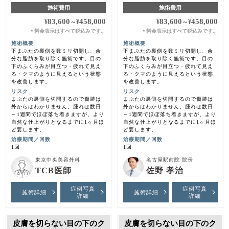
施術費用
施術費用
83,600
458,000
83,600
458,000
¥
～
¥
¥
～
¥
料金表示はすべて税込みです。
料金表示はすべて税込みです。
＊
＊
施術概要
施術概要
下まぶたの裏側を数ミリ切開し、余
下まぶたの裏側を数ミリ切開し、余
分な脂肪を取り除く施術です。目の
分な脂肪を取り除く施術です。目の
下のふくらみが目立つ・疲れて見え
下のふくらみが目立つ・疲れて見え
る・クマのように見えるという状態
る・クマのように見えるという状態
を改善します。
を改善します。
リスク
リスク
まぶたの裏側を切開するので傷跡は
まぶたの裏側を切開するので傷跡は
外からはわかりません。腫れは数日
外からはわかりません。腫れは数日
～1週間でほぼ落ち着きますが、より
～1週間でほぼ落ち着きますが、より
自然な仕上がりとなるまでに1ヶ月ほ
自然な仕上がりとなるまでに1ヶ月ほ
ど要します。
ど要します。
治療期間／回数
治療期間／回数
1回
1回
東京中央美容外科
名古屋駅前院 院長
TCB医師
佐野 孝治
症例写真
症例写真
施術詳細
施術詳細
詳細
詳細
皮膚を切らない目の下のク
皮膚を切らない目の下のク