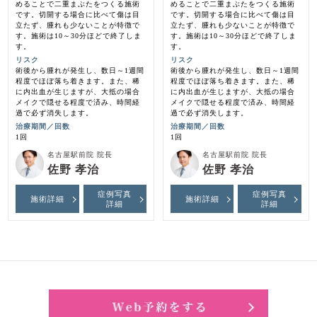
めることで二重まぶたをつくる施術
めることで二重まぶたをつくる施術
です。切開する場合に比べて傷は目
です。切開する場合に比べて傷は目
立たず、腫れも少ないことが特徴で
立たず、腫れも少ないことが特徴で
す。施術は10～30分ほどで終了しま
す。施術は10～30分ほどで終了しま
す。
す。
リスク
リスク
術後から腫れが発生し、数日～1週間
術後から腫れが発生し、数日～1週間
程度でほぼ落ち着きます。また、稀
程度でほぼ落ち着きます。また、稀
に内出血が生じますが、大抵の場合
に内出血が生じますが、大抵の場合
メイクで隠せる程度で済み、時間経
メイクで隠せる程度で済み、時間経
過で必ず消失します。
過で必ず消失します。
治療期間／回数
治療期間／回数
1回
1回
名古屋駅前院 院長
名古屋駅前院 院長
佐野 孝治
佐野 孝治
症例写真
症例写真
施術詳細
施術詳細
詳細
詳細