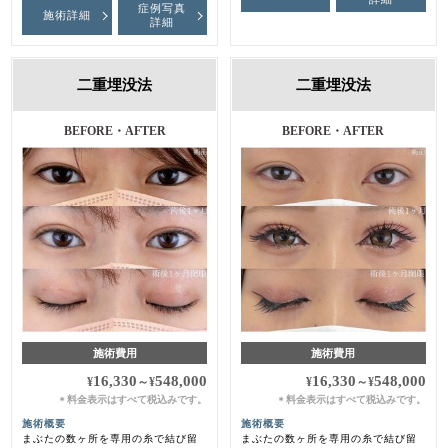
症例写真
施術詳細
詳細
二重埋没法
二重埋没法
BEFORE・AFTER
BEFORE・AFTER
施術費用
施術費用
16,330
548,000
16,330
548,000
¥
～
¥
¥
～
¥
料金表示はすべて税込みです。
料金表示はすべて税込みです。
＊
＊
施術概要
施術概要
まぶたの数ヶ所を専用の糸で結び留
まぶたの数ヶ所を専用の糸で結び留