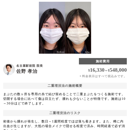
施術費用
名古屋駅前院 院長
16,330
548,000
¥
～
¥
佐野 孝治
料金表示はすべて税込みです。
＊
二重埋没法の施術概要
まぶたの数ヶ所を専用の糸で結び留めることで二重まぶたをつくる施術です。
切開する場合に比べて傷は目立たず、腫れも少ないことが特徴です。施術は10
～30分ほどで終了します。
二重埋没法のリスク
術後から腫れが発生し、数日～1週間程度でほぼ落ち着きます。また、稀に内
出血が生じますが、大抵の場合メイクで隠せる程度で済み、時間経過で必ず消