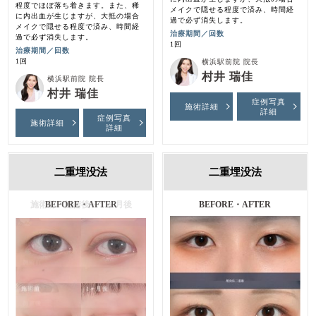
程度でほぼ落ち着きます。また、稀
メイクで隠せる程度で済み、時間経
に内出血が生じますが、大抵の場合
過で必ず消失します。
メイクで隠せる程度で済み、時間経
治療期間／回数
過で必ず消失します。
1回
治療期間／回数
1回
横浜駅前院 院長
村井 瑞佳
横浜駅前院 院長
村井 瑞佳
症例写真
施術詳細
詳細
症例写真
施術詳細
詳細
二重埋没法
二重埋没法
施術前・施術後・１ヶ月後
BEFORE・AFTER