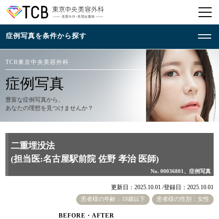
TCB東京中央美容外科
症例写真
豊富な症例写真から、
あなたの理想を見つけませんか？
二重埋没法
(担当医:名古屋駅前院 佐野 孝治 医師)
No. 00036801、症例写真
更新日：2025.10.01 /
登録日：2025.10.01
患者様の年齢：19歳以下
患者様の性別：女性
BEFORE・AFTER