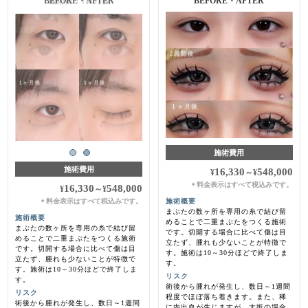
施術前・1ヵ月後
BEFORE・AFTER
施術費用
施術費用
16,330
548,000
¥
～
¥
料金表示はすべて税込みです。
＊
16,330
548,000
¥
～
¥
料金表示はすべて税込みです。
施術概要
＊
まぶたの数ヶ所を専用の糸で結び留
施術概要
めることで二重まぶたをつくる施術
まぶたの数ヶ所を専用の糸で結び留
です。切開する場合に比べて傷は目
めることで二重まぶたをつくる施術
立たず、腫れも少ないことが特徴で
です。切開する場合に比べて傷は目
す。施術は10～30分ほどで終了しま
立たず、腫れも少ないことが特徴で
す。
す。施術は10～30分ほどで終了しま
リスク
す。
術後から腫れが発生し、数日～1週間
リスク
程度でほぼ落ち着きます。また、稀
術後から腫れが発生し、数日～1週間
に内出血が生じますが、大抵の場合