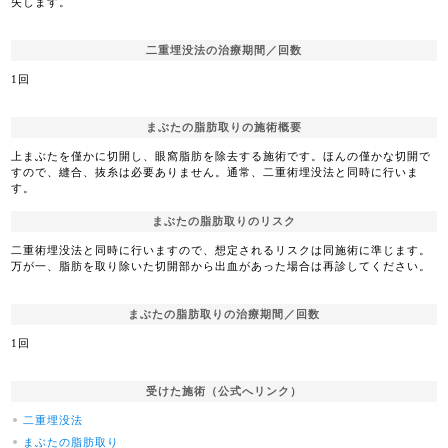
失します。
二重埋没法の治療期間／回数
1回
まぶたの脂肪取りの施術概要
上まぶたを僅かに切開し、眼窩脂肪を除去する施術です。ほんの僅かな切開で
すので、縫合、抜糸は必要ありません。通常、二重術埋没法と同時に行いま
す。
まぶたの脂肪取りのリスク
二重術埋没法と同時に行いますので、想定されるリスクは同施術に準じます。
万が一、脂肪を取り除いた切開部から出血があった場合は再診してください。
まぶたの脂肪取りの治療期間／回数
1回
受けた施術（公式へリンク）
二重埋没法
まぶたの脂肪取り