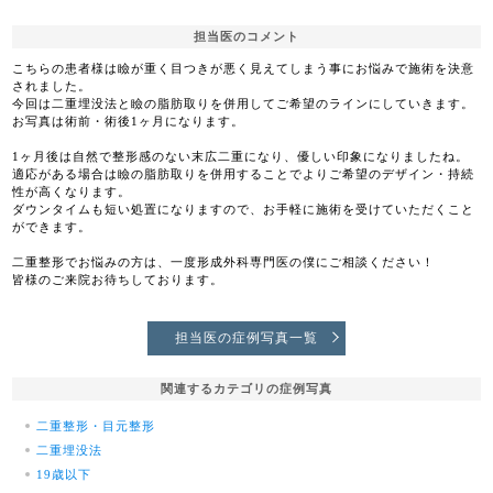
担当医のコメント
こちらの患者様は瞼が重く目つきが悪く見えてしまう事にお悩みで施術を決意
されました。
今回は二重埋没法と瞼の脂肪取りを併用してご希望のラインにしていきます。
お写真は術前・術後1ヶ月になります。
1ヶ月後は自然で整形感のない末広二重になり、優しい印象になりましたね。
適応がある場合は瞼の脂肪取りを併用することでよりご希望のデザイン・持続
性が高くなります。
ダウンタイムも短い処置になりますので、お手軽に施術を受けていただくこと
ができます。
二重整形でお悩みの方は、一度形成外科専門医の僕にご相談ください！
皆様のご来院お待ちしております。
担当医の症例写真一覧
関連するカテゴリの症例写真
二重整形・目元整形
二重埋没法
19歳以下