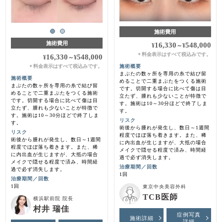
施術費用
施術費用
16,330
548,000
¥
～
¥
料金表示はすべて税込みです。
＊
16,330
548,000
¥
～
¥
料金表示はすべて税込みです。
施術概要
＊
まぶたの数ヶ所を専用の糸で結び留
施術概要
めることで二重まぶたをつくる施術
まぶたの数ヶ所を専用の糸で結び留
です。切開する場合に比べて傷は目
めることで二重まぶたをつくる施術
立たず、腫れも少ないことが特徴で
です。切開する場合に比べて傷は目
す。施術は10～30分ほどで終了しま
立たず、腫れも少ないことが特徴で
す。
す。施術は10～30分ほどで終了しま
リスク
す。
術後から腫れが発生し、数日～1週間
リスク
程度でほぼ落ち着きます。また、稀
術後から腫れが発生し、数日～1週間
に内出血が生じますが、大抵の場合
程度でほぼ落ち着きます。また、稀
メイクで隠せる程度で済み、時間経
に内出血が生じますが、大抵の場合
過で必ず消失します。
メイクで隠せる程度で済み、時間経
治療期間／回数
過で必ず消失します。
1回
治療期間／回数
1回
東京中央美容外科
TCB医師
横浜駅前院 院長
村井 瑞佳
症例写真
施術詳細
詳細