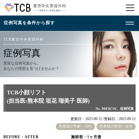
TCB東京中央美容外科
症例写真
豊富な症例写真から、
あなたの理想を見つけませんか？
TCB小顔リフト
(担当医:熊本院 垣花 瑠美子 医師)
No. 00036741、症例写真
更新日：2025.09.12 /
登録日：2025.09.12
患者様の年齢：30代
患者様の性別：女性
BEFORE・AFTER
施術前・1ヶ月後