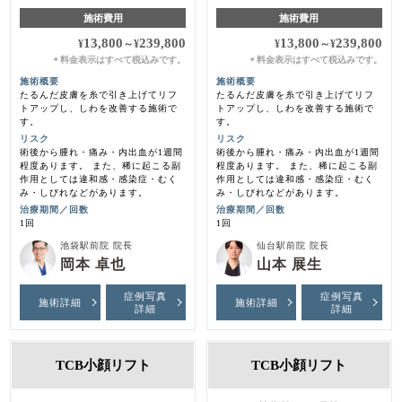
施術費用
施術費用
13,800
239,800
13,800
239,800
¥
～
¥
¥
～
¥
料金表示はすべて税込みです。
料金表示はすべて税込みです。
＊
＊
施術概要
施術概要
たるんだ皮膚を糸で引き上げてリフ
たるんだ皮膚を糸で引き上げてリフ
トアップし、しわを改善する施術で
トアップし、しわを改善する施術で
す。
す。
リスク
リスク
術後から腫れ・痛み・内出血が1週間
術後から腫れ・痛み・内出血が1週間
程度あります。 また、稀に起こる副
程度あります。 また、稀に起こる副
作用としては違和感・感染症・むく
作用としては違和感・感染症・むく
み・しびれなどがあります。
み・しびれなどがあります。
治療期間／回数
治療期間／回数
1回
1回
池袋駅前院 院長
仙台駅前院 院長
岡本 卓也
山本 展生
症例写真
症例写真
施術詳細
施術詳細
詳細
詳細
TCB小顔リフト
TCB小顔リフト