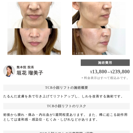
施術費用
熊本院 院長
13,800
239,800
¥
～
¥
垣花 瑠美子
料金表示はすべて税込みです。
＊
TCB小顔リフトの施術概要
たるんだ皮膚を糸で引き上げてリフトアップし、しわを改善する施術です。
TCB小顔リフトのリスク
術後から腫れ・痛み・内出血が1週間程度あります。 また、稀に起こる副作用
としては違和感・感染症・むくみ・しびれなどがあります。