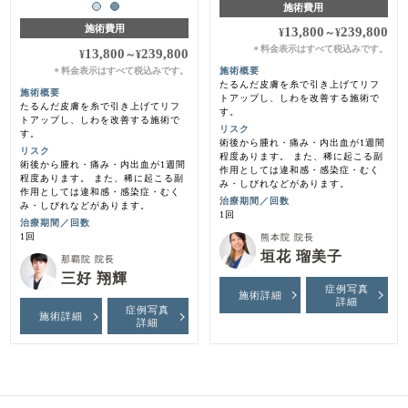
施術費用
施術費用
13,800
239,800
¥
～
¥
料金表示はすべて税込みです。
＊
13,800
239,800
¥
～
¥
料金表示はすべて税込みです。
施術概要
＊
たるんだ皮膚を糸で引き上げてリフ
施術概要
トアップし、しわを改善する施術で
たるんだ皮膚を糸で引き上げてリフ
す。
トアップし、しわを改善する施術で
リスク
す。
術後から腫れ・痛み・内出血が1週間
リスク
程度あります。 また、稀に起こる副
術後から腫れ・痛み・内出血が1週間
作用としては違和感・感染症・むく
程度あります。 また、稀に起こる副
み・しびれなどがあります。
作用としては違和感・感染症・むく
治療期間／回数
み・しびれなどがあります。
1回
治療期間／回数
1回
熊本院 院長
垣花 瑠美子
那覇院 院長
三好 翔輝
症例写真
施術詳細
詳細
症例写真
施術詳細
詳細