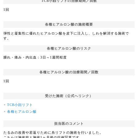
TCB小顔リフトの治療期間／回数
1回
各種ヒアルロン酸の施術概要
弾性と凝集性に優れたヒアルロン酸を皮下に注入し、しわを解消する施術で
す。
各種ヒアルロン酸のリスク
腫れ・痛み・内出血：3日～1週間程度
各種ヒアルロン酸の治療期間／回数
1回
受けた施術（公式へリンク）
TCB小顔リフト
各種ヒアルロン酸
担当医のコメント
たるみの改善や若返りために糸リフトの施術を行いました。
こちらは施術前と施術1ヶ月後の症例写真です。