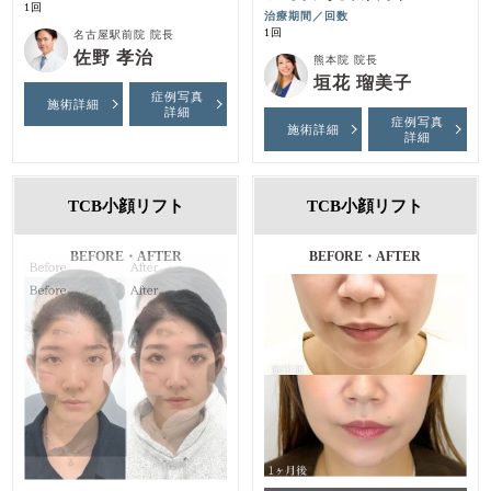
1回
治療期間／回数
1回
名古屋駅前院 院長
佐野 孝治
熊本院 院長
垣花 瑠美子
症例写真
施術詳細
詳細
症例写真
施術詳細
詳細
TCB小顔リフト
TCB小顔リフト
BEFORE・AFTER