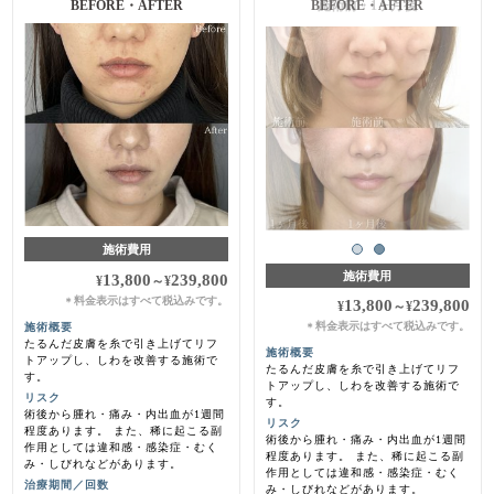
BEFORE・AFTER
施術前・1ヶ月後
施術費用
施術費用
13,800
239,800
¥
～
¥
料金表示はすべて税込みです。
＊
13,800
239,800
¥
～
¥
料金表示はすべて税込みです。
施術概要
＊
たるんだ皮膚を糸で引き上げてリフ
施術概要
トアップし、しわを改善する施術で
たるんだ皮膚を糸で引き上げてリフ
す。
トアップし、しわを改善する施術で
リスク
す。
術後から腫れ・痛み・内出血が1週間
リスク
程度あります。 また、稀に起こる副
術後から腫れ・痛み・内出血が1週間
作用としては違和感・感染症・むく
程度あります。 また、稀に起こる副
み・しびれなどがあります。
作用としては違和感・感染症・むく
治療期間／回数
み・しびれなどがあります。