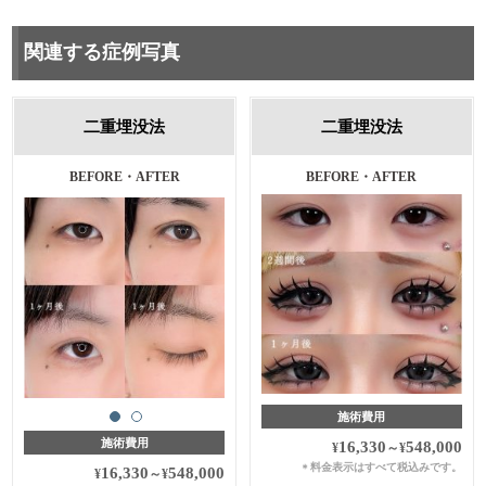
関連する症例写真
二重埋没法
二重埋没法
BEFORE・AFTER
BEFORE・AFTER
施術費用
施術費用
16,330
548,000
¥
～
¥
料金表示はすべて税込みです。
＊
16,330
548,000
¥
～
¥