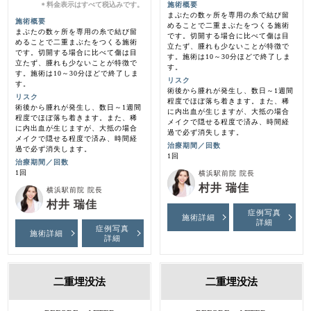
料金表示はすべて税込みです。
施術概要
＊
まぶたの数ヶ所を専用の糸で結び留
施術概要
めることで二重まぶたをつくる施術
まぶたの数ヶ所を専用の糸で結び留
です。切開する場合に比べて傷は目
めることで二重まぶたをつくる施術
立たず、腫れも少ないことが特徴で
です。切開する場合に比べて傷は目
す。施術は10～30分ほどで終了しま
立たず、腫れも少ないことが特徴で
す。
す。施術は10～30分ほどで終了しま
リスク
す。
術後から腫れが発生し、数日～1週間
リスク
程度でほぼ落ち着きます。また、稀
術後から腫れが発生し、数日～1週間
に内出血が生じますが、大抵の場合
程度でほぼ落ち着きます。また、稀
メイクで隠せる程度で済み、時間経
に内出血が生じますが、大抵の場合
過で必ず消失します。
メイクで隠せる程度で済み、時間経
治療期間／回数
過で必ず消失します。
1回
治療期間／回数
1回
横浜駅前院 院長
村井 瑞佳
横浜駅前院 院長
村井 瑞佳
症例写真
施術詳細
詳細
症例写真
施術詳細
詳細
二重埋没法
二重埋没法