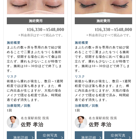
施術費用
施術費用
16,330
548,000
16,330
548,000
¥
～
¥
¥
～
¥
料金表示はすべて税込みです。
料金表示はすべて税込みです。
＊
＊
施術概要
施術概要
まぶたの数ヶ所を専用の糸で結び留
まぶたの数ヶ所を専用の糸で結び留
めることで二重まぶたをつくる施術
めることで二重まぶたをつくる施術
です。切開する場合に比べて傷は目
です。切開する場合に比べて傷は目
立たず、腫れも少ないことが特徴で
立たず、腫れも少ないことが特徴で
す。施術は10～30分ほどで終了しま
す。施術は10～30分ほどで終了しま
す。
す。
リスク
リスク
術後から腫れが発生し、数日～1週間
術後から腫れが発生し、数日～1週間
程度でほぼ落ち着きます。また、稀
程度でほぼ落ち着きます。また、稀
に内出血が生じますが、大抵の場合
に内出血が生じますが、大抵の場合
メイクで隠せる程度で済み、時間経
メイクで隠せる程度で済み、時間経
過で必ず消失します。
過で必ず消失します。
治療期間／回数
治療期間／回数
1回
1回
名古屋駅前院 院長
名古屋駅前院 院長
佐野 孝治
佐野 孝治
症例写真
症例写真
施術詳細
施術詳細