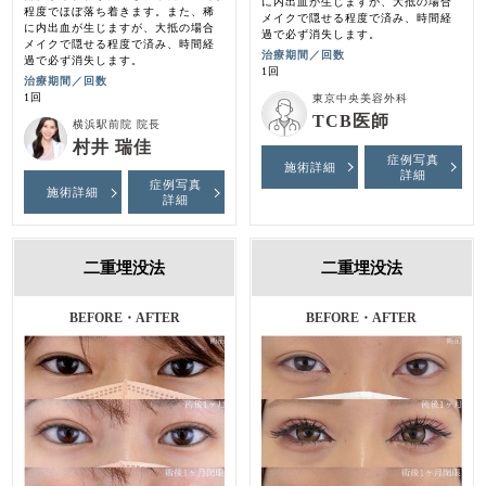
に内出血が生じますが、大抵の場合
程度でほぼ落ち着きます。また、稀
メイクで隠せる程度で済み、時間経
に内出血が生じますが、大抵の場合
過で必ず消失します。
メイクで隠せる程度で済み、時間経
治療期間／回数
過で必ず消失します。
1回
治療期間／回数
1回
東京中央美容外科
TCB医師
横浜駅前院 院長
村井 瑞佳
症例写真
施術詳細
詳細
症例写真
施術詳細
詳細
二重埋没法
二重埋没法
BEFORE・AFTER
BEFORE・AFTER