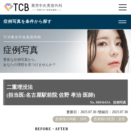
TCB東京中央美容外科
症例写真
豊富な症例写真から、
あなたの理想を見つけませんか？
二重埋没法
(担当医:名古屋駅前院 佐野 孝治 医師)
No. 00036454、症例写真
更新日：2025.07.30 /
登録日：2025.07.30
患者様の年齢：20代
患者様の性別：女性
BEFORE・AFTER