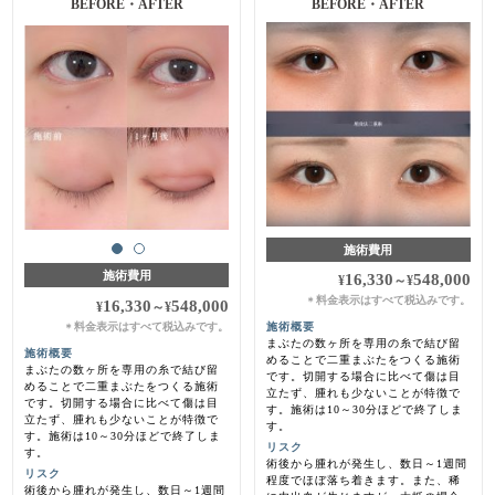
BEFORE・AFTER
BEFORE・AFTER
施術費用
施術費用
16,330
548,000
¥
～
¥
料金表示はすべて税込みです。
＊
16,330
548,000
¥
～
¥
料金表示はすべて税込みです。
施術概要
＊
まぶたの数ヶ所を専用の糸で結び留
施術概要
めることで二重まぶたをつくる施術
まぶたの数ヶ所を専用の糸で結び留
です。切開する場合に比べて傷は目
めることで二重まぶたをつくる施術
立たず、腫れも少ないことが特徴で
です。切開する場合に比べて傷は目
す。施術は10～30分ほどで終了しま
立たず、腫れも少ないことが特徴で
す。
す。施術は10～30分ほどで終了しま
リスク
す。
術後から腫れが発生し、数日～1週間
リスク
程度でほぼ落ち着きます。また、稀
術後から腫れが発生し、数日～1週間