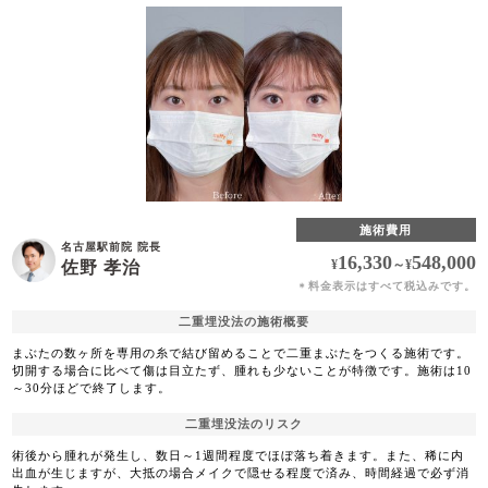
施術費用
名古屋駅前院 院長
16,330
548,000
¥
～
¥
佐野 孝治
料金表示はすべて税込みです。
＊
二重埋没法の施術概要
まぶたの数ヶ所を専用の糸で結び留めることで二重まぶたをつくる施術です。
切開する場合に比べて傷は目立たず、腫れも少ないことが特徴です。施術は10
～30分ほどで終了します。
二重埋没法のリスク
術後から腫れが発生し、数日～1週間程度でほぼ落ち着きます。また、稀に内
出血が生じますが、大抵の場合メイクで隠せる程度で済み、時間経過で必ず消