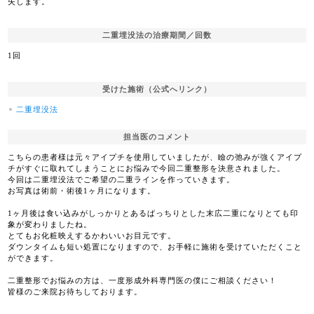
失します。
二重埋没法の治療期間／回数
1回
受けた施術（公式へリンク）
二重埋没法
担当医のコメント
こちらの患者様は元々アイプチを使用していましたが、瞼の弛みが強くアイプ
チがすぐに取れてしまうことにお悩みで今回二重整形を決意されました。
今回は二重埋没法でご希望の二重ラインを作っていきます。
お写真は術前・術後1ヶ月になります。
1ヶ月後は食い込みがしっかりとあるぱっちりとした末広二重になりとても印
象が変わりましたね。
とてもお化粧映えするかわいいお目元です。
ダウンタイムも短い処置になりますので、お手軽に施術を受けていただくこと
ができます。
二重整形でお悩みの方は、一度形成外科専門医の僕にご相談ください！
皆様のご来院お待ちしております。