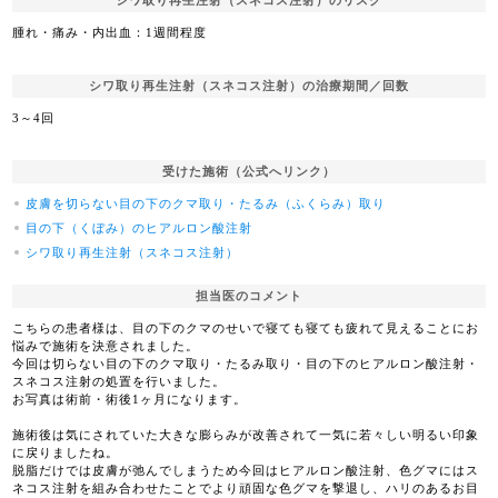
腫れ・痛み・内出血：1週間程度
シワ取り再生注射（スネコス注射）の治療期間／回数
3～4回
受けた施術（公式へリンク）
皮膚を切らない目の下のクマ取り・たるみ（ふくらみ）取り
目の下（くぼみ）のヒアルロン酸注射
シワ取り再生注射（スネコス注射）
担当医のコメント
こちらの患者様は、目の下のクマのせいで寝ても寝ても疲れて見えることにお
悩みで施術を決意されました。
今回は切らない目の下のクマ取り・たるみ取り・目の下のヒアルロン酸注射・
スネコス注射の処置を行いました。
お写真は術前・術後1ヶ月になります。
施術後は気にされていた大きな膨らみが改善されて一気に若々しい明るい印象
に戻りましたね。
脱脂だけでは皮膚が弛んでしまうため今回はヒアルロン酸注射、色グマにはス
ネコス注射を組み合わせたことでより頑固な色グマを撃退し、ハリのあるお目