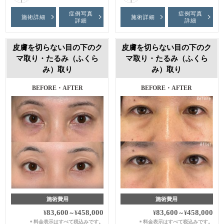
症例写真
症例写真
施術詳細
施術詳細
詳細
詳細
皮膚を切らない目の下のク
皮膚を切らない目の下のク
マ取り・たるみ（ふくら
マ取り・たるみ（ふくら
み）取り
み）取り
BEFORE・AFTER
BEFORE・AFTER
施術費用
施術費用
83,600
458,000
83,600
458,000
¥
～
¥
¥
～
¥
料金表示はすべて税込みです。
料金表示はすべて税込みです。
＊
＊