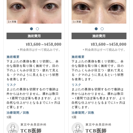
施術費用
施術費用
83,600
458,000
83,600
458,000
¥
～
¥
¥
～
¥
料金表示はすべて税込みです。
料金表示はすべて税込みです。
＊
＊
施術概要
施術概要
下まぶたの裏側を数ミリ切開し、余
下まぶたの裏側を数ミリ切開し、余
分な脂肪を取り除く施術です。目の
分な脂肪を取り除く施術です。目の
下のふくらみが目立つ・疲れて見え
下のふくらみが目立つ・疲れて見え
る・クマのように見えるという状態
る・クマのように見えるという状態
を改善します。
を改善します。
リスク
リスク
まぶたの裏側を切開するので傷跡は
まぶたの裏側を切開するので傷跡は
外からはわかりません。腫れは数日
外からはわかりません。腫れは数日
～1週間でほぼ落ち着きますが、より
～1週間でほぼ落ち着きますが、より
自然な仕上がりとなるまでに1ヶ月ほ
自然な仕上がりとなるまでに1ヶ月ほ
ど要します。
ど要します。
治療期間／回数
治療期間／回数
1回
1回
東京中央美容外科
東京中央美容外科
TCB医師
TCB医師