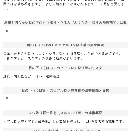
間でほぼ落ち着きますが、より自然な仕上がりとなるまでに1ヶ月ほど要しま
す。
皮膚を切らない目の下のクマ取り・たるみ（ふくらみ）取りの治療期間／回数
1回
目の下（くぼみ）のヒアルロン酸注射の施術概要
目元のたるみが目立ちにくくなり、張りを取り戻すことができる施術です。
「青クマ」と「黒クマ」の改善に効果があります。
目の下（くぼみ）のヒアルロン酸注射のリスク
腫れ・内出血など：2日～2週間程度
目の下（くぼみ）のヒアルロン酸注射の治療期間／回数
1回
シワ取り再生注射（スネコス注射）の施術概要
ヒアルロン酸とアミノ酸を配合した製剤を注入し、しわを改善する施術です。
シワ取り再生注射（スネコス注射）のリスク