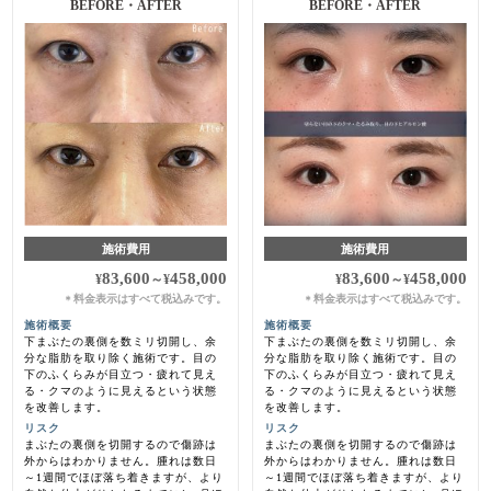
BEFORE・AFTER
BEFORE・AFTER
施術費用
施術費用
83,600
458,000
83,600
458,000
¥
～
¥
¥
～
¥
料金表示はすべて税込みです。
料金表示はすべて税込みです。
＊
＊
施術概要
施術概要
下まぶたの裏側を数ミリ切開し、余
下まぶたの裏側を数ミリ切開し、余
分な脂肪を取り除く施術です。目の
分な脂肪を取り除く施術です。目の
下のふくらみが目立つ・疲れて見え
下のふくらみが目立つ・疲れて見え
る・クマのように見えるという状態
る・クマのように見えるという状態
を改善します。
を改善します。
リスク
リスク
まぶたの裏側を切開するので傷跡は
まぶたの裏側を切開するので傷跡は
外からはわかりません。腫れは数日
外からはわかりません。腫れは数日
～1週間でほぼ落ち着きますが、より
～1週間でほぼ落ち着きますが、より