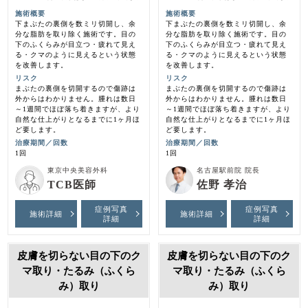
施術概要
施術概要
下まぶたの裏側を数ミリ切開し、余
下まぶたの裏側を数ミリ切開し、余
分な脂肪を取り除く施術です。目の
分な脂肪を取り除く施術です。目の
下のふくらみが目立つ・疲れて見え
下のふくらみが目立つ・疲れて見え
る・クマのように見えるという状態
る・クマのように見えるという状態
を改善します。
を改善します。
リスク
リスク
まぶたの裏側を切開するので傷跡は
まぶたの裏側を切開するので傷跡は
外からはわかりません。腫れは数日
外からはわかりません。腫れは数日
～1週間でほぼ落ち着きますが、より
～1週間でほぼ落ち着きますが、より
自然な仕上がりとなるまでに1ヶ月ほ
自然な仕上がりとなるまでに1ヶ月ほ
ど要します。
ど要します。
治療期間／回数
治療期間／回数
1回
1回
東京中央美容外科
名古屋駅前院 院長
TCB医師
佐野 孝治
症例写真
症例写真
施術詳細
施術詳細
詳細
詳細
皮膚を切らない目の下のク
皮膚を切らない目の下のク
マ取り・たるみ（ふくら
マ取り・たるみ（ふくら
み）取り
み）取り