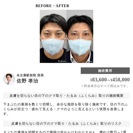
BEFORE・AFTER
施術費用
名古屋駅前院 院長
83,600
458,000
¥
～
¥
佐野 孝治
料金表示はすべて税込みです。
＊
皮膚を切らない目の下のクマ取り・たるみ（ふくらみ）取りの施術概要
下まぶたの裏側を数ミリ切開し、余分な脂肪を取り除く施術です。目の下のふ
くらみが目立つ・疲れて見える・クマのように見えるという状態を改善しま
す。
皮膚を切らない目の下のクマ取り・たるみ（ふくらみ）取りのリスク
まぶたの裏側を切開するので傷跡は外からはわかりません。腫れは数日～1週