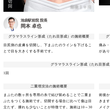
池袋駅前院 院長
岡本 卓也
グラマラスライン形成（たれ目形成）の施術概要
グ
目尻側の皮膚を切開し、下まぶたのラインを下げるこ
痛み
とで目を大きくする手術です。
があ
グラマラスライン形成（たれ目形成
1回
二重埋没法の施術概要
まぶたの数ヶ所を専用の糸で結び留めることで二重ま
術後か
ぶたをつくる施術です。切開する場合に比べて傷は目
きま
立たず、腫れも少ないことが特徴です。施術は10～30
メイ