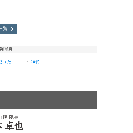
一覧
例写真
成（た
20代
前院 院長
 卓也