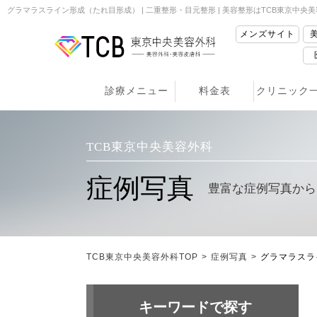
グラマラスライン形成（たれ目形成） | 二重整形・目元整形 | 美容整形はTCB東京中央
メンズサイト
診療メニュー
料金表
クリニック
TCB東京中央美容外科
症例写真
豊富な症例写真から
TCB東京中央美容外科TOP
>
症例写真
>
グラマラスラ
キーワードで探す