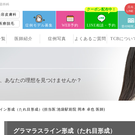
美容外科
只今
クーポン配布中！
LIN
美容皮膚科
医療脱毛
症例モデル募集
WEB予約
LINE相談・予約
受付時間／
一覧
医師紹介
症例写真
よくあるご質問
TCBについ
、
あなたの理想を見つけませんか？
イン形成（たれ目形成）
(担当医:池袋駅前院 岡本 卓也 医師)
グラマラスライン形成（たれ目形成）