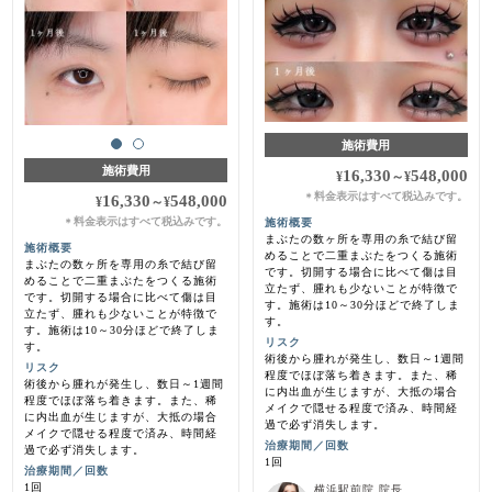
施術費用
施術費用
16,330
548,000
¥
～
¥
料金表示はすべて税込みです。
＊
16,330
548,000
¥
～
¥
料金表示はすべて税込みです。
施術概要
＊
まぶたの数ヶ所を専用の糸で結び留
施術概要
めることで二重まぶたをつくる施術
まぶたの数ヶ所を専用の糸で結び留
です。切開する場合に比べて傷は目
めることで二重まぶたをつくる施術
立たず、腫れも少ないことが特徴で
です。切開する場合に比べて傷は目
す。施術は10～30分ほどで終了しま
立たず、腫れも少ないことが特徴で
す。
す。施術は10～30分ほどで終了しま
リスク
す。
術後から腫れが発生し、数日～1週間
リスク
程度でほぼ落ち着きます。また、稀
術後から腫れが発生し、数日～1週間
に内出血が生じますが、大抵の場合
程度でほぼ落ち着きます。また、稀
メイクで隠せる程度で済み、時間経
に内出血が生じますが、大抵の場合
過で必ず消失します。
メイクで隠せる程度で済み、時間経
治療期間／回数
過で必ず消失します。
1回
治療期間／回数
1回
横浜駅前院 院長