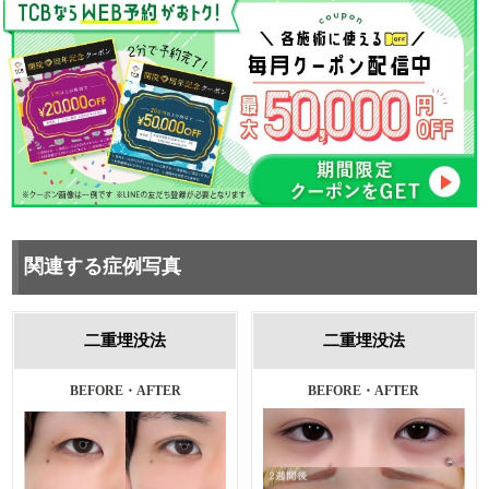
関連する症例写真
二重埋没法
二重埋没法
施術前・1ヵ月後
BEFORE・AFTER