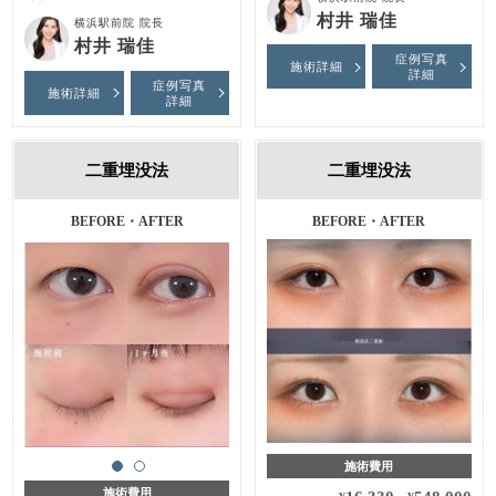
村井 瑞佳
横浜駅前院 院長
村井 瑞佳
症例写真
施術詳細
詳細
症例写真
施術詳細
詳細
二重埋没法
二重埋没法
施術前・施術後・１ヶ月後
BEFORE・AFTER
施術費用
施術費用