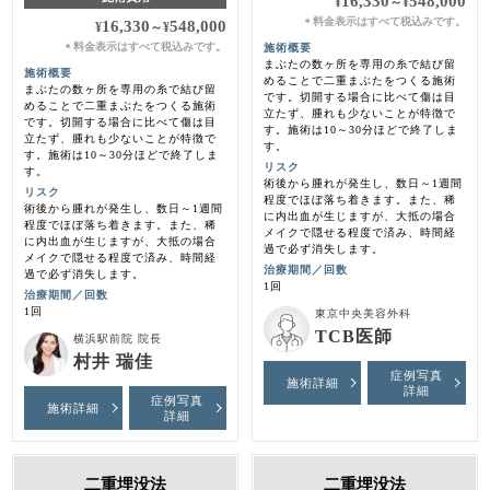
16,330
548,000
¥
～
¥
料金表示はすべて税込みです。
＊
16,330
548,000
¥
～
¥
料金表示はすべて税込みです。
施術概要
＊
まぶたの数ヶ所を専用の糸で結び留
施術概要
めることで二重まぶたをつくる施術
まぶたの数ヶ所を専用の糸で結び留
です。切開する場合に比べて傷は目
めることで二重まぶたをつくる施術
立たず、腫れも少ないことが特徴で
です。切開する場合に比べて傷は目
す。施術は10～30分ほどで終了しま
立たず、腫れも少ないことが特徴で
す。
す。施術は10～30分ほどで終了しま
リスク
す。
術後から腫れが発生し、数日～1週間
リスク
程度でほぼ落ち着きます。また、稀
術後から腫れが発生し、数日～1週間
に内出血が生じますが、大抵の場合
程度でほぼ落ち着きます。また、稀
メイクで隠せる程度で済み、時間経
に内出血が生じますが、大抵の場合
過で必ず消失します。
メイクで隠せる程度で済み、時間経
治療期間／回数
過で必ず消失します。
1回
治療期間／回数
1回
東京中央美容外科
TCB医師
横浜駅前院 院長
村井 瑞佳
症例写真
施術詳細
詳細
症例写真
施術詳細
詳細
二重埋没法
二重埋没法