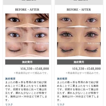
BEFORE・AFTER
BEFORE・AFTER
施術費用
施術費用
16,330
548,000
16,330
548,000
¥
～
¥
¥
～
¥
料金表示はすべて税込みです。
料金表示はすべて税込みです。
＊
＊
施術概要
施術概要
まぶたの数ヶ所を専用の糸で結び留
まぶたの数ヶ所を専用の糸で結び留
めることで二重まぶたをつくる施術
めることで二重まぶたをつくる施術
です。切開する場合に比べて傷は目
です。切開する場合に比べて傷は目
立たず、腫れも少ないことが特徴で
立たず、腫れも少ないことが特徴で
す。施術は10～30分ほどで終了しま
す。施術は10～30分ほどで終了しま
す。
す。
リスク
リスク