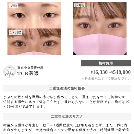
施術費用
東京中央美容外科
16,330
548,000
¥
～
¥
TCB医師
料金表示はすべて税込みです。
＊
二重埋没法の施術概要
まぶたの数ヶ所を専用の糸で結び留めることで二重まぶたをつくる施術です。
切開する場合に比べて傷は目立たず、腫れも少ないことが特徴です。施術は10
～30分ほどで終了します。
二重埋没法のリスク
術後から腫れが発生し、数日～1週間程度でほぼ落ち着きます。また、稀に内
出血が生じますが、大抵の場合メイクで隠せる程度で済み、時間経過で必ず消