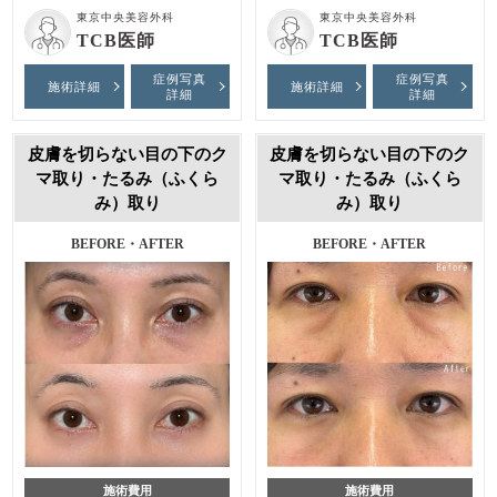
東京中央美容外科
東京中央美容外科
TCB医師
TCB医師
症例写真
症例写真
施術詳細
施術詳細
詳細
詳細
皮膚を切らない目の下のク
皮膚を切らない目の下のク
マ取り・たるみ（ふくら
マ取り・たるみ（ふくら
み）取り
み）取り
BEFORE・AFTER
BEFORE・AFTER
施術費用
施術費用