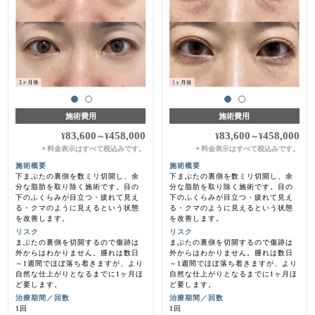
施術費用
施術費用
83,600
458,000
83,600
458,000
¥
～
¥
¥
～
¥
料金表示はすべて税込みです。
料金表示はすべて税込みです。
＊
＊
施術概要
施術概要
下まぶたの裏側を数ミリ切開し、余
下まぶたの裏側を数ミリ切開し、余
分な脂肪を取り除く施術です。目の
分な脂肪を取り除く施術です。目の
下のふくらみが目立つ・疲れて見え
下のふくらみが目立つ・疲れて見え
る・クマのように見えるという状態
る・クマのように見えるという状態
を改善します。
を改善します。
リスク
リスク
まぶたの裏側を切開するので傷跡は
まぶたの裏側を切開するので傷跡は
外からはわかりません。腫れは数日
外からはわかりません。腫れは数日
～1週間でほぼ落ち着きますが、より
～1週間でほぼ落ち着きますが、より
自然な仕上がりとなるまでに1ヶ月ほ
自然な仕上がりとなるまでに1ヶ月ほ
ど要します。
ど要します。
治療期間／回数
治療期間／回数
1回
1回