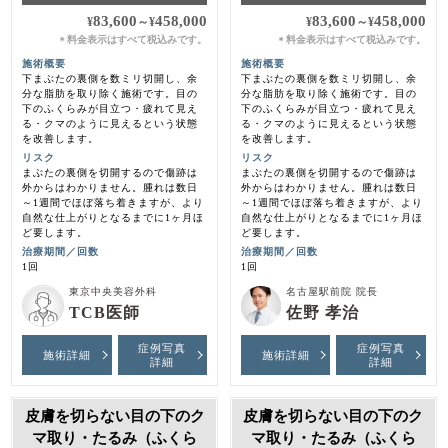
83,600
458,000
83,600
458,000
¥
～
¥
¥
～
¥
料金表示はすべて税込みです。
料金表示はすべて税込みです。
＊
＊
施術概要
施術概要
下まぶたの裏側を数ミリ切開し、余
下まぶたの裏側を数ミリ切開し、余
分な脂肪を取り除く施術です。目の
分な脂肪を取り除く施術です。目の
下のふくらみが目立つ・疲れて見え
下のふくらみが目立つ・疲れて見え
る・クマのように見えるという状態
る・クマのように見えるという状態
を改善します。
を改善します。
リスク
リスク
まぶたの裏側を切開するので傷跡は
まぶたの裏側を切開するので傷跡は
外からはわかりません。腫れは数日
外からはわかりません。腫れは数日
～1週間でほぼ落ち着きますが、より
～1週間でほぼ落ち着きますが、より
自然な仕上がりとなるまでに1ヶ月ほ
自然な仕上がりとなるまでに1ヶ月ほ
ど要します。
ど要します。
治療期間／回数
治療期間／回数
1回
1回
東京中央美容外科
名古屋駅前院 院長
TCB医師
佐野 孝治
症例写真
症例写真
施術詳細
施術詳細
詳細
詳細
皮膚を切らない目の下のク
皮膚を切らない目の下のク
マ取り・たるみ（ふくら
マ取り・たるみ（ふくら