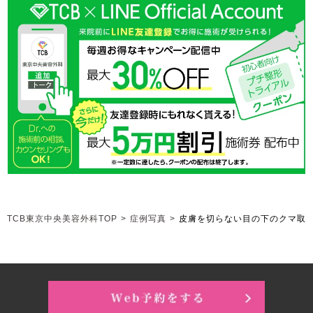
TCB東京中央美容外科TOP
>
症例写真
>
皮膚を切らない目の下のクマ取