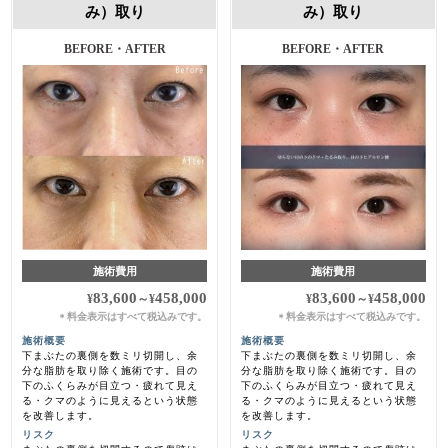
み）取り
み）取り
BEFORE・AFTER
BEFORE・AFTER
施術費用
施術費用
83,600
458,000
83,600
458,000
¥
～
¥
¥
～
¥
料金表示はすべて税込みです。
料金表示はすべて税込みです。
＊
＊
施術概要
施術概要
下まぶたの裏側を数ミリ切開し、余
下まぶたの裏側を数ミリ切開し、余
分な脂肪を取り除く施術です。目の
分な脂肪を取り除く施術です。目の
下のふくらみが目立つ・疲れて見え
下のふくらみが目立つ・疲れて見え
る・クマのように見えるという状態
る・クマのように見えるという状態
を改善します。
を改善します。
リスク
リスク