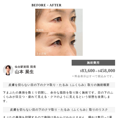
BEFORE・AFTER
施術費用
仙台駅前院 院長
83,600
458,000
¥
～
¥
山本 展生
料金表示はすべて税込みです。
＊
皮膚を切らない目の下のクマ取り・たるみ（ふくらみ）取りの施術概要
下まぶたの裏側を数ミリ切開し、余分な脂肪を取り除く施術です。目の下のふ
くらみが目立つ・疲れて見える・クマのように見えるという状態を改善しま
す。
皮膚を切らない目の下のクマ取り・たるみ（ふくらみ）取りのリスク
まぶたの裏側を切開するので傷跡は外からはわかりません。腫れは数日～1週