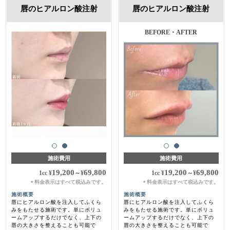
唇のヒアルロン酸注射
唇のヒアルロン酸注射
BEFORE・AFTER
施術費用
施術費用
19,200
69,800
19,200
69,800
1cc
¥
～
¥
1cc
¥
～
¥
料金表示はすべて税込みです。
料金表示はすべて税込みです。
＊
＊
施術概要
施術概要
唇にヒアルロン酸を注入してふくら
唇にヒアルロン酸を注入してふくら
みをもたせる施術です。単にボリュ
みをもたせる施術です。単にボリュ
ームアップするだけでなく、上下の
ームアップするだけでなく、上下の
唇の大きさを整えることも可能で
唇の大きさを整えることも可能で