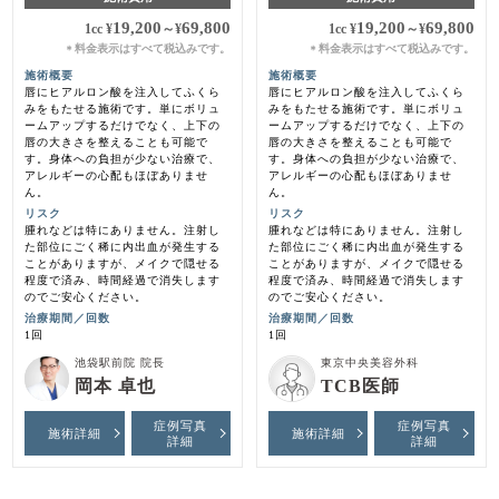
19,200
69,800
19,200
69,800
1cc
¥
～
¥
1cc
¥
～
¥
料金表示はすべて税込みです。
料金表示はすべて税込みです。
＊
＊
施術概要
施術概要
唇にヒアルロン酸を注入してふくら
唇にヒアルロン酸を注入してふくら
みをもたせる施術です。単にボリュ
みをもたせる施術です。単にボリュ
ームアップするだけでなく、上下の
ームアップするだけでなく、上下の
唇の大きさを整えることも可能で
唇の大きさを整えることも可能で
す。身体への負担が少ない治療で、
す。身体への負担が少ない治療で、
アレルギーの心配もほぼありませ
アレルギーの心配もほぼありませ
ん。
ん。
リスク
リスク
腫れなどは特にありません。注射し
腫れなどは特にありません。注射し
た部位にごく稀に内出血が発生する
た部位にごく稀に内出血が発生する
ことがありますが、メイクで隠せる
ことがありますが、メイクで隠せる
程度で済み、時間経過で消失します
程度で済み、時間経過で消失します
のでご安心ください。
のでご安心ください。
治療期間／回数
治療期間／回数
1回
1回
池袋駅前院 院長
東京中央美容外科
岡本 卓也
TCB医師
症例写真
症例写真
施術詳細
施術詳細
詳細
詳細