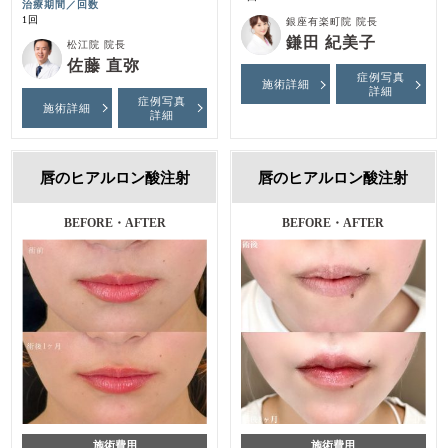
治療期間／回数
1回
銀座有楽町院 院長
鎌田 紀美子
松江院 院長
佐藤 直弥
症例写真
施術詳細
詳細
症例写真
施術詳細
詳細
唇のヒアルロン酸注射
唇のヒアルロン酸注射
BEFORE・AFTER
BEFORE・AFTER
施術費用
施術費用