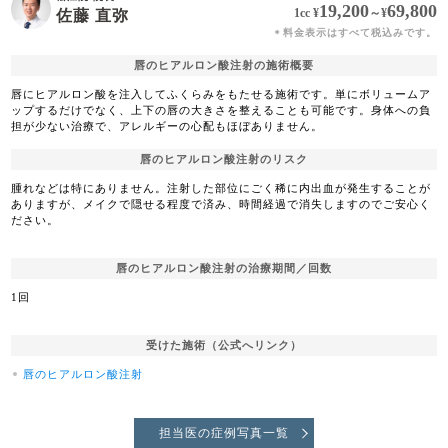
19,200
69,800
1cc
¥
～
¥
佐藤 直弥
料金表示はすべて税込みです。
＊
唇のヒアルロン酸注射の施術概要
唇にヒアルロン酸を注入してふくらみをもたせる施術です。単にボリュームア
ップするだけでなく、上下の唇の大きさを整えることも可能です。身体への負
担が少ない治療で、アレルギーの心配もほぼありません。
唇のヒアルロン酸注射のリスク
腫れなどは特にありません。注射した部位にごく稀に内出血が発生することが
ありますが、メイクで隠せる程度で済み、時間経過で消失しますのでご安心く
ださい。
唇のヒアルロン酸注射の治療期間／回数
1回
受けた施術（公式へリンク）
唇のヒアルロン酸注射
担当医の症例写真一覧