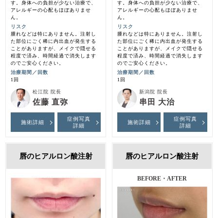
す。身体への負担が少ない治療で、
す。身体への負担が少ない治療で、
アレルギーの心配もほぼありませ
アレルギーの心配もほぼありませ
ん。
ん。
リスク
リスク
腫れなどは特にありません。注射し
腫れなどは特にありません。注射し
た部位にごく稀に内出血が発生する
た部位にごく稀に内出血が発生する
ことがありますが、メイクで隠せる
ことがありますが、メイクで隠せる
程度で済み、時間経過で消失します
程度で済み、時間経過で消失します
のでご安心ください。
のでご安心ください。
治療期間／回数
治療期間／回数
1回
1回
松江院 院長
新潟院 院長
佐藤 直弥
串田 大治
症例写真
症例写真
施術詳細
施術詳細
詳細
詳細
唇のヒアルロン酸注射
唇のヒアルロン酸注射
BEFORE・AFTER