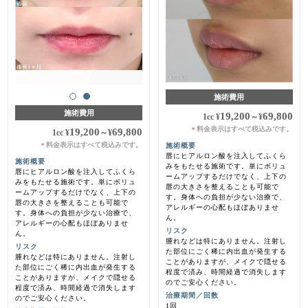
施術費用
施術費用
19,200
69,800
1cc
¥
～
¥
料金表示はすべて税込みです。
＊
19,200
69,800
1cc
¥
～
¥
料金表示はすべて税込みです。
施術概要
＊
唇にヒアルロン酸を注入してふくら
施術概要
みをもたせる施術です。単にボリュ
唇にヒアルロン酸を注入してふくら
ームアップするだけでなく、上下の
みをもたせる施術です。単にボリュ
唇の大きさを整えることも可能で
ームアップするだけでなく、上下の
す。身体への負担が少ない治療で、
唇の大きさを整えることも可能で
アレルギーの心配もほぼありませ
す。身体への負担が少ない治療で、
ん。
アレルギーの心配もほぼありませ
リスク
ん。
腫れなどは特にありません。注射し
リスク
た部位にごく稀に内出血が発生する
腫れなどは特にありません。注射し
ことがありますが、メイクで隠せる
た部位にごく稀に内出血が発生する
程度で済み、時間経過で消失します
ことがありますが、メイクで隠せる
のでご安心ください。
程度で済み、時間経過で消失します
治療期間／回数
のでご安心ください。
1回