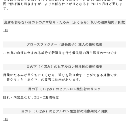
間でほぼ落ち着きますが、より自然な仕上がりとなるまでに1ヶ月ほど要しま
す。
皮膚を切らない目の下のクマ取り・たるみ（ふくらみ）取りの治療期間／回数
1回
グロースファクター（成長因子）注入の施術概要
ご自身の血液に含まれる成分で若返りを行う最先端の再生医療の一つです
目の下（くぼみ）のヒアルロン酸注射の施術概要
目元のたるみが目立ちにくくなり、張りを取り戻すことができる施術です。
「青クマ」と「黒クマ」の改善に効果があります。
目の下（くぼみ）のヒアルロン酸注射のリスク
腫れ・内出血など：2日～2週間程度
目の下（くぼみ）のヒアルロン酸注射の治療期間／回数
1回