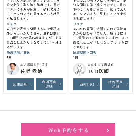
下まぶたの裏側を数ミリ切開し、余
下まぶたの裏側を数ミリ切開し、余
分な脂肪を取り除く施術です。目の
分な脂肪を取り除く施術です。目の
下のふくらみが目立つ・疲れて見え
下のふくらみが目立つ・疲れて見え
る・クマのように見えるという状態
る・クマのように見えるという状態
を改善します。
を改善します。
リスク
リスク
まぶたの裏側を切開するので傷跡は
まぶたの裏側を切開するので傷跡は
外からはわかりません。腫れは数日
外からはわかりません。腫れは数日
～1週間でほぼ落ち着きますが、より
～1週間でほぼ落ち着きますが、より
自然な仕上がりとなるまでに1ヶ月ほ
自然な仕上がりとなるまでに1ヶ月ほ
ど要します。
ど要します。
治療期間／回数
治療期間／回数
1回
1回
名古屋駅前院 院長
東京中央美容外科
佐野 孝治
TCB医師
症例写真
症例写真
施術詳細
施術詳細
詳細
詳細