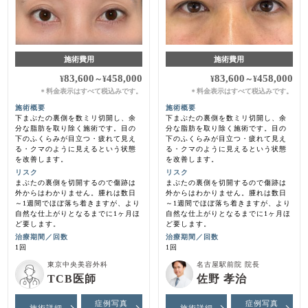
施術費用
施術費用
83,600
458,000
83,600
458,000
¥
～
¥
¥
～
¥
料金表示はすべて税込みです。
料金表示はすべて税込みです。
＊
＊
施術概要
施術概要
下まぶたの裏側を数ミリ切開し、余
下まぶたの裏側を数ミリ切開し、余
分な脂肪を取り除く施術です。目の
分な脂肪を取り除く施術です。目の
下のふくらみが目立つ・疲れて見え
下のふくらみが目立つ・疲れて見え
る・クマのように見えるという状態
る・クマのように見えるという状態
を改善します。
を改善します。
リスク
リスク
まぶたの裏側を切開するので傷跡は
まぶたの裏側を切開するので傷跡は
外からはわかりません。腫れは数日
外からはわかりません。腫れは数日
～1週間でほぼ落ち着きますが、より
～1週間でほぼ落ち着きますが、より
自然な仕上がりとなるまでに1ヶ月ほ
自然な仕上がりとなるまでに1ヶ月ほ
ど要します。
ど要します。
治療期間／回数
治療期間／回数
1回
1回
東京中央美容外科
名古屋駅前院 院長
TCB医師
佐野 孝治
症例写真
症例写真
施術詳細
施術詳細