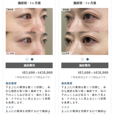
施術前・1ヶ月後
施術前・1ヶ月後
施術費用
施術費用
83,600
458,000
83,600
458,000
¥
～
¥
¥
～
¥
料金表示はすべて税込みです。
料金表示はすべて税込みです。
＊
＊
施術概要
施術概要
下まぶたの裏側を数ミリ切開し、余
下まぶたの裏側を数ミリ切開し、余
分な脂肪を取り除く施術です。目の
分な脂肪を取り除く施術です。目の
下のふくらみが目立つ・疲れて見え
下のふくらみが目立つ・疲れて見え
る・クマのように見えるという状態
る・クマのように見えるという状態
を改善します。
を改善します。
リスク
リスク
まぶたの裏側を切開するので傷跡は
まぶたの裏側を切開するので傷跡は