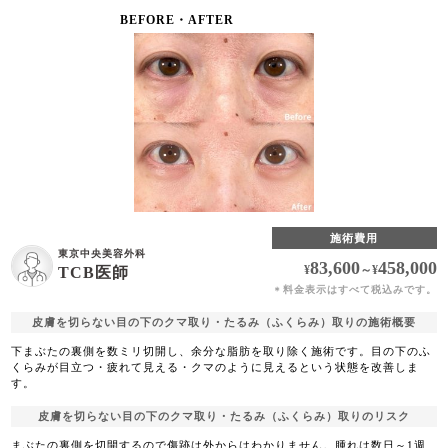
BEFORE・AFTER
施術費用
東京中央美容外科
83,600
458,000
¥
～
¥
TCB医師
料金表示はすべて税込みです。
＊
皮膚を切らない目の下のクマ取り・たるみ（ふくらみ）取りの施術概要
下まぶたの裏側を数ミリ切開し、余分な脂肪を取り除く施術です。目の下のふ
くらみが目立つ・疲れて見える・クマのように見えるという状態を改善しま
す。
皮膚を切らない目の下のクマ取り・たるみ（ふくらみ）取りのリスク
まぶたの裏側を切開するので傷跡は外からはわかりません。腫れは数日～1週