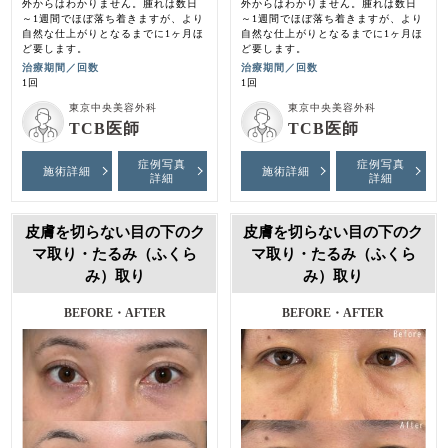
外からはわかりません。腫れは数日
外からはわかりません。腫れは数日
～1週間でほぼ落ち着きますが、より
～1週間でほぼ落ち着きますが、より
自然な仕上がりとなるまでに1ヶ月ほ
自然な仕上がりとなるまでに1ヶ月ほ
ど要します。
ど要します。
治療期間／回数
治療期間／回数
1回
1回
東京中央美容外科
東京中央美容外科
TCB医師
TCB医師
症例写真
症例写真
施術詳細
施術詳細
詳細
詳細
皮膚を切らない目の下のク
皮膚を切らない目の下のク
マ取り・たるみ（ふくら
マ取り・たるみ（ふくら
み）取り
み）取り
BEFORE・AFTER
BEFORE・AFTER