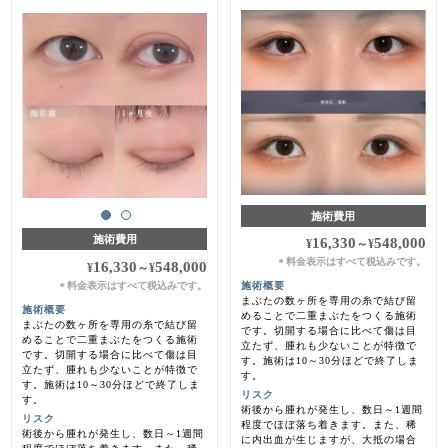
施術費用
施術費用
16,330
548,000
¥
～
¥
料金表示はすべて税込みです。
＊
16,330
548,000
¥
～
¥
料金表示はすべて税込みです。
施術概要
＊
まぶたの数ヶ所を専用の糸で結び留
施術概要
めることで二重まぶたをつくる施術
まぶたの数ヶ所を専用の糸で結び留
です。切開する場合に比べて傷は目
めることで二重まぶたをつくる施術
立たず、腫れも少ないことが特徴で
です。切開する場合に比べて傷は目
す。施術は10～30分ほどで終了しま
立たず、腫れも少ないことが特徴で
す。
す。施術は10～30分ほどで終了しま
リスク
す。
術後から腫れが発生し、数日～1週間
リスク
程度でほぼ落ち着きます。また、稀
術後から腫れが発生し、数日～1週間
に内出血が生じますが、大抵の場合