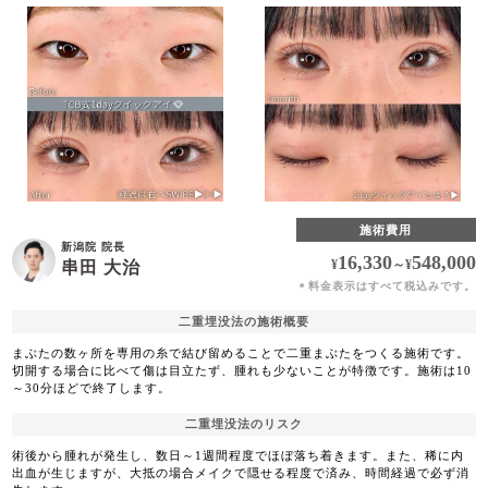
施術費用
新潟院 院長
16,330
548,000
¥
～
¥
串田 大治
料金表示はすべて税込みです。
＊
二重埋没法の施術概要
まぶたの数ヶ所を専用の糸で結び留めることで二重まぶたをつくる施術です。
切開する場合に比べて傷は目立たず、腫れも少ないことが特徴です。施術は10
～30分ほどで終了します。
二重埋没法のリスク
術後から腫れが発生し、数日～1週間程度でほぼ落ち着きます。また、稀に内
出血が生じますが、大抵の場合メイクで隠せる程度で済み、時間経過で必ず消