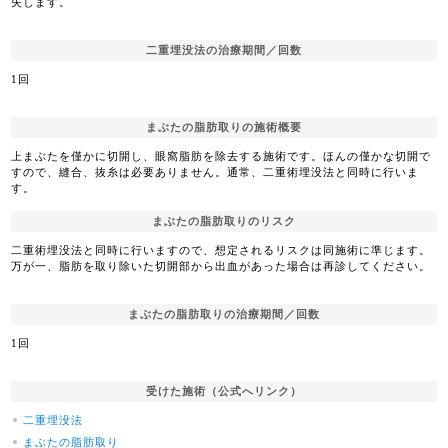
失します。
二重埋没法の治療期間／回数
1回
まぶたの脂肪取りの施術概要
上まぶたを僅かに切開し、眼窩脂肪を除去する施術です。ほんの僅かな切開で
すので、縫合、抜糸は必要ありません。通常、二重術埋没法と同時に行いま
す。
まぶたの脂肪取りのリスク
二重術埋没法と同時に行いますので、想定されるリスクは同施術に準じます。
万が一、脂肪を取り除いた切開部から出血があった場合は再診してください。
まぶたの脂肪取りの治療期間／回数
1回
受けた施術（公式へリンク）
二重埋没法
まぶたの脂肪取り