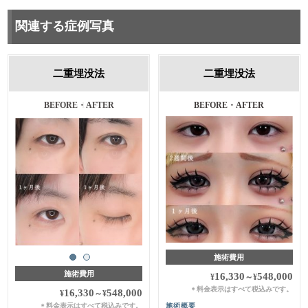
関連する症例写真
二重埋没法
二重埋没法
施術前・1ヵ月後
BEFORE・AFTER
施術費用
施術費用
16,330
548,000
¥
～
¥
料金表示はすべて税込みです。
＊
16,330
548,000
¥
～
¥
料金表示はすべて税込みです。
施術概要
＊