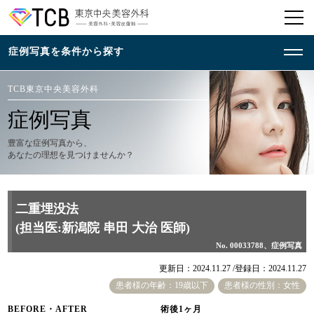
TCB東京中央美容外科
症例写真
豊富な症例写真から、
あなたの理想を見つけませんか？
二重埋没法
(担当医:新潟院 串田 大治 医師)
No. 00033788、症例写真
更新日：2024.11.27 /
登録日：2024.11.27
患者様の年齢：19歳以下
患者様の性別：女性
BEFORE・AFTER
術後1ヶ月