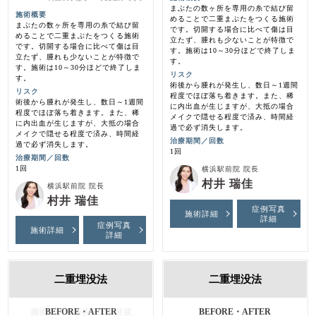
まぶたの数ヶ所を専用の糸で結び留
施術概要
めることで二重まぶたをつくる施術
まぶたの数ヶ所を専用の糸で結び留
です。切開する場合に比べて傷は目
めることで二重まぶたをつくる施術
立たず、腫れも少ないことが特徴で
です。切開する場合に比べて傷は目
す。施術は10～30分ほどで終了しま
立たず、腫れも少ないことが特徴で
す。
す。施術は10～30分ほどで終了しま
リスク
す。
術後から腫れが発生し、数日～1週間
リスク
程度でほぼ落ち着きます。また、稀
術後から腫れが発生し、数日～1週間
に内出血が生じますが、大抵の場合
程度でほぼ落ち着きます。また、稀
メイクで隠せる程度で済み、時間経
に内出血が生じますが、大抵の場合
過で必ず消失します。
メイクで隠せる程度で済み、時間経
治療期間／回数
過で必ず消失します。
1回
治療期間／回数
1回
横浜駅前院 院長
村井 瑞佳
横浜駅前院 院長
村井 瑞佳
症例写真
施術詳細
詳細
症例写真
施術詳細
詳細
二重埋没法
二重埋没法
施術前・施術後・１ヶ月後
BEFORE・AFTER