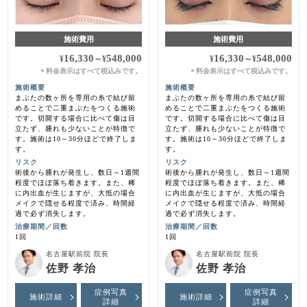
施術費用
施術費用
16,330
548,000
16,330
548,000
¥
～
¥
¥
～
¥
料金表示はすべて税込みです。
料金表示はすべて税込みです。
＊
＊
施術概要
施術概要
まぶたの数ヶ所を専用の糸で結び留
まぶたの数ヶ所を専用の糸で結び留
めることで二重まぶたをつくる施術
めることで二重まぶたをつくる施術
です。切開する場合に比べて傷は目
です。切開する場合に比べて傷は目
立たず、腫れも少ないことが特徴で
立たず、腫れも少ないことが特徴で
す。施術は10～30分ほどで終了しま
す。施術は10～30分ほどで終了しま
す。
す。
リスク
リスク
術後から腫れが発生し、数日～1週間
術後から腫れが発生し、数日～1週間
程度でほぼ落ち着きます。また、稀
程度でほぼ落ち着きます。また、稀
に内出血が生じますが、大抵の場合
に内出血が生じますが、大抵の場合
メイクで隠せる程度で済み、時間経
メイクで隠せる程度で済み、時間経
過で必ず消失します。
過で必ず消失します。
治療期間／回数
治療期間／回数
1回
1回
名古屋駅前院 院長
名古屋駅前院 院長
佐野 孝治
佐野 孝治
症例写真
症例写真
施術詳細
施術詳細
詳細
詳細