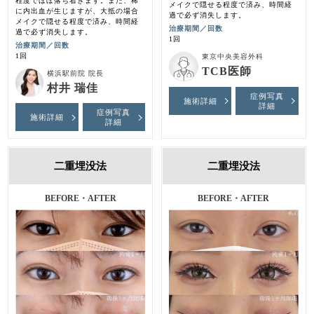
程度でほぼ落ち着きます。また、稀
メイクで隠せる程度で済み、時間経
に内出血が生じますが、大抵の場合
過で必ず消失します。
メイクで隠せる程度で済み、時間経
治療期間／回数
過で必ず消失します。
1回
治療期間／回数
1回
東京中央美容外科
TCB医師
横浜駅前院 院長
村井 瑞佳
症例写真
施術詳細
詳細
症例写真
施術詳細
詳細
二重埋没法
二重埋没法
BEFORE・AFTER
BEFORE・AFTER