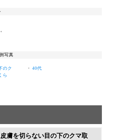
ト
た。
例写真
下のク
40代
くら
皮膚を切らない目の下のクマ取