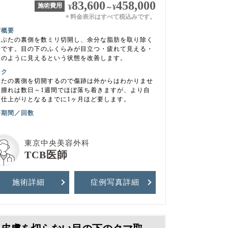
83,600
458,000
施術費用
¥
～
¥
料金表示はすべて税込みです。
＊
術概要
まぶたの裏側を数ミリ切開し、余分な脂肪を取り除く
術です。目の下のふくらみが目立つ・疲れて見える・
マのように見えるという状態を改善します。
スク
ぶたの裏側を切開するので傷跡は外からはわかりませ
。腫れは数日～1週間でほぼ落ち着きますが、より自
な仕上がりとなるまでに1ヶ月ほど要します。
療期間／回数
東京中央美容外科
TCB医師
施術詳細
症例写真
詳細