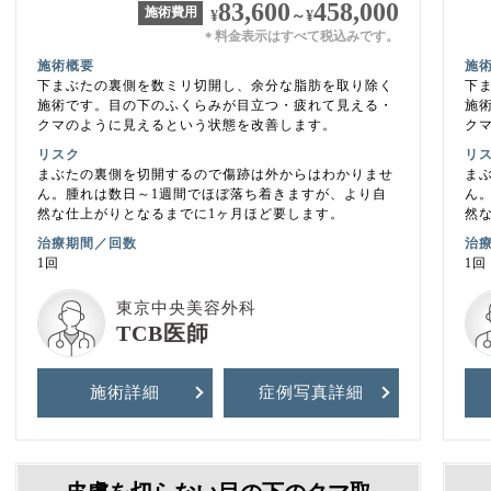
83,600
458,000
施術費用
¥
～
¥
料金表示はすべて税込みです。
＊
施術概要
施
下まぶたの裏側を数ミリ切開し、余分な脂肪を取り除く
下
施術です。目の下のふくらみが目立つ・疲れて見える・
施
クマのように見えるという状態を改善します。
ク
リスク
リ
まぶたの裏側を切開するので傷跡は外からはわかりませ
ま
ん。腫れは数日～1週間でほぼ落ち着きますが、より自
ん
然な仕上がりとなるまでに1ヶ月ほど要します。
然
治療期間／回数
治
1回
1回
東京中央美容外科
TCB医師
施術詳細
症例写真
詳細