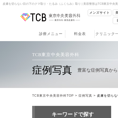
皮膚を切らない目の下のクマ取り・たるみ（ふくらみ）取り | 美容整形はTCB東京中央
メンズサイト
診療メニュー
料金表
クリニック
TCB東京中央美容外科
症例写真
豊富な症例写真から
TCB東京中央美容外科TOP
>
症例写真
>
皮膚を切らな
キーワードで探す