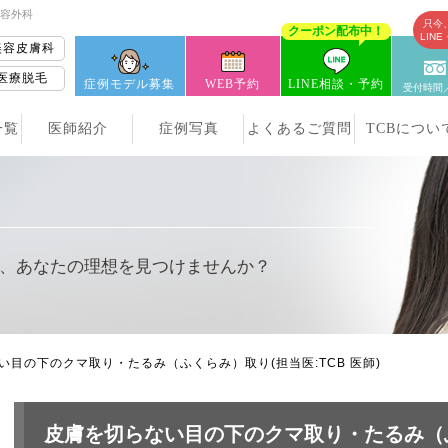
美容外科
只今
クーポン配布中！
LIN
美容皮膚科
医療脱毛
症例モデル募集
WEB予約
LINE相談・予約
受付時間／
一覧
医師紹介
症例写真
よくあるご質問
TCBについ
、
あなたの理想を見つけませんか？
い目の下のクマ取り・たるみ（ふくらみ）取り
(担当医:TCB 医師)
皮膚を切らない目の下のクマ取り・たるみ（