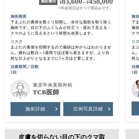
83,600
458,000
施術費用
¥
～
¥
料金表示はすべて税込みです。
＊
施術概要
施
下まぶたの裏側を数ミリ切開し、余分な脂肪を取り除く
下
施術です。目の下のふくらみが目立つ・疲れて見える・
施
クマのように見えるという状態を改善します。
ク
リスク
リ
まぶたの裏側を切開するので傷跡は外からはわかりませ
ま
ん。腫れは数日～1週間でほぼ落ち着きますが、より自
ん
然な仕上がりとなるまでに1ヶ月ほど要します。
然
治療期間／回数
治
1回
1回
東京中央美容外科
TCB医師
施術詳細
症例写真
詳細
皮膚を切らない目の下のクマ取