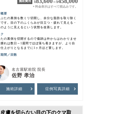
83,600
458,000
施術費用
¥
～
¥
料金表示はすべて税込みです。
＊
術概要
まぶたの裏側を数ミリ切開し、余分な脂肪を取り除く
術です。目の下のふくらみが目立つ・疲れて見える・
マのように見えるという状態を改善します。
スク
ぶたの裏側を切開するので傷跡は外からはわかりませ
。腫れは数日～1週間でほぼ落ち着きますが、より自
な仕上がりとなるまでに1ヶ月ほど要します。
療期間／回数
名古屋駅前院 院長
佐野 孝治
施術詳細
症例写真
詳細
皮膚を切らない目の下のクマ取