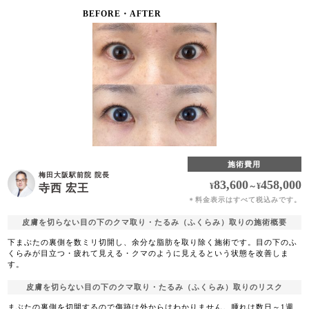
BEFORE・AFTER
施術費用
梅田大阪駅前院 院長
83,600
458,000
¥
～
¥
寺西 宏王
料金表示はすべて税込みです。
＊
皮膚を切らない目の下のクマ取り・たるみ（ふくらみ）取りの施術概要
下まぶたの裏側を数ミリ切開し、余分な脂肪を取り除く施術です。目の下のふ
くらみが目立つ・疲れて見える・クマのように見えるという状態を改善しま
す。
皮膚を切らない目の下のクマ取り・たるみ（ふくらみ）取りのリスク
まぶたの裏側を切開するので傷跡は外からはわかりません。腫れは数日～1週