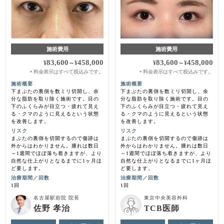
施術費用
施術費用
83,600
458,000
83,600
458,000
¥
～
¥
¥
～
¥
料金表示はすべて税込みです。
料金表示はすべて税込みです。
＊
＊
施術概要
施術概要
下まぶたの裏側を数ミリ切開し、余
下まぶたの裏側を数ミリ切開し、余
分な脂肪を取り除く施術です。目の
分な脂肪を取り除く施術です。目の
下のふくらみが目立つ・疲れて見え
下のふくらみが目立つ・疲れて見え
る・クマのように見えるという状態
る・クマのように見えるという状態
を改善します。
を改善します。
リスク
リスク
まぶたの裏側を切開するので傷跡は
まぶたの裏側を切開するので傷跡は
外からはわかりません。腫れは数日
外からはわかりません。腫れは数日
～1週間でほぼ落ち着きますが、より
～1週間でほぼ落ち着きますが、より
自然な仕上がりとなるまでに1ヶ月ほ
自然な仕上がりとなるまでに1ヶ月ほ
ど要します。
ど要します。
治療期間／回数
治療期間／回数
1回
1回
名古屋駅前院 院長
東京中央美容外科
佐野 孝治
TCB医師