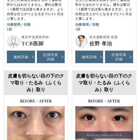
外からはわかりません。腫れは数日
外からはわかりません。腫れは数日
～1週間でほぼ落ち着きますが、より
～1週間でほぼ落ち着きますが、より
自然な仕上がりとなるまでに1ヶ月ほ
自然な仕上がりとなるまでに1ヶ月ほ
ど要します。
ど要します。
治療期間／回数
治療期間／回数
1回
1回
東京中央美容外科
名古屋駅前院 院長
TCB医師
佐野 孝治
症例写真
症例写真
施術詳細
施術詳細
詳細
詳細
皮膚を切らない目の下のク
皮膚を切らない目の下のク
マ取り・たるみ（ふくら
マ取り・たるみ（ふくら
み）取り
み）取り
BEFORE・AFTER
BEFORE・AFTER