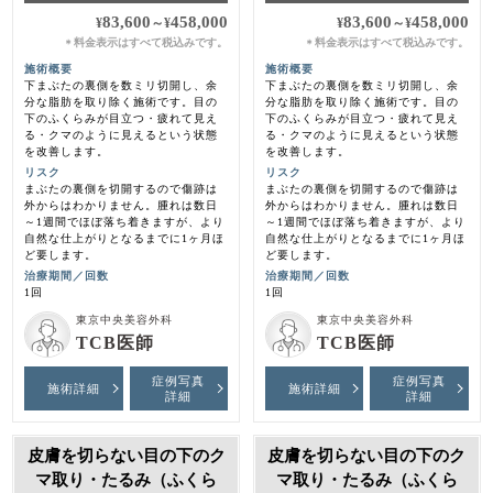
83,600
458,000
83,600
458,000
¥
～
¥
¥
～
¥
料金表示はすべて税込みです。
料金表示はすべて税込みです。
＊
＊
施術概要
施術概要
下まぶたの裏側を数ミリ切開し、余
下まぶたの裏側を数ミリ切開し、余
分な脂肪を取り除く施術です。目の
分な脂肪を取り除く施術です。目の
下のふくらみが目立つ・疲れて見え
下のふくらみが目立つ・疲れて見え
る・クマのように見えるという状態
る・クマのように見えるという状態
を改善します。
を改善します。
リスク
リスク
まぶたの裏側を切開するので傷跡は
まぶたの裏側を切開するので傷跡は
外からはわかりません。腫れは数日
外からはわかりません。腫れは数日
～1週間でほぼ落ち着きますが、より
～1週間でほぼ落ち着きますが、より
自然な仕上がりとなるまでに1ヶ月ほ
自然な仕上がりとなるまでに1ヶ月ほ
ど要します。
ど要します。
治療期間／回数
治療期間／回数
1回
1回
東京中央美容外科
東京中央美容外科
TCB医師
TCB医師
症例写真
症例写真
施術詳細
施術詳細
詳細
詳細
皮膚を切らない目の下のク
皮膚を切らない目の下のク
マ取り・たるみ（ふくら
マ取り・たるみ（ふくら