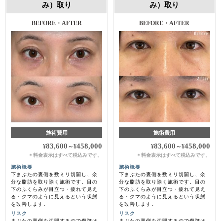
み）取り
み）取り
BEFORE・AFTER
BEFORE・AFTER
施術費用
施術費用
83,600
458,000
83,600
458,000
¥
～
¥
¥
～
¥
料金表示はすべて税込みです。
料金表示はすべて税込みです。
＊
＊
施術概要
施術概要
下まぶたの裏側を数ミリ切開し、余
下まぶたの裏側を数ミリ切開し、余
分な脂肪を取り除く施術です。目の
分な脂肪を取り除く施術です。目の
下のふくらみが目立つ・疲れて見え
下のふくらみが目立つ・疲れて見え
る・クマのように見えるという状態
る・クマのように見えるという状態
を改善します。
を改善します。
リスク
リスク
まぶたの裏側を切開するので傷跡は
まぶたの裏側を切開するので傷跡は