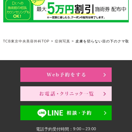
TCB東京中央美容外科TOP
>
症例写真
>
皮膚を切らない目の下のクマ取
9:00～23:00
電話予約受付時間：