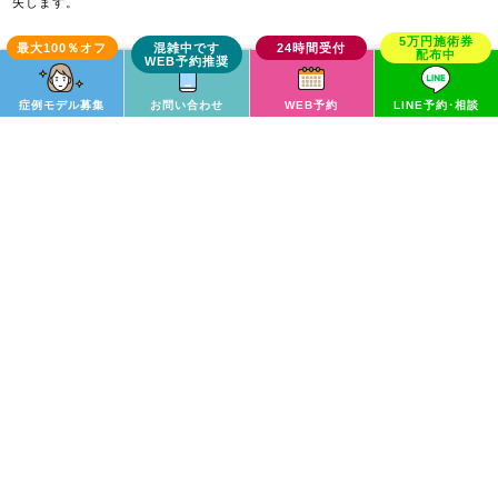
失します。
二重埋没法の治療期間／回数
1回
症例モデル募集
お問い合わせ
WEB予約
LINE予約･相談
受けた施術（公式へリンク）
二重埋没法
関連するカテゴリの症例写真
二重整形・目元整形
二重埋没法
30代