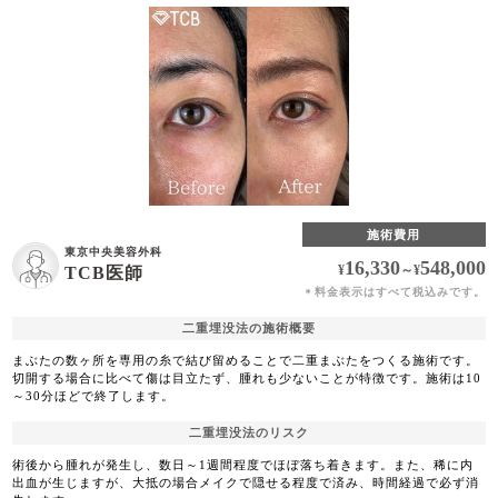
施術費用
東京中央美容外科
16,330
548,000
¥
～
¥
TCB医師
料金表示はすべて税込みです。
＊
二重埋没法の施術概要
まぶたの数ヶ所を専用の糸で結び留めることで二重まぶたをつくる施術です。
切開する場合に比べて傷は目立たず、腫れも少ないことが特徴です。施術は10
～30分ほどで終了します。
二重埋没法のリスク
術後から腫れが発生し、数日～1週間程度でほぼ落ち着きます。また、稀に内
出血が生じますが、大抵の場合メイクで隠せる程度で済み、時間経過で必ず消